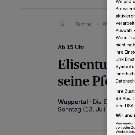
Wir und 
Browserd
aktiviere
verarbeit
Termine
Wuppertaler Eli
Auswahl v
Wenn Tra
nicht meh
Ab 15 Uhr
Ihre Eins
Elisenturm ö
Link Ein
Symbol un
innerhalb
seine Pforte
Datensch
Ihre Zust
49 Abs. 1
Wuppertal
·
Die Ehrenamtli
den USA 
Sonntag (13. Juli 2025) de
Wir und 
Verwendung
von oder Zu
Werbeleist