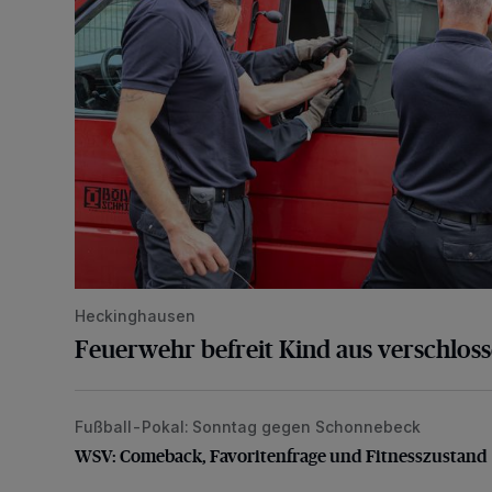
Heckinghausen
Feuerwehr befreit Kind aus verschlos
Fußball-Pokal: Sonntag gegen Schonnebeck
WSV: Comeback, Favoritenfrage und Fitnesszustan
WSV: Comeback, Favoritenfrage und Fitnesszustand