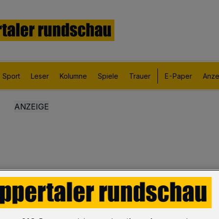
Sport
Leser
Kolumne
Spiele
Trauer
E-Paper
Anze