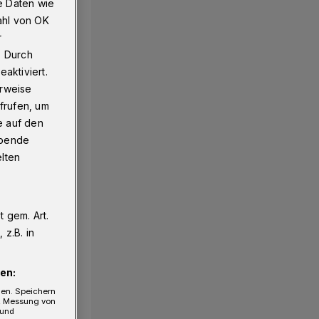
e Daten wie
ahl von OK
r
. Durch
aktiviert.
erweise
frufen, um
e auf den
ebende
elten
 gem. Art.
z.B. in
en:
gen. Speichern
e, Messung von
 und