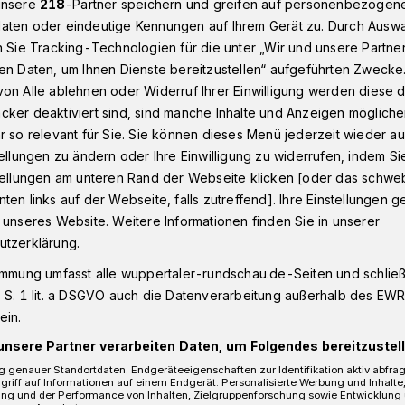
unsere
218
-Partner speichern und greifen auf personenbezogen
aten oder eindeutige Kennungen auf Ihrem Gerät zu. Durch Ausw
n Sie Tracking-Technologien für die unter „Wir und unsere Partne
en Daten, um Ihnen Dienste bereitzustellen“ aufgeführten Zwecke
senturm öffnet am Sonntag die Pforten
on Alle ablehnen oder Widerruf Ihrer Einwilligung werden diese de
cker deaktiviert sind, sind manche Inhalte und Anzeigen möglich
r so relevant für Sie. Sie können dieses Menü jederzeit wieder au
tellungen zu ändern oder Ihre Einwilligung zu widerrufen, indem Si
ffnet am Sonntag
stellungen am unteren Rand der Webseite klicken [oder das schw
ten links auf der Webseite, falls zutreffend]. Ihre Einstellungen g
 unseres Website. Weitere Informationen finden Sie in unserer
n
utzerklärung.
immung umfasst alle wuppertaler-rundschau.de-Seiten und schließt
 S. 1 lit. a DSGVO auch die Datenverarbeitung außerhalb des EWR, 
chen des Fördervereins öffnen am
ein.
n Elisenturm – bei schönem Wetter.
unsere Partner verarbeiten Daten, um Folgendes bereitzustell
 genauer Standortdaten. Endgeräteeigenschaften zur Identifikation aktiv abfra
griff auf Informationen auf einem Endgerät. Personalisierte Werbung und Inhalt
ung und der Performance von Inhalten, Zielgruppenforschung sowie Entwicklung