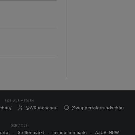
SOZIALE MEDIEN
chau/
@WRundschau
@wuppertalerrundschau
SERVICES
ortal
Stellenmarkt
Immobilienmarkt
AZUBI NRW