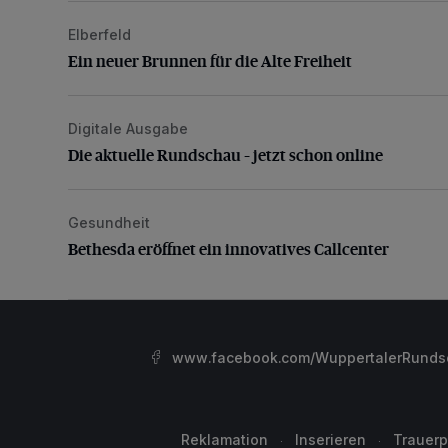
Elberfeld
Ein neuer Brunnen für die Alte Freiheit
Ein neuer Brunnen für die Alte Freiheit
Digitale Ausgabe
Die aktuelle Rundschau – jetzt schon online
Die aktuelle Rundschau – jetzt schon online
Gesundheit
Bethesda eröffnet ein innovatives Callcenter
Bethesda eröffnet ein innovatives Callcenter
www.facebook.com/WuppertalerRunds
Reklamation
Inserieren
Trauerp