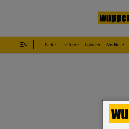
Bilder
Umfrage
Lokales
Stadtteile