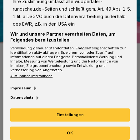
Ihre Zustimmung umfasst alle wuppertaler-
rundschau.de-Seiten und schließt gem. Art. 49 Abs. 1 S.
1 lit. a DSGVO auch die Datenverarbeitung außerhalb
des EWR, z.B. in den USA ein.
Wir und unsere Partner verarbeiten Daten, um
Folgendes bereitzustellen:
Verwendung genauer Standortdaten. Endgeräteeigenschaften zur
Das Filmplaket.
Identifikation aktiv abfragen. Speichern von oder Zugriff auf
Foto: Weltkino Filmverleih GmbH
Informationen auf einem Endgerät. Personalisierte Werbung und
Inhalte, Messung von Werbeleistung und der Performance von
Inhalten, Zielgruppenforschung sowie Entwicklung und
Verbesserung von Angeboten.
Ausführliche Informationen
Impressum
Die 19-jährige Linnéa verlässt ihre
Datenschutz
schwedische Kleinstadt und zieht nach Los
Angeles, um als „Bella Cherry“ der nächste
Einstellungen
große Pornostar zu werden. Doch der Weg
OK
dahin ist steiniger als erwartet. Zwar erhält