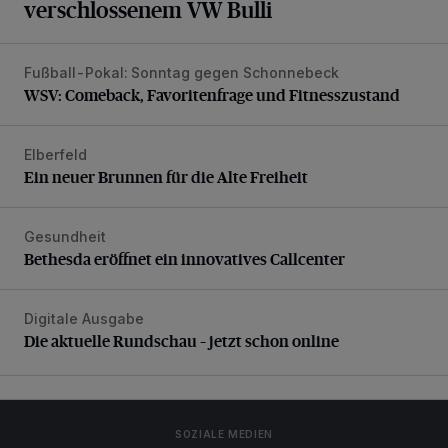
verschlossenem VW Bulli
Fußball-Pokal: Sonntag gegen Schonnebeck
WSV: Comeback, Favoritenfrage und Fitnesszustand
WSV: Comeback, Favoritenfrage und Fitnesszustand
Elberfeld
Ein neuer Brunnen für die Alte Freiheit
Ein neuer Brunnen für die Alte Freiheit
Gesundheit
Bethesda eröffnet ein innovatives Callcenter
Bethesda eröffnet ein innovatives Callcenter
Digitale Ausgabe
Die aktuelle Rundschau – jetzt schon online
Die aktuelle Rundschau – jetzt schon online
SOZIALE MEDIEN