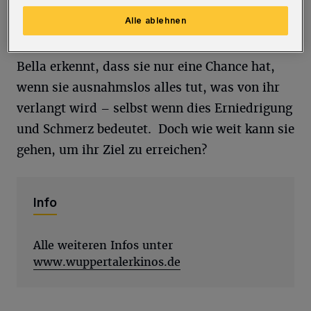
sie schnell erste Aufträge, aber das Business
Alle ablehnen
ist gnadenlos.
Bella erkennt, dass sie nur eine Chance hat,
wenn sie ausnahmslos alles tut, was von ihr
verlangt wird – selbst wenn dies Erniedrigung
und Schmerz bedeutet. Doch wie weit kann sie
gehen, um ihr Ziel zu erreichen?
Info
Alle weiteren Infos unter
www.wuppertalerkinos.de