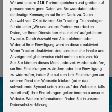
gnadenlos
Wir und unsere
218
-Partner speichern und greifen auf
personenbezogene Daten wie Browserdaten oder
Wuppertal
·
Im Wuppertaler Cinema (Berliner Straße
eindeutige Kennungen auf Ihrem Gerät zu. Durch
88) ist am Samstag (15. Januar 2022) ab 19:15 Uhr
Auswahl von OK aktivieren Sie Tracking-Technologien
der Film „Pleasure“ zu sehen. Im Anschluss können die
für die unter „Wir und unsere Partner verarbeiten
Gäste per WhatsApp ihre Fragen an Regisseurin Ninja
Daten, um Ihnen Dienste bereitzustellen“ aufgeführten
Thyberg und Hauptdarstellerin Sofia Kappel stellen.
Zwecke. Durch Auswahl von Alle ablehnen oder
Widerruf Ihrer Einwilligung werden diese deaktiviert.
Wenn Tracker deaktiviert sind, sind manche Inhalte und
13.01.2022 , 10:00 Uhr
Eine Minute Lesezeit
Anzeigen möglicherweise nicht mehr so relevant für
Sie. Sie können dieses Menü jederzeit wieder aufrufen,
um Ihre Einstellungen zu ändern oder Ihre Einwilligung
zu widerrufen, indem Sie auf den Link Einstellungen am
unteren Rand der Webseite klicken [oder das
schwebende Symbol unten links auf der Webseite, falls
zutreffend]. Ihre Einstellungen gelten innerhalb unseres
Website. Weitere Informationen finden Sie in unserer
Datenschutzerklärung.