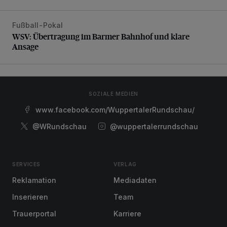
Fußball-Pokal
WSV: Übertragung im Barmer Bahnhof und klare Ansage
WSV: Übertragung im Barmer Bahnhof und klare
Ansage
SOZIALE MEDIEN
www.facebook.com/WuppertalerRundschau/
@WRundschau
@wuppertalerrundschau
SERVICES
VERLAG
Reklamation
Mediadaten
Inserieren
Team
Trauerportal
Karriere