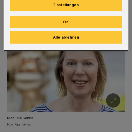
Popmusik haben eine Menge Songs und
Einstellungen
Interpreten hervorgebracht. Mancher Hit ist
geblieben, andere sind in den Tiefen des
OK
musikalischen Gedächtnisses versunken.
Alle ablehnen
Manuela Sanne.
Foto: Piper Verlag