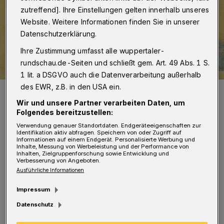
zutreffend]. Ihre Einstellungen gelten innerhalb unseres
Website. Weitere Informationen finden Sie in unserer
Datenschutzerklärung.
Ihre Zustimmung umfasst alle wuppertaler-
rundschau.de-Seiten und schließt gem. Art. 49 Abs. 1 S.
1 lit. a DSGVO auch die Datenverarbeitung außerhalb
des EWR, z.B. in den USA ein.
Die „Old Friends“.
Foto: Volker Lieb
Wir und unsere Partner verarbeiten Daten, um
Folgendes bereitzustellen:
Verwendung genauer Standortdaten. Endgeräteeigenschaften zur
Identifikation aktiv abfragen. Speichern von oder Zugriff auf
Informationen auf einem Endgerät. Personalisierte Werbung und
Inhalte, Messung von Werbeleistung und der Performance von
Inhalten, Zielgruppenforschung sowie Entwicklung und
D
Verbesserung von Angeboten.
ie „Old Friends“ agieren mit
Ausführliche Informationen
akustischen Gitarren, harmonischem
Impressum
Satzgesang und den (meist) witzigen Storys,
Datenschutz
die dazu gehören. 70 Jahre Rock- und