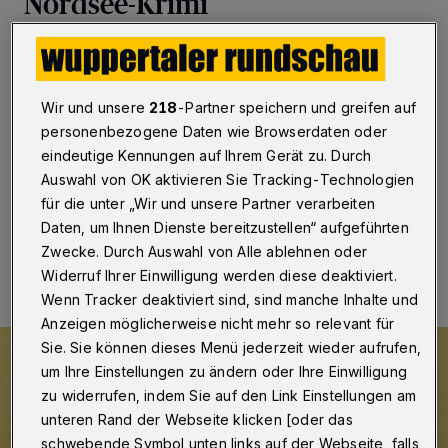
Nordsee-Krimi
Wuppertal
·
Das Duo „Old Friends“ präsentiert am
Mittwoch (29. Oktober 2025) beim „Osterbaumer
Lagerfeuer“ ab 19 Uhr im Nachbarschaftsheim
Wir und unsere
218
-Partner speichern und greifen auf
Wuppertal am Platz der Republik mit seinem Programm
personenbezogene Daten wie Browserdaten oder
„Perlen der Popgeschichte“ neu arrangierte Ohrwürmer
der vergangenen Jahrzehnte.
eindeutige Kennungen auf Ihrem Gerät zu. Durch
Auswahl von OK aktivieren Sie Tracking-Technologien
für die unter „Wir und unsere Partner verarbeiten
Daten, um Ihnen Dienste bereitzustellen“ aufgeführten
23.10.2025 , 10:00 Uhr
Eine Minute Lesezeit
Zwecke. Durch Auswahl von Alle ablehnen oder
Widerruf Ihrer Einwilligung werden diese deaktiviert.
Wenn Tracker deaktiviert sind, sind manche Inhalte und
Anzeigen möglicherweise nicht mehr so relevant für
Sie. Sie können dieses Menü jederzeit wieder aufrufen,
um Ihre Einstellungen zu ändern oder Ihre Einwilligung
zu widerrufen, indem Sie auf den Link Einstellungen am
unteren Rand der Webseite klicken [oder das
schwebende Symbol unten links auf der Webseite, falls