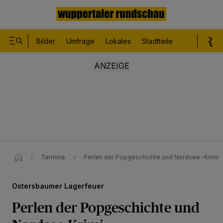
Bilder
Umfrage
Lokales
Stadtteile
Sport
Le
Termine
Perlen der Popgeschichte und Nordsee-Krimi
Ostersbaumer Lagerfeuer
Perlen der Popgeschichte und