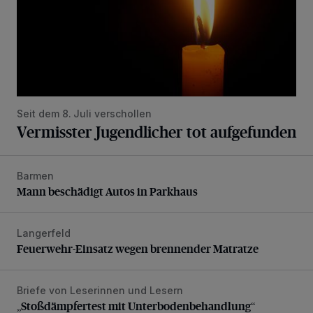
Seit dem 8. Juli verschollen
Vermisster Jugendlicher tot aufgefunden
Barmen
Mann beschädigt Autos in Parkhaus
Mann beschädigt Autos in Parkhaus
Langerfeld
Feuerwehr-Einsatz wegen brennender Matratze
Feuerwehr-Einsatz wegen brennender Matratze
Briefe von Leserinnen und Lesern
„Stoßdämpfertest mit Unterbodenbehandlung“
„Stoßdämpfertest mit Unterbodenbehandlung“