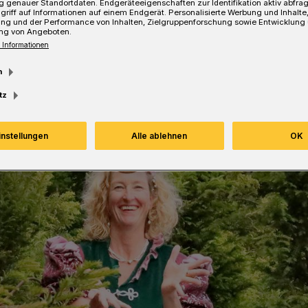
 genauer Standortdaten. Endgeräteeigenschaften zur Identifikation aktiv abfra
griff auf Informationen auf einem Endgerät. Personalisierte Werbung und Inhalt
ung und der Performance von Inhalten, Zielgruppenforschung sowie Entwicklung
ng von Angeboten.
Lesezeit
 Informationen
m
tz
instellungen
Alle ablehnen
OK