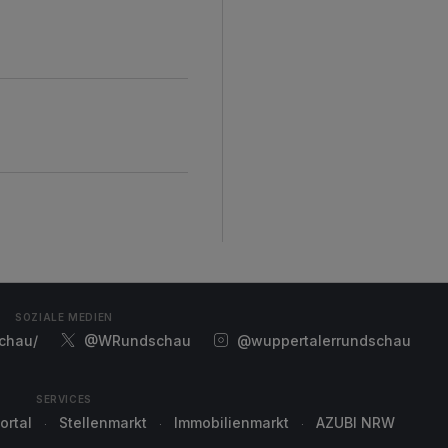
d
SOZIALE MEDIEN
chau/
@WRundschau
@wuppertalerrundschau
SERVICES
ortal
Stellenmarkt
Immobilienmarkt
AZUBI NRW