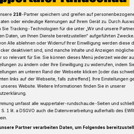
unsere
218
-Partner speichern und greifen auf personenbezogen
aten oder eindeutige Kennungen auf Ihrem Gerät zu. Durch Ausw
“ am 4. Dezember 2022 in Wuppertal
n Sie Tracking-Technologien für die unter „Wir und unsere Partne
en Daten, um Ihnen Dienste bereitzustellen“ aufgeführten Zwecke
on Alle ablehnen oder Widerruf Ihrer Einwilligung werden diese de
r Jugend
cker deaktiviert sind, sind manche Inhalte und Anzeigen möglich
erge Weihnachten
r so relevant für Sie. Sie können dieses Menü jederzeit wieder au
tellungen zu ändern oder Ihre Einwilligung zu widerrufen, indem Si
stellungen am unteren Rand der Webseite klicken [oder das schw
ten links auf der Webseite, falls zutreffend]. Ihre Einstellungen g
 unseres Website. Weitere Informationen finden Sie in unserer
utzerklärung.
7 kommt „Miss Fairytale“ Sonja Fischer
immung umfasst alle wuppertaler-rundschau.de-Seiten und schließt
r Jugend Barmen. Diesmal hat sie am 4.
 S. 1 lit. a DSGVO auch die Datenverarbeitung außerhalb des EWR, 
ieder eine gute Geschichte in ihrem
ein.
unsere Partner verarbeiten Daten, um Folgendes bereitzustell