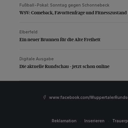
Fußball-Pokal: Sonntag gegen Schonnebeck
WSV: Comeback, Favoritenfrage und Fitnesszustan
WSV: Comeback, Favoritenfrage und Fitnesszustand
Elberfeld
Ein neuer Brunnen für die Alte Freiheit
Ein neuer Brunnen für die Alte Freiheit
Digitale Ausgabe
Die aktuelle Rundschau – jetzt schon online
Die aktuelle Rundschau – jetzt schon online
www.facebook.com/WuppertalerRunds
Reklamation
Inserieren
Trauerp