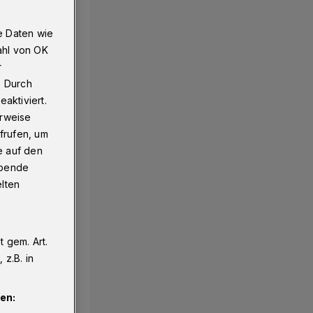
e Daten wie
ahl von OK
r
. Durch
aktiviert.
erweise
frufen, um
e auf den
ebende
elten
 gem. Art.
z.B. in
en: