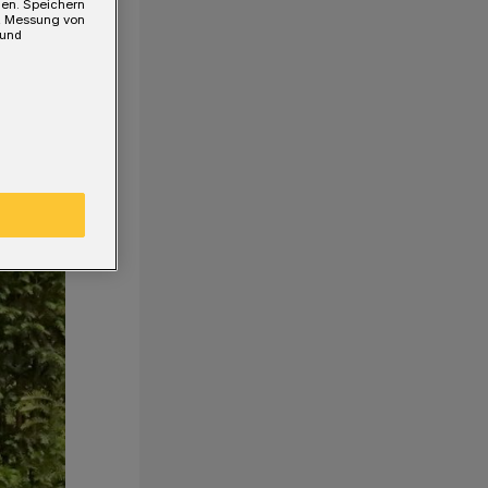
gen. Speichern
e, Messung von
 und