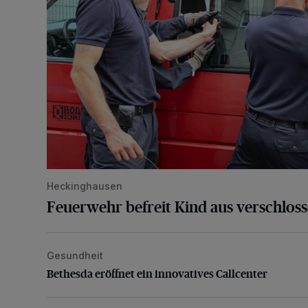
Heckinghausen
Feuerwehr befreit Kind aus verschlos
Gesundheit
Bethesda eröffnet ein innovatives Callcenter
Bethesda eröffnet ein innovatives Callcenter