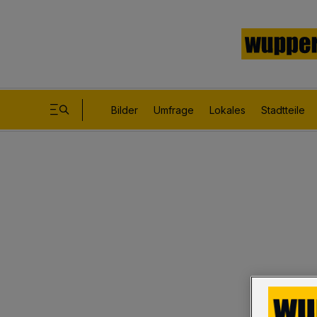
Bilder
Umfrage
Lokales
Stadtteile