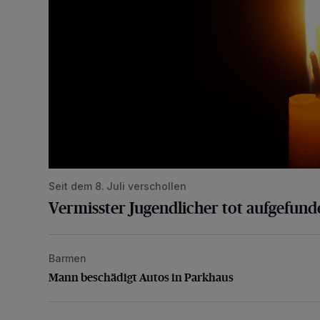
Seit dem 8. Juli verschollen
Vermisster Jugendlicher tot aufgefund
Barmen
Mann beschädigt Autos in Parkhaus
Mann beschädigt Autos in Parkhaus