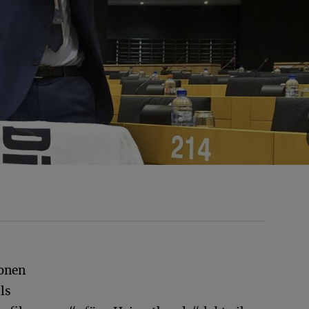
ionen
ls