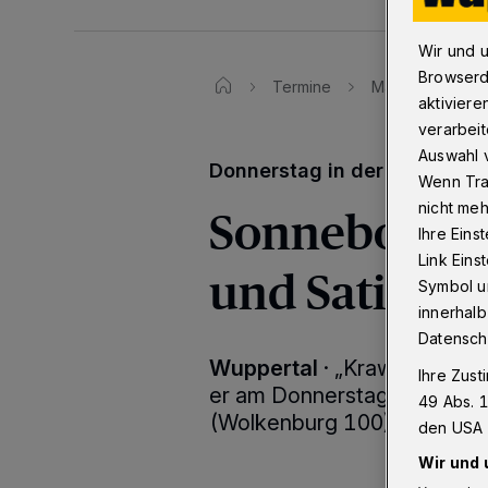
Wir und 
Browserd
Termine
Martin Sonneborn
aktiviere
verarbeit
Auswahl v
Donnerstag in der „börse“
Wenn Tra
Sonneborn so
nicht meh
Ihre Eins
Link Ein
und Satire
Symbol un
innerhalb
Datensch
Wuppertal
·
„Krawall und Sa
Ihre Zust
er am Donnerstag (15. Febr
49 Abs. 1
(Wolkenburg 100) auftritt.
den USA 
Wir und 