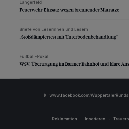
Langerfeld
Feuerwehr-Einsatz wegen brennender Matratze
Feuerwehr-Einsatz wegen brennender Matratze
Briefe von Leserinnen und Lesern
„Stoßdämpfertest mit Unterbodenbehandlung“
„Stoßdämpfertest mit Unterbodenbehandlung“
Fußball-Pokal
WSV: Übertragung im Barmer Bahnhof und klare An
WSV: Übertragung im Barmer Bahnhof und klare An
www.facebook.com/WuppertalerRunds
Reklamation
Inserieren
Trauerp