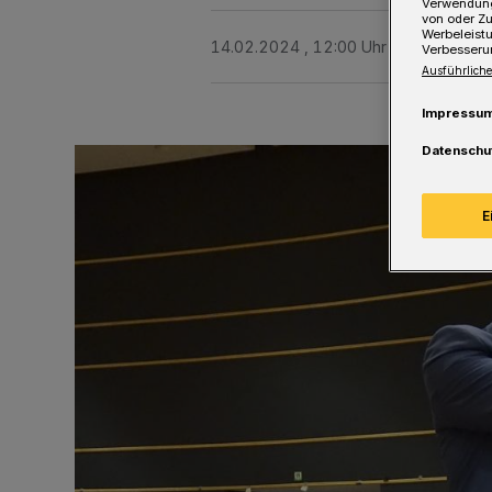
Verwendung
von oder Zu
Werbeleist
14.02.2024 , 12:00 Uhr
Eine Minute 
Verbesseru
Ausführliche
Impressu
Datenschu
E