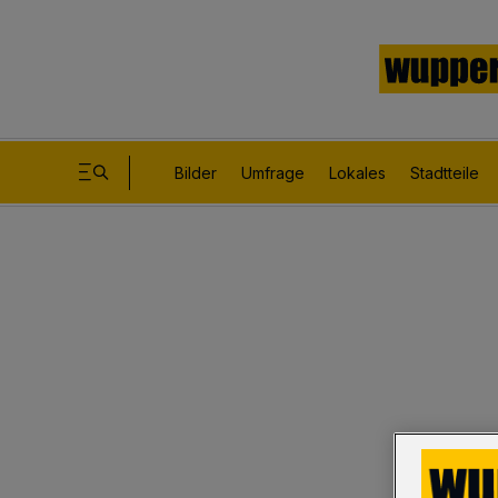
Bilder
Umfrage
Lokales
Stadtteile