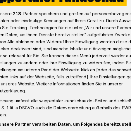
unsere
218
-Partner speichern und greifen auf personenbezogen
aten oder eindeutige Kennungen auf Ihrem Gerät zu. Durch Ausw
 sorgt in Wuppertal für „Krawall und Satire​
n Sie Tracking-Technologien für die unter „Wir und unsere Partne
en Daten, um Ihnen Dienste bereitzustellen“ aufgeführten Zwecke
on Alle ablehnen oder Widerruf Ihrer Einwilligung werden diese de
cker deaktiviert sind, sind manche Inhalte und Anzeigen möglich
rgt für „Krawall
r so relevant für Sie. Sie können dieses Menü jederzeit wieder au
tellungen zu ändern oder Ihre Einwilligung zu widerrufen, indem Si
stellungen am unteren Rand der Webseite klicken [oder das schw
ten links auf der Webseite, falls zutreffend]. Ihre Einstellungen g
 unseres Website. Weitere Informationen finden Sie in unserer
utzerklärung.
tire“ garantiert Martin Sonneborn, wenn
immung umfasst alle wuppertaler-rundschau.de-Seiten und schließt
uar 2024) um 20 Uhr in der „börse“
 S. 1 lit. a DSGVO auch die Datenverarbeitung außerhalb des EWR, 
ein.
unsere Partner verarbeiten Daten, um Folgendes bereitzustell