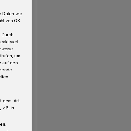
e Daten wie
ahl von OK
r
. Durch
aktiviert.
erweise
frufen, um
e auf den
ebende
elten
 gem. Art.
z.B. in
en: