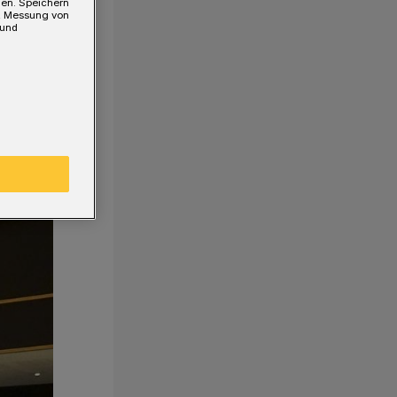
gen. Speichern
e, Messung von
 und