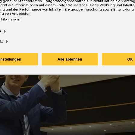
 genauer Standortdaten. Endgeräteeigenschaften zur Identifikation aktiv abfra
griff auf Informationen auf einem Endgerät. Personalisierte Werbung und Inhalt
ung und der Performance von Inhalten, Zielgruppenforschung sowie Entwicklung
Lesezeit
ng von Angeboten.
 Informationen
m
tz
instellungen
Alle ablehnen
OK