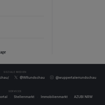
sage
sage
SOZIALE MEDIEN
chau/
@WRundschau
@wuppertalerrundschau
SERVICES
ortal
Stellenmarkt
Immobilienmarkt
AZUBI NRW