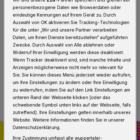
Designstudierende stellen aus
personenbezogene Daten wie Browserdaten oder
eindeutige Kennungen auf Ihrem Gerät zu. Durch
Wuppertal
·
Am Mittwoch und Donnerstag (23. und
Auswahl von OK aktivieren Sie Tracking-Technologien
24. November 2022) präsentieren Studierende sowie
Absolventinnen und Absolventen der vier Design-
für die unter „Wir und unsere Partner verarbeiten
Teilstudiengänge Mediendesign und Designtechnik,
Daten, um Ihnen Dienste bereitzustellen“ aufgeführten
Design Interaktiver Medien, Design Audiovisueller
Zwecke. Durch Auswahl von Alle ablehnen oder
Medien sowie Farbtechnik / Raumgestaltung /
Widerruf Ihrer Einwilligung werden diese deaktiviert.
Oberflächentechnik der Bergischen Uni Wuppertal
Wenn Tracker deaktiviert sind, sind manche Inhalte und
aktuelle Arbeiten aus dem Studienkontext sowie
Abschlussarbeiten.
Anzeigen möglicherweise nicht mehr so relevant für
Sie. Sie können dieses Menü jederzeit wieder aufrufen,
um Ihre Einstellungen zu ändern oder Ihre Einwilligung
zu widerrufen, indem Sie auf den Link Einstellungen am
23.11.2022 , 11:00 Uhr
Eine Minute Lesezeit
unteren Rand der Webseite klicken [oder das
schwebende Symbol unten links auf der Webseite, falls
zutreffend]. Ihre Einstellungen gelten innerhalb unseres
Website. Weitere Informationen finden Sie in unserer
Datenschutzerklärung.
Ihre Zustimmung umfasst alle wuppertaler-