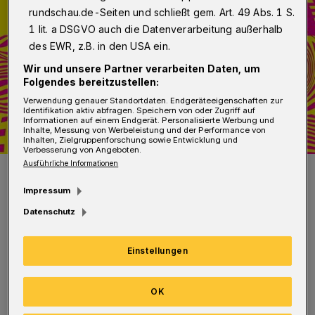
rundschau.de-Seiten und schließt gem. Art. 49 Abs. 1 S.
1 lit. a DSGVO auch die Datenverarbeitung außerhalb
des EWR, z.B. in den USA ein.
Wir und unsere Partner verarbeiten Daten, um
Folgendes bereitzustellen:
Verwendung genauer Standortdaten. Endgeräteeigenschaften zur
Identifikation aktiv abfragen. Speichern von oder Zugriff auf
Informationen auf einem Endgerät. Personalisierte Werbung und
Inhalte, Messung von Werbeleistung und der Performance von
Inhalten, Zielgruppenforschung sowie Entwicklung und
Verbesserung von Angeboten.
Ausführliche Informationen
Das Plakat zur Ausstellung.
Foto: Bergische Uni
Impressum
Datenschutz
Einstellungen
Die Ausstellung „LOOP 2022“ wird am
OK
Mittwoch um 18 Uhr in Gebäude I, Ebene 13