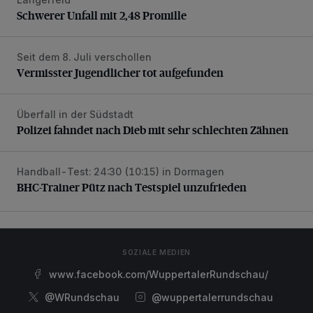
Schwerer Unfall mit 2,48 Promille
Schwerer Unfall mit 2,48 Promille
Seit dem 8. Juli verschollen
Vermisster Jugendlicher tot aufgefunden
Vermisster Jugendlicher tot aufgefunden
Überfall in der Südstadt
Polizei fahndet nach Dieb mit sehr schlechten Zähnen
Polizei fahndet nach Dieb mit sehr schlechten Zähnen
Handball-Test: 24:30 (10:15) in Dormagen
BHC-Trainer Pütz nach Testspiel unzufrieden
BHC-Trainer Pütz nach Testspiel unzufrieden
SOZIALE MEDIEN
www.facebook.com/WuppertalerRundschau/
@WRundschau
@wuppertalerrundschau