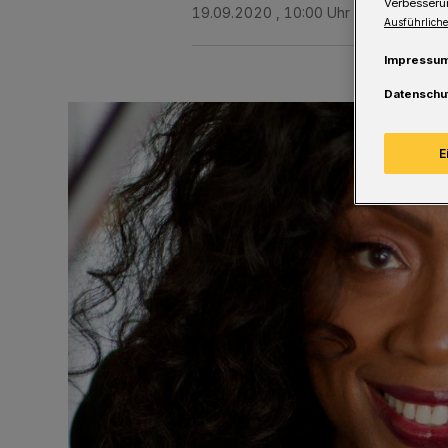
Verbesseru
19.09.2020 , 10:00 Uhr
Eine Minute 
Ausführliche
Impressu
Datenschu
E