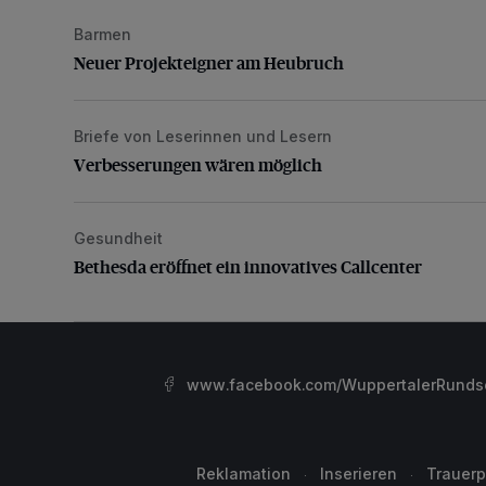
Barmen
Neuer Projekteigner am Heubruch
Neuer Projekteigner am Heubruch
Briefe von Leserinnen und Lesern
Verbesserungen wären möglich
Verbesserungen wären möglich
Gesundheit
Bethesda eröffnet ein innovatives Callcenter
Bethesda eröffnet ein innovatives Callcenter
www.facebook.com/WuppertalerRunds
Reklamation
Inserieren
Trauerp