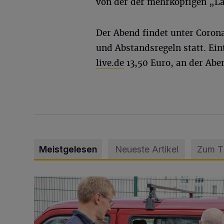
von der der mehrköpfigen „La
Der Abend findet unter Coron
und Abstandsregeln statt. Ein
live.de
13,50 Euro, an der Abe
Meistgelesen
Neueste Artikel
Zum 
Feuerwehr befreit Kind aus verschlossenem VW Bulli