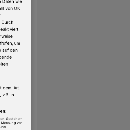
e Daten wie
ahl von OK
r
. Durch
aktiviert.
erweise
frufen, um
e auf den
ebende
elten
 gem. Art.
z.B. in
en:
gen. Speichern
e, Messung von
 und