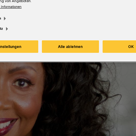
ng von Angeboten.
Lesezeit
 Informationen
m
tz
instellungen
Alle ablehnen
OK