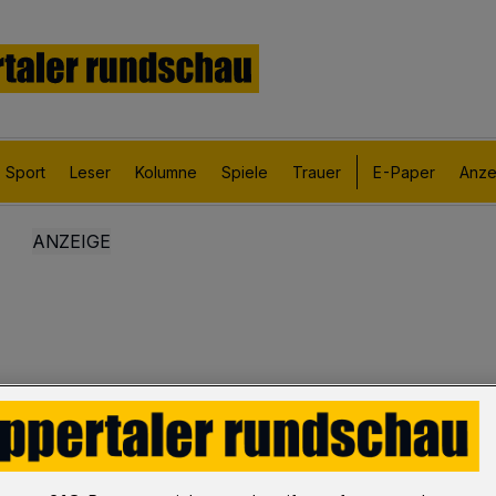
Sport
Leser
Kolumne
Spiele
Trauer
E-Paper
Anze