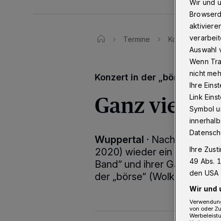
Wir und 
Browserd
aktiviere
verarbeit
Termine
Konzert in der 
Auswahl v
Wenn Tra
nicht meh
Konzert in der „börse“
Ihre Eins
Ganz viel So
Link Ein
Symbol un
innerhalb
Datensch
Wuppertal
·
Nach langer Pa
Ihre Zust
2020) wieder ein Konzert fü
49 Abs. 1
Band“ und ihrer Gäste. „Noc
den USA 
der „börse“ (Wolkenburg 10
Wir und 
Verwendung
von oder Zu
Werbeleist