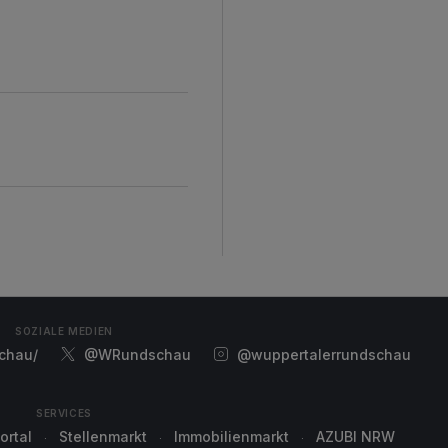
SOZIALE MEDIEN
chau/
@WRundschau
@wuppertalerrundschau
SERVICES
ortal
Stellenmarkt
Immobilienmarkt
AZUBI NRW