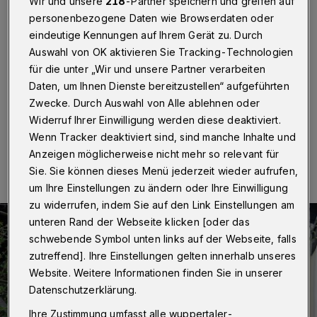
Nordstadt
Wir und unsere
218
-Partner speichern und greifen auf
personenbezogene Daten wie Browserdaten oder
eindeutige Kennungen auf Ihrem Gerät zu. Durch
Wuppertal
·
Urige Kneipen, historische Keller,
Traditionshäuser, vielleicht sogar ein Live-Konzert –
Auswahl von OK aktivieren Sie Tracking-Technologien
darum geht es bei einer Stadtführung am Freitag (3. Mai
für die unter „Wir und unsere Partner verarbeiten
2024) durch die Elberfelder Nordstadt.
Daten, um Ihnen Dienste bereitzustellen“ aufgeführten
Zwecke. Durch Auswahl von Alle ablehnen oder
Widerruf Ihrer Einwilligung werden diese deaktiviert.
Wenn Tracker deaktiviert sind, sind manche Inhalte und
30.04.2024 , 11:30 Uhr
Eine Minute Lesezeit
Anzeigen möglicherweise nicht mehr so relevant für
Sie. Sie können dieses Menü jederzeit wieder aufrufen,
um Ihre Einstellungen zu ändern oder Ihre Einwilligung
zu widerrufen, indem Sie auf den Link Einstellungen am
unteren Rand der Webseite klicken [oder das
schwebende Symbol unten links auf der Webseite, falls
zutreffend]. Ihre Einstellungen gelten innerhalb unseres
Website. Weitere Informationen finden Sie in unserer
Datenschutzerklärung.
Ihre Zustimmung umfasst alle wuppertaler-