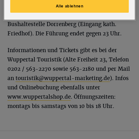
Geschichten und Anekdoten auf der Karte
Alle ablehnen
stehen. Treffpunkt ist um 19 Uhr an der
Bushaltestelle Dorrenberg (Eingang kath.
Friedhof). Die Führung endet gegen 23 Uhr.
Informationen und Tickets gibt es bei der
Wuppertal Touristik (Alte Freiheit 23, Telefon
0202 / 563-2270 sowie 563-2180 und per Mail
an
touristik@wuppertal-marketing.de
). Infos
und Onlinebuchung ebenfalls unter
www.wuppertalshop.de
. Öffnungszeiten:
montags bis samstags von 10 bis 18 Uhr.