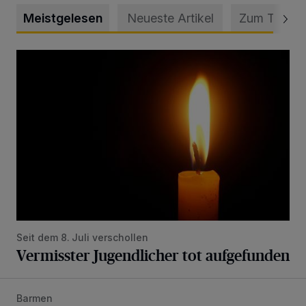
Meistgelesen
Neueste Artikel
Zum Thema
Vermisster Jugendlicher tot aufgefunden
Seit dem 8. Juli verschollen
Vermisster Jugendlicher tot aufgefunden
Barmen
Mann beschädigt Autos in Parkhaus