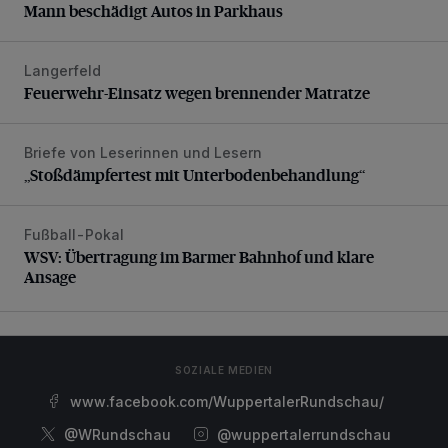
Mann beschädigt Autos in Parkhaus
Langerfeld
Feuerwehr-Einsatz wegen brennender Matratze
Feuerwehr-Einsatz wegen brennender Matratze
Briefe von Leserinnen und Lesern
„Stoßdämpfertest mit Unterbodenbehandlung“
„Stoßdämpfertest mit Unterbodenbehandlung“
Fußball-Pokal
WSV: Übertragung im Barmer Bahnhof und klare Ansage
WSV: Übertragung im Barmer Bahnhof und klare
Ansage
SOZIALE MEDIEN
www.facebook.com/WuppertalerRundschau/
@WRundschau
@wuppertalerrundschau