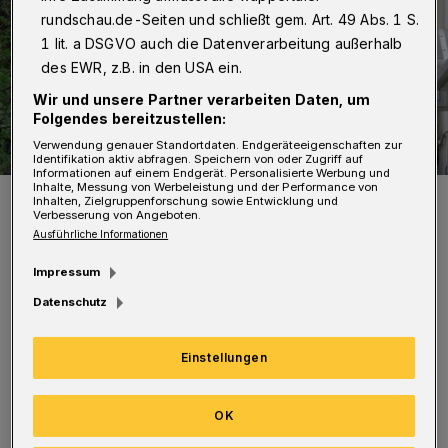
rundschau.de-Seiten und schließt gem. Art. 49 Abs. 1 S.
1 lit. a DSGVO auch die Datenverarbeitung außerhalb
des EWR, z.B. in den USA ein.
Wir und unsere Partner verarbeiten Daten, um
Folgendes bereitzustellen:
Verwendung genauer Standortdaten. Endgeräteeigenschaften zur
Identifikation aktiv abfragen. Speichern von oder Zugriff auf
Informationen auf einem Endgerät. Personalisierte Werbung und
Inhalte, Messung von Werbeleistung und der Performance von
Schriftzug des geschlossenen „Wirtschaftswunder“.
Inhalten, Zielgruppenforschung sowie Entwicklung und
Verbesserung von Angeboten.
Foto: Rundschau
Ausführliche Informationen
Impressum
Datenschutz
Beim Bummel sucht Beate Haßler mit ihren
Einstellungen
Gästen Szenekneipen und ungewöhnliche
Gaststätten auf, in denen neben einem guten
OK
Tropfen und einem kühlen Bier auch