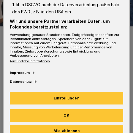
1 lit. a DSGVO auch die Datenverarbeitung außerhalb
des EWR, z.B. in den USA ein.
Wir und unsere Partner verarbeiten Daten, um
Folgendes bereitzustellen:
Von li.: die Vereinsmitglieder Gerd Eidmann, Fin Buchholz, Regina
Verwendung genauer Standortdaten. Endgeräteeigenschaften zur
Diesel, Heinrich Theis und Klaus Ziegert.
Identifikation aktiv abfragen. Speichern von oder Zugriff auf
Informationen auf einem Endgerät. Personalisierte Werbung und
Foto: MEC Wuppertal
Inhalte, Messung von Werbeleistung und der Performance von
Inhalten, Zielgruppenforschung sowie Entwicklung und
Verbesserung von Angeboten.
Ausführliche Informationen
Impressum
Aufgebaut werden Stände auf einer Länge von
Datenschutz
rund 250 Meter. Zu kaufen gibt es gebrauchte
Einstellungen
Modelleisenbahnartikel. In diesem Jahr bietet
der Verein erstmals neben dem Sortiment der
OK
bekannten Hersteller auch selbst hergestellte
Dioramen mit und ohne Bezug zur
Alle ablehnen