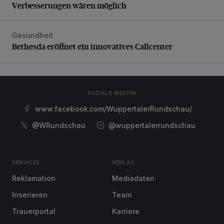
Verbesserungen wären möglich
Gesundheit
Bethesda eröffnet ein innovatives Callcenter
Bethesda eröffnet ein innovatives Callcenter
SOZIALE MEDIEN
www.facebook.com/WuppertalerRundschau/
@WRundschau
@wuppertalerrundschau
SERVICES
VERLAG
Reklamation
Mediadaten
Inserieren
Team
Trauerportal
Karriere