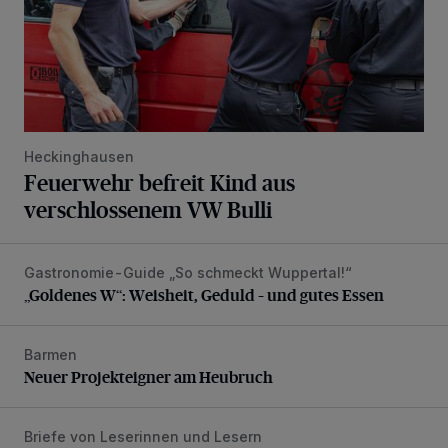
Heckinghausen
Feuerwehr befreit Kind aus
verschlossenem VW Bulli
Gastronomie-Guide „So schmeckt Wuppertal!“
„Goldenes W“: Weisheit, Geduld – und gutes Essen
„Goldenes W“: Weisheit, Geduld – und gutes Essen
Barmen
Neuer Projekteigner am Heubruch
Neuer Projekteigner am Heubruch
Briefe von Leserinnen und Lesern
Verbesserungen wären möglich