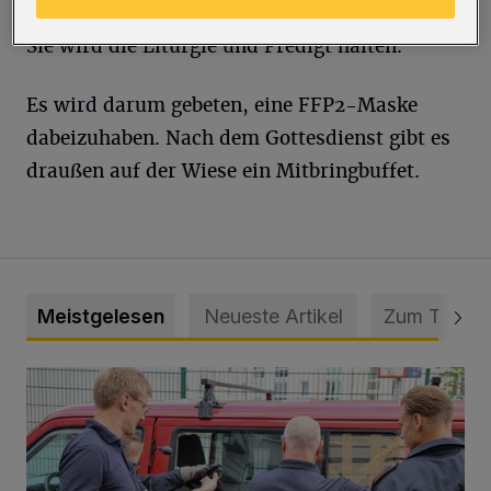
wird“, berichtet Pfarrerin Norma Lennartz.
Sie wird die Liturgie und Predigt halten.
Es wird darum gebeten, eine FFP2-Maske
dabeizuhaben. Nach dem Gottesdienst gibt es
draußen auf der Wiese ein Mitbringbuffet.
Meistgelesen
Neueste Artikel
Zum Thema
Feuerwehr befreit Kind aus verschlossenem VW Bulli