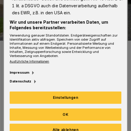
1 lit. a DSGVO auch die Datenverarbeitung außerhalb
des EWR, z.B. in den USA ein.
Wir und unsere Partner verarbeiten Daten, um
Folgendes bereitzustellen:
Verwendung genauer Standortdaten. Endgeräteeigenschaften zur
Identifikation aktiv abfragen. Speichern von oder Zugriff auf
Informationen auf einem Endgerät. Personalisierte Werbung und
Die „Kantorei Dreiklang“.
Inhalte, Messung von Werbeleistung und der Performance von
Inhalten, Zielgruppenforschung sowie Entwicklung und
Foto: Kantorei Dreiklang
Verbesserung von Angeboten.
Ausführliche Informationen
Impressum
Datenschutz
Zum ersten Mal gesungen wird außerdem
Einstellungen
„Waterloo“ mit einer Neutextung von Pfarrer
Holger Pyka. Warum „ABBA“? „Weil die
OK
Musik lebendig macht, an früher erinnert und
sogar heute von unseren ‚Konfis‘ gesungen
Alle ablehnen