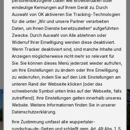
„ABBA“
personenbezogene Daten wie Browserdaten oder
eindeutige Kennungen auf Ihrem Gerät zu. Durch
Auswahl von OK aktivieren Sie Tracking-Technologien
Die Thomaskirche an der Opphofer Straße 60 feiert am
Sonntag (11. September 2022) ab 11 Uhr einen
für die unter „Wir und unsere Partner verarbeiten
Gottesdienst mit Musik und Texten von „ABBA“. Der
Daten, um Ihnen Dienste bereitzustellen“ aufgeführten
„Bläserkreis Dreiklang“ wird Lieder der vier Schweden
Zwecke. Durch Auswahl von Alle ablehnen oder
spielen.
Widerruf Ihrer Einwilligung werden diese deaktiviert.
Wenn Tracker deaktiviert sind, sind manche Inhalte und
Anzeigen möglicherweise nicht mehr so relevant für
Sie. Sie können dieses Menü jederzeit wieder aufrufen,
10.09.2022 , 16:00 Uhr
Eine Minute Lesezeit
um Ihre Einstellungen zu ändern oder Ihre Einwilligung
zu widerrufen, indem Sie auf den Link Einstellungen am
unteren Rand der Webseite klicken [oder das
schwebende Symbol unten links auf der Webseite, falls
zutreffend]. Ihre Einstellungen gelten innerhalb unseres
Website. Weitere Informationen finden Sie in unserer
Datenschutzerklärung.
Ihre Zustimmung umfasst alle wuppertaler-
rundschau.de-Seiten und schließt gem. Art. 49 Abs. 1 S.