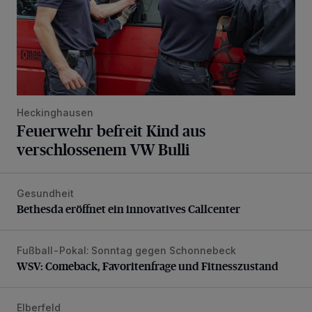
Heckinghausen
Feuerwehr befreit Kind aus
verschlossenem VW Bulli
Gesundheit
Bethesda eröffnet ein innovatives Callcenter
Bethesda eröffnet ein innovatives Callcenter
Fußball-Pokal: Sonntag gegen Schonnebeck
WSV: Comeback, Favoritenfrage und Fitnesszustand
WSV: Comeback, Favoritenfrage und Fitnesszustand
Elberfeld
Ein neuer Brunnen für die Alte Freiheit