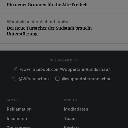
Ein neuer Brunnen für die Alte Freiheit
Wandbild in der Viehhofstraße
Der neue Türsteher der Südstadt braucht Unterstützung
Der neue Türsteher der Südstadt braucht
Unterstützung
SOZIALE MEDIEN
www.facebook.com/WuppertalerRundschau/
@WRundschau
@wuppertalerrundschau
SERVICES
VERLAG
Reklamation
Mediadaten
Inserieren
Team
Trauerportal
Karriere