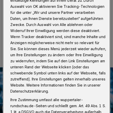
Rathaus
eindeutige Kennungen auf Ihrem Gerät zu. Durch
Auswahl von OK aktivieren Sie Tracking-Technologien
für die unter „Wir und unsere Partner verarbeiten
Wuppertal
·
Das Wuppertaler Fundbüro versteigert am
Mittwoch (25. August 2021) ab 16:30 Uhr Fahrräder
Daten, um Ihnen Dienste bereitzustellen“ aufgeführten
auf dem Rathausvorplatz in Barmen.
Zwecke. Durch Auswahl von Alle ablehnen oder
Widerruf Ihrer Einwilligung werden diese deaktiviert.
Wenn Tracker deaktiviert sind, sind manche Inhalte und
Anzeigen möglicherweise nicht mehr so relevant für
10.08.2021 , 18:00 Uhr
Eine Minute Lesezeit
Sie. Sie können dieses Menü jederzeit wieder aufrufen,
um Ihre Einstellungen zu ändern oder Ihre Einwilligung
zu widerrufen, indem Sie auf den Link Einstellungen am
unteren Rand der Webseite klicken [oder das
schwebende Symbol unten links auf der Webseite, falls
zutreffend]. Ihre Einstellungen gelten innerhalb unseres
Website. Weitere Informationen finden Sie in unserer
Datenschutzerklärung.
Ihre Zustimmung umfasst alle wuppertaler-
rundschau.de-Seiten und schließt gem. Art. 49 Abs. 1 S.
1 lit. a DSGVO auch die Datenverarbeitung außerhalb