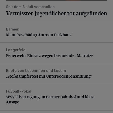
Seit dem 8. Juli verschollen
Vermisster Jugendlicher tot aufgefunden
Barmen
Mann beschädigt Autos in Parkhaus
Mann beschädigt Autos in Parkhaus
Langerfeld
Feuerwehr-Einsatz wegen brennender Matratze
Feuerwehr-Einsatz wegen brennender Matratze
Briefe von Leserinnen und Lesern
„Stoßdämpfertest mit Unterbodenbehandlung“
„Stoßdämpfertest mit Unterbodenbehandlung“
Fußball-Pokal
WSV: Übertragung im Barmer Bahnhof und klare Ansage
WSV: Übertragung im Barmer Bahnhof und klare
Ansage