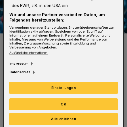
des EWR, z.B. in den USA ein.
Wir und unsere Partner verarbeiten Daten, um
Folgendes bereitzustellen:
Verwendung genauer Standortdaten. Endgeräteeigenschaften zur
Identifikation aktiv abfragen. Speichern von oder Zugriff auf
Informationen auf einem Endgerät. Personalisierte Werbung und
Symbolbild.
Inhalte, Messung von Werbeleistung und der Performance von
Inhalten, Zielgruppenforschung sowie Entwicklung und
Foto: Couleur
Verbesserung von Angeboten.
Ausführliche Informationen
Impressum
Datenschutz
Die Räder waren im ganzen Stadtgebiet
Einstellungen
entdeckt und nie abgeholt worden. Die
gesetzliche Frist zur Aufbewahrung ist jeweils
OK
abgelaufen. Wer Interesse hat, kann sich die
Gefährte schon eine Stunde vor der
Alle ablehnen
Versteigerung, also ab 15:30 Uhr, anschauen,