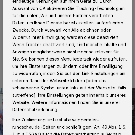
eindeutige Kennungen auf Ihrem Gerät zu. Durch
Wuppertal
·
Nach zwei Vorrunden stehen die vier
Auswahl von OK aktivieren Sie Tracking-Technologien
Teams fest, die das Finale der ersten "Bergischen
für die unter „Wir und unsere Partner verarbeiten
Theatersportmeisterschaft" erreicht haben. Am
Daten, um Ihnen Dienste bereitzustellen“ aufgeführten
Samstag (23. September 2017) wird es ausgetragen.
Um 20 Uhr ringen in der "börse" (Wolkenburg 100) die
Zwecke. Durch Auswahl von Alle ablehnen oder
Teilnehmer um den Pokal.
Widerruf Ihrer Einwilligung werden diese deaktiviert.
Wenn Tracker deaktiviert sind, sind manche Inhalte und
Anzeigen möglicherweise nicht mehr so relevant für
Sie. Sie können dieses Menü jederzeit wieder aufrufen,
23.09.2017 , 15:00 Uhr
Eine Minute Lesezeit
um Ihre Einstellungen zu ändern oder Ihre Einwilligung
zu widerrufen, indem Sie auf den Link Einstellungen am
unteren Rand der Webseite klicken [oder das
schwebende Symbol unten links auf der Webseite, falls
zutreffend]. Ihre Einstellungen gelten innerhalb unseres
Website. Weitere Informationen finden Sie in unserer
Datenschutzerklärung.
Ihre Zustimmung umfasst alle wuppertaler-
rundschau.de-Seiten und schließt gem. Art. 49 Abs. 1 S.
1 lit. a DSGVO auch die Datenverarbeitung außerhalb