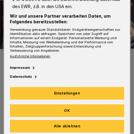
des EWR, z.B. in den USA ein.
Wir und unsere Partner verarbeiten Daten, um
Folgendes bereitzustellen:
Verwendung genauer Standortdaten. Endgeräteeigenschaften zur
Identifikation aktiv abfragen. Speichern von oder Zugriff auf
Informationen auf einem Endgerät. Personalisierte Werbung und
Inhalte, Messung von Werbeleistung und der Performance von
Inhalten, Zielgruppenforschung sowie Entwicklung und
Verbesserung von Angeboten.
Das sind die Finalisten.
Ausführliche Informationen
Foto: Veranstalter
Impressum
Datenschutz
Einstellungen
Was ist Theatersport? Dabei lösen Teams
dramatische Aufgaben. Eine
OK
Improvisationskunst, die nach Spielkategorien
und Impulsen aus dem Publikum höchste
Alle ablehnen