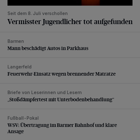
Seit dem 8. Juli verschollen
Vermisster Jugendlicher tot aufgefunden
Barmen
Mann beschädigt Autos in Parkhaus
Mann beschädigt Autos in Parkhaus
Langerfeld
Feuerwehr-Einsatz wegen brennender Matratze
Feuerwehr-Einsatz wegen brennender Matratze
Briefe von Leserinnen und Lesern
„Stoßdämpfertest mit Unterbodenbehandlung“
„Stoßdämpfertest mit Unterbodenbehandlung“
Fußball-Pokal
WSV: Übertragung im Barmer Bahnhof und klare Ansage
WSV: Übertragung im Barmer Bahnhof und klare
Ansage