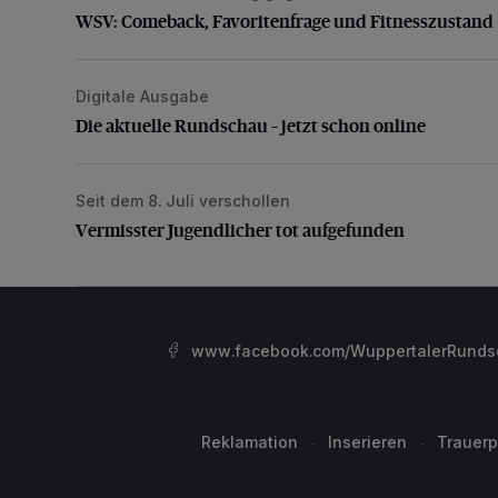
WSV: Comeback, Favoritenfrage und Fitnesszustand
Digitale Ausgabe
Die aktuelle Rundschau – jetzt schon online
Die aktuelle Rundschau – jetzt schon online
Seit dem 8. Juli verschollen
Vermisster Jugendlicher tot aufgefunden
Vermisster Jugendlicher tot aufgefunden
www.facebook.com/WuppertalerRunds
Reklamation
Inserieren
Trauerp