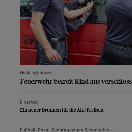
Heckinghausen
Feuerwehr befreit Kind aus verschlos
Elberfeld
Ein neuer Brunnen für die Alte Freiheit
Ein neuer Brunnen für die Alte Freiheit
Fußball-Pokal: Sonntag gegen Schonnebeck
WSV: Comeback, Favoritenfrage und Fitnesszustan