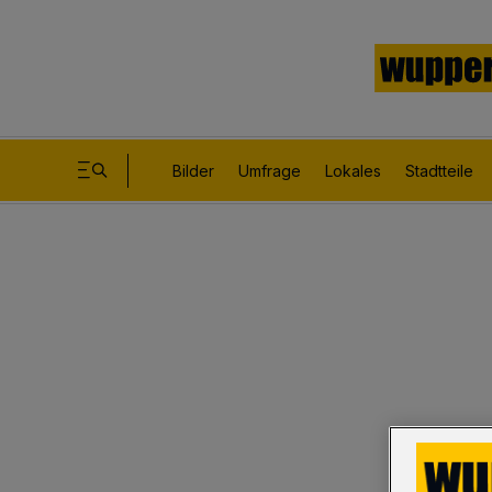
Bilder
Umfrage
Lokales
Stadtteile