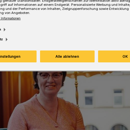
 genauer Standortdaten. Endgeräteeigenschaften zur Identifikation aktiv abfra
griff auf Informationen auf einem Endgerät. Personalisierte Werbung und Inhalt
ung und der Performance von Inhalten, Zielgruppenforschung sowie Entwicklung
ng von Angeboten.
 Informationen
m
tz
instellungen
Alle ablehnen
OK