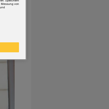
gen. Speichern
e, Messung von
 und