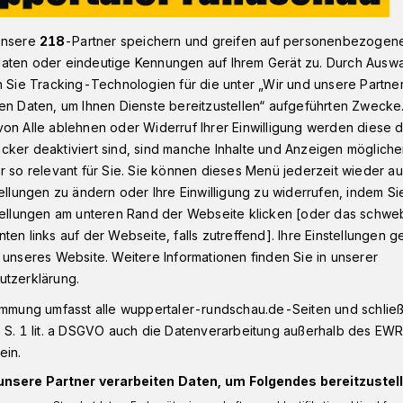
unsere
218
-Partner speichern und greifen auf personenbezogen
aten oder eindeutige Kennungen auf Ihrem Gerät zu. Durch Ausw
chau
n Sie Tracking-Technologien für die unter „Wir und unsere Partne
en Daten, um Ihnen Dienste bereitzustellen“ aufgeführten Zwecke
on Alle ablehnen oder Widerruf Ihrer Einwilligung werden diese de
cker deaktiviert sind, sind manche Inhalte und Anzeigen möglich
r so relevant für Sie. Sie können dieses Menü jederzeit wieder au
enschau
tellungen zu ändern oder Ihre Einwilligung zu widerrufen, indem Si
stellungen am unteren Rand der Webseite klicken [oder das schw
ten links auf der Webseite, falls zutreffend]. Ihre Einstellungen g
inghausen lädt für Sonntag (28. Oktober
 unseres Website. Weitere Informationen finden Sie in unserer
f'n Tässken Kaffee" in ihr Wohnzimmer ein
utzerklärung.
es Opernhauses.
immung umfasst alle wuppertaler-rundschau.de-Seiten und schließt
 S. 1 lit. a DSGVO auch die Datenverarbeitung außerhalb des EWR, 
ein.
unsere Partner verarbeiten Daten, um Folgendes bereitzustell
Lesezeit