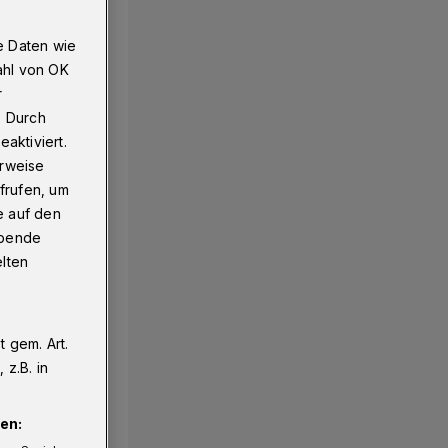
e Daten wie
ahl von OK
r
. Durch
aktiviert.
erweise
frufen, um
e auf den
ebende
elten
 gem. Art.
z.B. in
en: