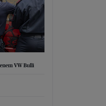
senem VW Bulli
d