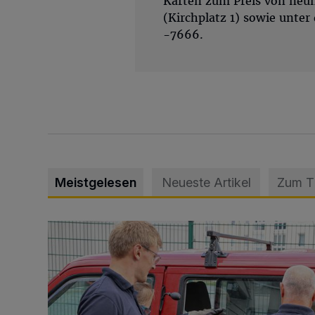
Karten zum Preis von neun
(Kirchplatz 1) sowie unter
-7666.
Meistgelesen
Neueste Artikel
Zum 
Feuerwehr befreit Kind aus verschlossenem VW Bulli