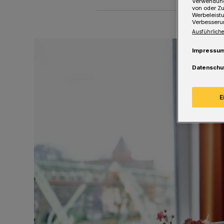
Verwendung
von oder Zu
Werbeleist
Verbesseru
Ausführliche
Impressu
Datenschu
E