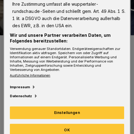
Ihre Zustimmung umfasst alle wuppertaler-
rundschau.de-Seiten und schließt gem. Art. 49 Abs. 1 S.
1 lit. a DSGVO auch die Datenverarbeitung außerhalb
des EWR, z.B. in den USA ein.
Wir und unsere Partner verarbeiten Daten, um
Folgendes bereitzustellen:
Symbolfoto.
Foto: Polizei
Verwendung genauer Standortdaten. Endgeräteeigenschaften zur
Identifikation aktiv abfragen. Speichern von oder Zugriff auf
Informationen auf einem Endgerät. Personalisierte Werbung und
Inhalte, Messung von Werbeleistung und der Performance von
Inhalten, Zielgruppenforschung sowie Entwicklung und
Verbesserung von Angeboten.
Ausführliche Informationen
Auslöser des Streites soll der Diebstahl eines
Impressum
Portemonnaies gewesen sein. Die Polizisten
Datenschutz
versuchten die Lage zu beruhigen und den
Sachverhalt aufzuklären. "Dies wurde durch
Einstellungen
die teils erheblich alkoholisierten Beteiligten
OK
erschwert, da sie immer wieder die