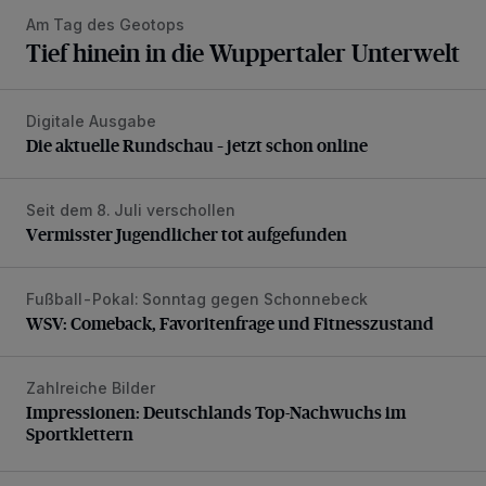
Am Tag des Geotops
Tief hinein in die Wuppertaler Unterwelt
Digitale Ausgabe
Die aktuelle Rundschau – jetzt schon online
Die aktuelle Rundschau – jetzt schon online
Seit dem 8. Juli verschollen
Vermisster Jugendlicher tot aufgefunden
Vermisster Jugendlicher tot aufgefunden
Fußball-Pokal: Sonntag gegen Schonnebeck
WSV: Comeback, Favoritenfrage und Fitnesszustand
WSV: Comeback, Favoritenfrage und Fitnesszustand
Zahlreiche Bilder
Impressionen: Deutschlands Top-Nachwuchs im Sportklet
Impressionen: Deutschlands Top-Nachwuchs im
Sportklettern