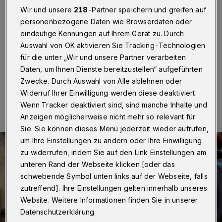
auf Party
Wir und unsere
218
-Partner speichern und greifen auf
personenbezogene Daten wie Browserdaten oder
Wuppertal
·
Bei einer Geburtstagsfeier auf Mallack
eindeutige Kennungen auf Ihrem Gerät zu. Durch
kam Samstag (2. Februar 2019) gegen 23.30 Uhr zu
Auswahl von OK aktivieren Sie Tracking-Technologien
einer Schlägerei, in die mehrere Gäste verwickelt waren.
für die unter „Wir und unsere Partner verarbeiten
Daten, um Ihnen Dienste bereitzustellen“ aufgeführten
Zwecke. Durch Auswahl von Alle ablehnen oder
04.02.2019 , 12:49 Uhr
Eine Minute Lesezeit
Widerruf Ihrer Einwilligung werden diese deaktiviert.
Wenn Tracker deaktiviert sind, sind manche Inhalte und
Anzeigen möglicherweise nicht mehr so relevant für
Sie. Sie können dieses Menü jederzeit wieder aufrufen,
um Ihre Einstellungen zu ändern oder Ihre Einwilligung
zu widerrufen, indem Sie auf den Link Einstellungen am
unteren Rand der Webseite klicken [oder das
schwebende Symbol unten links auf der Webseite, falls
zutreffend]. Ihre Einstellungen gelten innerhalb unseres
Website. Weitere Informationen finden Sie in unserer
Datenschutzerklärung.