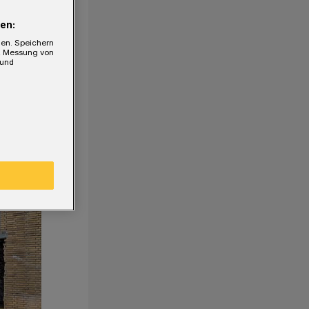
en:
gen. Speichern
e, Messung von
 und