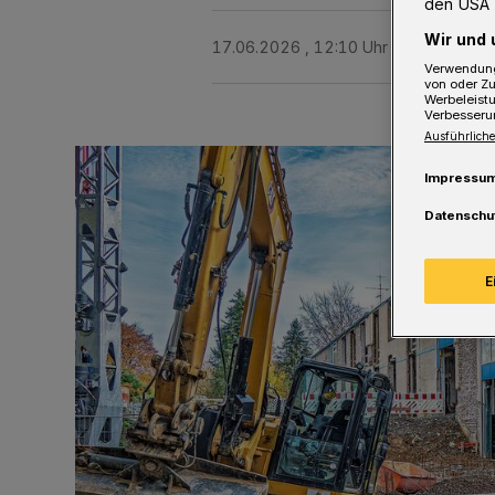
den USA 
Wir und 
17.06.2026 , 12:10 Uhr
2 Minuten Le
Verwendung
von oder Zu
Werbeleist
Verbesseru
Ausführliche
Impressu
Datenschu
E