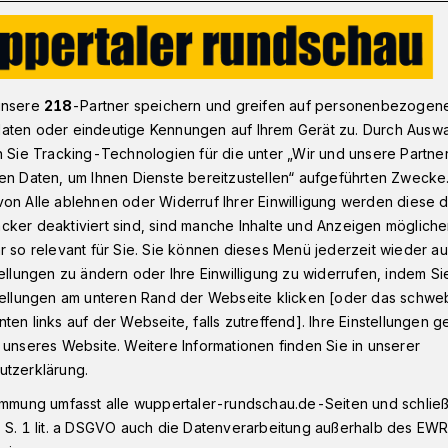
onnborn
Realschule Vohwinkel wird später fertig und teurer
unsere
218
-Partner speichern und greifen auf personenbezogen
aten oder eindeutige Kennungen auf Ihrem Gerät zu. Durch Ausw
n Sie Tracking-Technologien für die unter „Wir und unsere Partne
en Daten, um Ihnen Dienste bereitzustellen“ aufgeführten Zwecke
Vohwinkel wird
on Alle ablehnen oder Widerruf Ihrer Einwilligung werden diese de
cker deaktiviert sind, sind manche Inhalte und Anzeigen möglich
 und teurer
r so relevant für Sie. Sie können dieses Menü jederzeit wieder au
tellungen zu ändern oder Ihre Einwilligung zu widerrufen, indem Si
stellungen am unteren Rand der Webseite klicken [oder das schw
ten links auf der Webseite, falls zutreffend]. Ihre Einstellungen g
der Realschule Vohwinkel an der
 unseres Website. Weitere Informationen finden Sie in unserer
 und kostet mehr als geplant. Das hat die
utzerklärung.
 (17. Juni 2026) mitgeteilt.
immung umfasst alle wuppertaler-rundschau.de-Seiten und schließt
 S. 1 lit. a DSGVO auch die Datenverarbeitung außerhalb des EWR, 