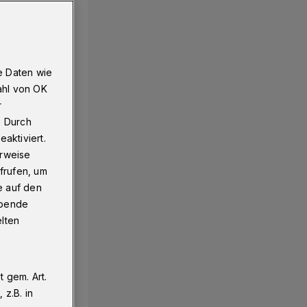
e Daten wie
ahl von OK
r
. Durch
aktiviert.
erweise
frufen, um
e auf den
ebende
elten
 gem. Art.
z.B. in