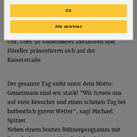
Einen Samstag mit vielen interessanten
OK
Informationen verspricht Michael Spitzer
allen Besuchern, die am 29. September auf der
Alle ablehnen
Kaiserstraße vorbeischauen. Los geht es um 10
Uhr. Über 50 Vohwinkeler Initiativen und
Händler präsentieren sich auf der
Kaiserstraße.
Der gesamte Tag steht unter dem Motto:
Gemeinsam sind wir stark! "Wir freuen uns
auf viele Besucher und einen schönen Tag bei
hoffentlich gutem Wetter", sagt Michael
Spitzer.
Neben einem bunten Bühnenprogramm mit