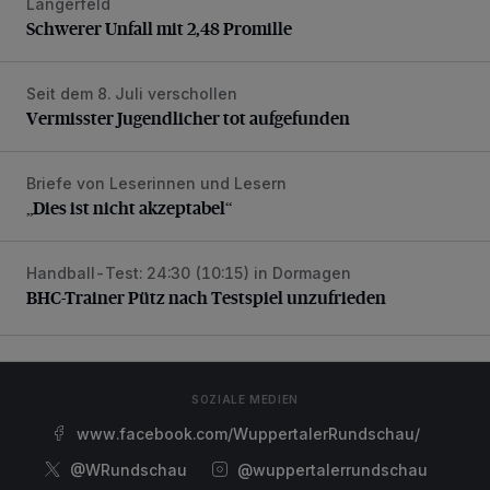
Langerfeld
Schwerer Unfall mit 2,48 Promille
Schwerer Unfall mit 2,48 Promille
Seit dem 8. Juli verschollen
Vermisster Jugendlicher tot aufgefunden
Vermisster Jugendlicher tot aufgefunden
Briefe von Leserinnen und Lesern
„Dies ist nicht akzeptabel“
„Dies ist nicht akzeptabel“
Handball-Test: 24:30 (10:15) in Dormagen
BHC-Trainer Pütz nach Testspiel unzufrieden
BHC-Trainer Pütz nach Testspiel unzufrieden
SOZIALE MEDIEN
www.facebook.com/WuppertalerRundschau/
@WRundschau
@wuppertalerrundschau