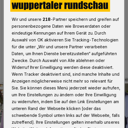
Wuppertal
·
Mit Rotstift im Kalender eingetragen ist das
letzte Wochenende im September sicher nicht nur bei
den "Aktion V"-Vorsitzenden Michael Spitzer und
Wir und unsere
218
-Partner speichern und greifen auf
Annette Rabe, sondern auch bei bei vielen
personenbezogene Daten wie Browserdaten oder
Wuppertalern über Vohwinkel hinaus.
eindeutige Kennungen auf Ihrem Gerät zu. Durch
Auswahl von OK aktivieren Sie Tracking-Technologien
für die unter „Wir und unsere Partner verarbeiten
28.09.2018 , 10:00 Uhr
Eine Minute Lesezeit
Daten, um Ihnen Dienste bereitzustellen“ aufgeführten
Zwecke. Durch Auswahl von Alle ablehnen oder
Widerruf Ihrer Einwilligung werden diese deaktiviert.
Wenn Tracker deaktiviert sind, sind manche Inhalte und
Anzeigen möglicherweise nicht mehr so relevant für
Sie. Sie können dieses Menü jederzeit wieder aufrufen,
um Ihre Einstellungen zu ändern oder Ihre Einwilligung
zu widerrufen, indem Sie auf den Link Einstellungen am
unteren Rand der Webseite klicken [oder das
schwebende Symbol unten links auf der Webseite, falls
zutreffend]. Ihre Einstellungen gelten innerhalb unseres