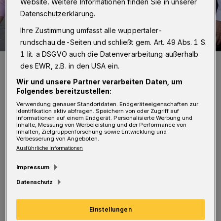
Website. Weitere Informationen finden Sie in unserer
Datenschutzerklärung.
Ihre Zustimmung umfasst alle wuppertaler-
rundschau.de-Seiten und schließt gem. Art. 49 Abs. 1 S.
1 lit. a DSGVO auch die Datenverarbeitung außerhalb
Annette Raabe und Michael Spitzer von der Aktion V freuen sich auf
des EWR, z.B. in den USA ein.
den Vohwinkel-Tag.
Foto: Bartholomä
Wir und unsere Partner verarbeiten Daten, um
Folgendes bereitzustellen:
Verwendung genauer Standortdaten. Endgeräteeigenschaften zur
Identifikation aktiv abfragen. Speichern von oder Zugriff auf
Informationen auf einem Endgerät. Personalisierte Werbung und
Inhalte, Messung von Werbeleistung und der Performance von
Inhalten, Zielgruppenforschung sowie Entwicklung und
A
Verbesserung von Angeboten.
m kommenden Wochenende lockt
Ausführliche Informationen
nämlich nicht nur der Flohmarkt auf die
Impressum
Kaiserstraße im Wuppertaler Westen, sondern
Datenschutz
locken auch der Vohwinkeltag und das
Nachbarschaftsfest auf dem Lienhardplatz.
Einstellungen