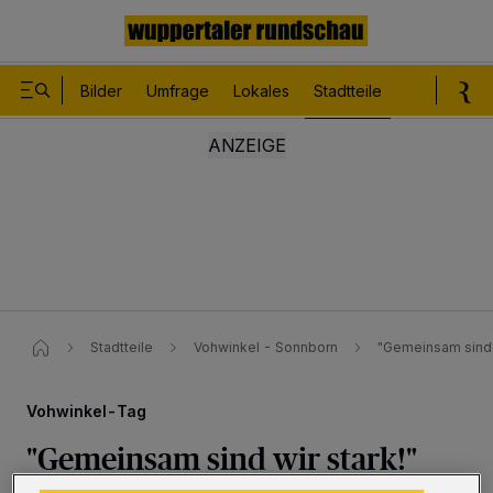
Bilder
Umfrage
Lokales
Stadtteile
Sport
Le
Stadtteile
Vohwinkel - Sonnborn
"Gemeinsam sind w
Vohwinkel-Tag
"Gemeinsam sind wir stark!"