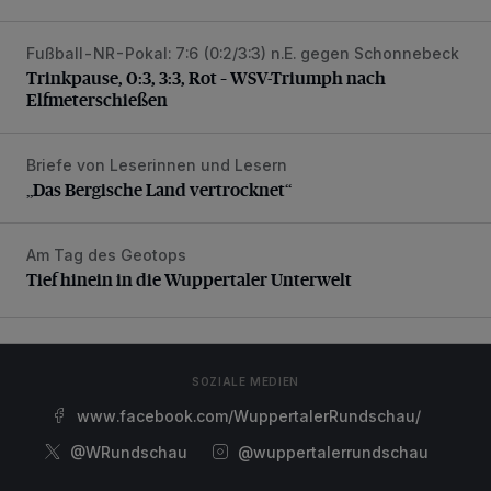
Fußball-NR-Pokal: 7:6 (0:2/3:3) n.E. gegen Schonnebeck
Trinkpause, 0:3, 3:3, Rot – WSV-Triumph nach Elfmetersc
Trinkpause, 0:3, 3:3, Rot – WSV-Triumph nach
Elfmeterschießen
Briefe von Leserinnen und Lesern
„Das Bergische Land vertrocknet“
„Das Bergische Land vertrocknet“
Am Tag des Geotops
Tief hinein in die Wuppertaler Unterwelt
Tief hinein in die Wuppertaler Unterwelt
SOZIALE MEDIEN
www.facebook.com/WuppertalerRundschau/
@WRundschau
@wuppertalerrundschau