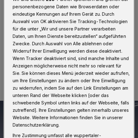
Attacke
personenbezogene Daten wie Browserdaten oder
eindeutige Kennungen auf Ihrem Gerät zu. Durch
Wuppertal
·
Als ein 58-Jähriger am Mittwoch (22.
Auswahl von OK aktivieren Sie Tracking-Technologien
März 2017) gegen 9.30 Uhr in der S-Bahn-Linie 8 am
Bahnhof Wuppertal-Vohwinkel versehentlich von
für die unter „Wir und unsere Partner verarbeiten
einem anderen Mann angestoßen wurde, schlug er den
Daten, um Ihnen Dienste bereitzustellen“ aufgeführten
36-Jährigen mit einem Schirm und versprühte
Zwecke. Durch Auswahl von Alle ablehnen oder
Reizstoff.
Widerruf Ihrer Einwilligung werden diese deaktiviert.
Wenn Tracker deaktiviert sind, sind manche Inhalte und
Anzeigen möglicherweise nicht mehr so relevant für
22.03.2017 , 17:47 Uhr
Eine Minute Lesezeit
Sie. Sie können dieses Menü jederzeit wieder aufrufen,
um Ihre Einstellungen zu ändern oder Ihre Einwilligung
zu widerrufen, indem Sie auf den Link Einstellungen am
unteren Rand der Webseite klicken [oder das
schwebende Symbol unten links auf der Webseite, falls
zutreffend]. Ihre Einstellungen gelten innerhalb unseres
Website. Weitere Informationen finden Sie in unserer
Datenschutzerklärung.
Ihre Zustimmung umfasst alle wuppertaler-