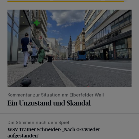
Ein Unzustand und Skandal
Kommentar zur Situation am Elberfelder Wall
Ein Unzustand und Skandal
Die Stimmen nach dem Spiel
WSV-Trainer Schneider: „Nach 0:3 wieder aufgestanden“
WSV-Trainer Schneider: „Nach 0:3 wieder
aufgestanden“