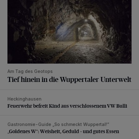
Am Tag des Geotops
Tief hinein in die Wuppertaler Unterwelt
Heckinghausen
Feuerwehr befreit Kind aus verschlossenem VW Bulli
Feuerwehr befreit Kind aus verschlossenem VW Bulli
Gastronomie-Guide „So schmeckt Wuppertal!“
„Goldenes W“: Weisheit, Geduld – und gutes Essen
„Goldenes W“: Weisheit, Geduld – und gutes Essen