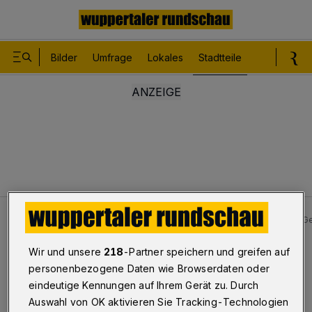
Bilder
Umfrage
Lokales
Stadtteile
Sport
Le
Stadtteile
Vohwinkel - Sonnborn
Ein stechender G
Wir und unsere
218
-Partner speichern und greifen auf
Schwebebahn stand still
personenbezogene Daten wie Browserdaten oder
Ein stechender Geruch
eindeutige Kennungen auf Ihrem Gerät zu. Durch
Auswahl von OK aktivieren Sie Tracking-Technologien