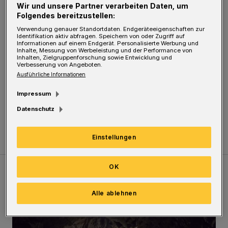
Wir und unsere Partner verarbeiten Daten, um
Umgebung wurden mit Messgeräten der
Folgendes bereitzustellen:
Umweltschutzeinheit, allerdings konnten
Verwendung genauer Standortdaten. Endgeräteeigenschaften zur
Identifikation aktiv abfragen. Speichern von oder Zugriff auf
keine Gefahrstoffe festgestellt werden.
Informationen auf einem Endgerät. Personalisierte Werbung und
Inhalte, Messung von Werbeleistung und der Performance von
Inhalten, Zielgruppenforschung sowie Entwicklung und
Verbesserung von Angeboten.
Zwei Personen wurden vor Ort vom Notarzt
Ausführliche Informationen
untersucht, aber ohne weitere Behandlung
Impressum
entlassen. Die anderen Betroffenen hatten sich
Datenschutz
bereits vor Eintreffen der Feuerwehr entfernt.
Einstellungen
OK
Meistgelesen
Neueste Artikel
Zum Thema
Alle ablehnen
Tief hinein in die Wuppertaler Unterwelt