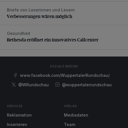
Briefe von Leserinnen und Lesern
Verbesserungen wären möglich
Verbesserungen wären möglich
Gesundheit
Bethesda eröffnet ein innovatives Callcenter
Bethesda eröffnet ein innovatives Callcenter
SOZIALE MEDIEN
www.facebook.com/WuppertalerRundschau/
@WRundschau
@wuppertalerrundschau
SERVICES
VERLAG
Reklamation
Mediadaten
Inserieren
Team