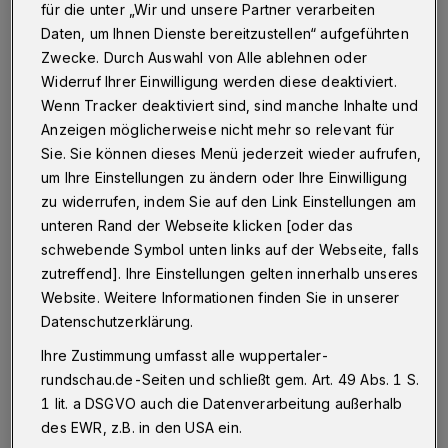
für die unter „Wir und unsere Partner verarbeiten
Wuppertal
·
Fahrgäste der Wuppertaler Schwebebahn
Daten, um Ihnen Dienste bereitzustellen“ aufgeführten
haben am Mittwoch (23. November 2016) im Bahnhof
Zwecke. Durch Auswahl von Alle ablehnen oder
Bruch über Atemwegsreizungen und einen stechenden
Geruch geklagt.
Widerruf Ihrer Einwilligung werden diese deaktiviert.
Wenn Tracker deaktiviert sind, sind manche Inhalte und
Anzeigen möglicherweise nicht mehr so relevant für
Sie. Sie können dieses Menü jederzeit wieder aufrufen,
23.11.2016 , 17:04 Uhr
Eine Minute Lesezeit
um Ihre Einstellungen zu ändern oder Ihre Einwilligung
zu widerrufen, indem Sie auf den Link Einstellungen am
unteren Rand der Webseite klicken [oder das
schwebende Symbol unten links auf der Webseite, falls
zutreffend]. Ihre Einstellungen gelten innerhalb unseres
Website. Weitere Informationen finden Sie in unserer
Datenschutzerklärung.
Der Betrieb der Schwebebahn wurde kurzzeitig
Ihre Zustimmung umfasst alle wuppertaler-
eingestellt und der Bahnhof gesperrt, die
rundschau.de-Seiten und schließt gem. Art. 49 Abs. 1 S.
1 lit. a DSGVO auch die Datenverarbeitung außerhalb
darunter liegende Kaiserstraße wurde im
des EWR, z.B. in den USA ein.
Bereich der Einsatzstelle. Bahnhof und