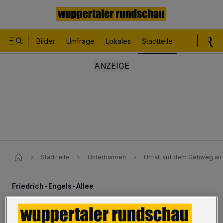
Bilder
Umfrage
Lokales
Stadtteile
Sport
Le
Stadtteile
Unterbarmen
Unfall auf dem Gehweg an
Friedrich-Engels-Allee
Unfall auf dem Gehweg an der