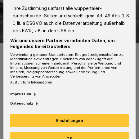
Ihre Zustimmung umfasst alle wuppertaler-
rundschau.de-Seiten und schließt gem. Art. 49 Abs. 1 S.
1 lit. a DSGVO auch die Datenverarbeitung außerhalb
des EWR, z.B. in den USA ein.
Wir und unsere Partner verarbeiten Daten, um
Folgendes bereitzustellen:
Der Fahrradfahrer musste ins Krankenhaus gebracht werden.
Verwendung genauer Standortdaten. Endgeräteeigenschaften zur
Foto: Christoph Petersen
Identifikation aktiv abfragen. Speichern von oder Zugriff auf
Informationen auf einem Endgerät. Personalisierte Werbung und
Inhalte, Messung von Werbeleistung und der Performance von
Inhalten, Zielgruppenforschung sowie Entwicklung und
Verbesserung von Angeboten.
Ausführliche Informationen
Impressum
Nach Polizeiangaben war ein Fahrradfahrer
Datenschutz
gegen 15:30 Uhr in östlicher Richtung auf dem
Fußweg unterwegs. In diesem Moment verließ
Einstellungen
ein Miet-Transporter eine Ausfahrt. Es kam
zum Zusammenstoß. Der Fahrradfahrer
OK