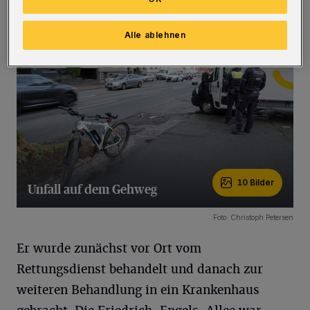
stürzte auf die Straße.
(Bilder)
Alle ablehnen
10 Bilder
Unfall auf dem Gehweg
10 Bilder
Foto: Christoph Petersen
Er wurde zunächst vor Ort vom
Rettungsdienst behandelt und danach zur
weiteren Behandlung in ein Krankenhaus