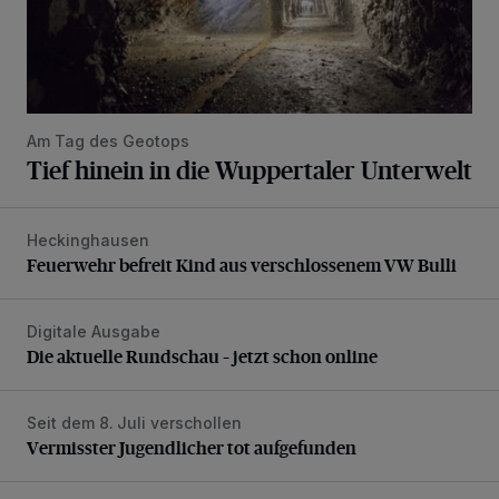
Am Tag des Geotops
Tief hinein in die Wuppertaler Unterwelt
Heckinghausen
Feuerwehr befreit Kind aus verschlossenem VW Bulli
Feuerwehr befreit Kind aus verschlossenem VW Bulli
Digitale Ausgabe
Die aktuelle Rundschau – jetzt schon online
Die aktuelle Rundschau – jetzt schon online
Seit dem 8. Juli verschollen
Vermisster Jugendlicher tot aufgefunden
Vermisster Jugendlicher tot aufgefunden