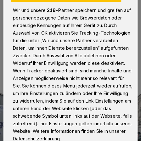
B7
Wir und unsere
218
-Partner speichern und greifen auf
Wuppertal
·
Auf dem Fußweg der Wuppertaler
personenbezogene Daten wie Browserdaten oder
Friedrich-Engels-Allee hat sich am Freitagnachmittag
eindeutige Kennungen auf Ihrem Gerät zu. Durch
(28. Februar 2025) ein Verkehrsunfall ereignet. Eine
Auswahl von OK aktivieren Sie Tracking-Technologien
Person zog sich Verletzungen zu.
für die unter „Wir und unsere Partner verarbeiten
Daten, um Ihnen Dienste bereitzustellen“ aufgeführten
Zwecke. Durch Auswahl von Alle ablehnen oder
01.03.2025 , 00:00 Uhr
Eine Minute Lesezeit
Widerruf Ihrer Einwilligung werden diese deaktiviert.
Wenn Tracker deaktiviert sind, sind manche Inhalte und
Anzeigen möglicherweise nicht mehr so relevant für
Sie. Sie können dieses Menü jederzeit wieder aufrufen,
um Ihre Einstellungen zu ändern oder Ihre Einwilligung
zu widerrufen, indem Sie auf den Link Einstellungen am
unteren Rand der Webseite klicken [oder das
schwebende Symbol unten links auf der Webseite, falls
zutreffend]. Ihre Einstellungen gelten innerhalb unseres
Website. Weitere Informationen finden Sie in unserer
Datenschutzerklärung.