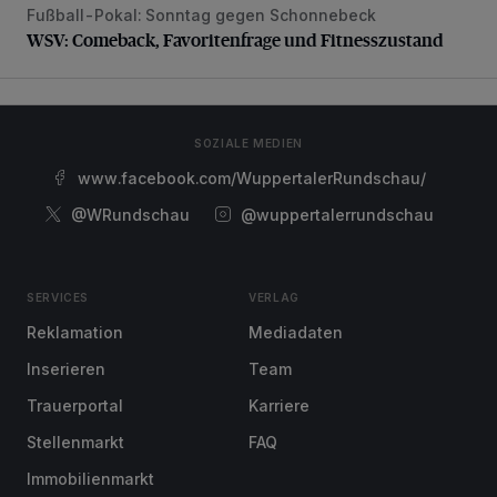
Fußball-Pokal: Sonntag gegen Schonnebeck
WSV: Comeback, Favoritenfrage und Fitnesszustand
WSV: Comeback, Favoritenfrage und Fitnesszustand
SOZIALE MEDIEN
www.facebook.com/WuppertalerRundschau/
@WRundschau
@wuppertalerrundschau
SERVICES
VERLAG
Reklamation
Mediadaten
Inserieren
Team
Trauerportal
Karriere
Stellenmarkt
FAQ
Immobilienmarkt