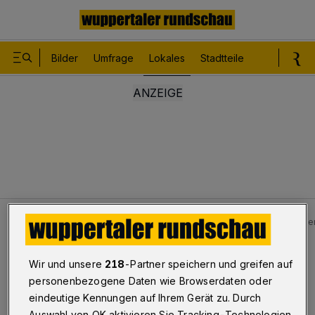
Bilder
Umfrage
Lokales
Stadtteile
Sport
Le
Lokales
Bilder: Unfall auf dem Gehweg der B7 in Wupper
Bilderstrecke
Wir und unsere
218
-Partner speichern und greifen auf
Unfall auf dem Gehweg
personenbezogene Daten wie Browserdaten oder
eindeutige Kennungen auf Ihrem Gerät zu. Durch
1/10
Auswahl von OK aktivieren Sie Tracking-Technologien