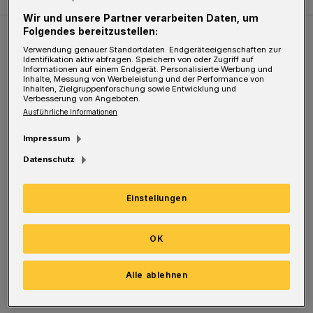
Wir und unsere Partner verarbeiten Daten, um
Folgendes bereitzustellen:
Weitere Bilderstrecken
Verwendung genauer Standortdaten. Endgeräteeigenschaften zur
Identifikation aktiv abfragen. Speichern von oder Zugriff auf
Informationen auf einem Endgerät. Personalisierte Werbung und
Inhalte, Messung von Werbeleistung und der Performance von
Sommer in der Elberfelder City
Inhalten, Zielgruppenforschung sowie Entwicklung und
Verbesserung von Angeboten.
Ausführliche Informationen
Impressum
Datenschutz
Einstellungen
OK
Bilderstrecke
Alle ablehnen
Sommer in der Elberfelder City