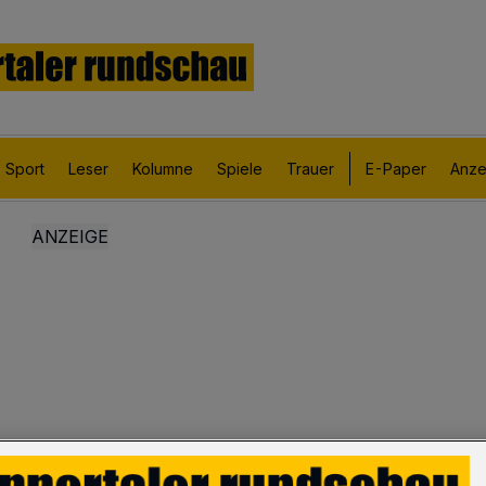
Sport
Leser
Kolumne
Spiele
Trauer
E-Paper
Anze