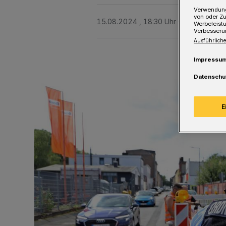
Verwendung
von oder Zu
15.08.2024 , 18:30 Uhr
Eine Minute 
Werbeleist
Verbesseru
Ausführliche
Impressu
Datenschu
E