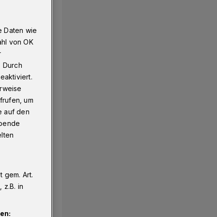
e Daten wie
ahl von OK
r
. Durch
aktiviert.
erweise
frufen, um
e auf den
ebende
elten
 gem. Art.
z.B. in
en: