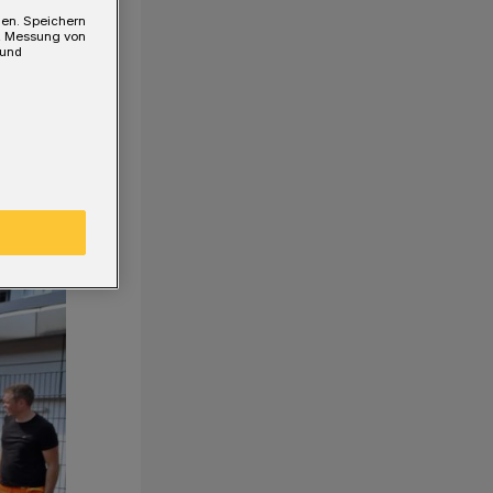
gen. Speichern
e, Messung von
 und