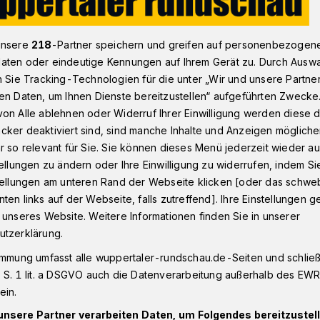
unsere
218
-Partner speichern und greifen auf personenbezogen
Gehweg vor maroder Mauer in Wittensteinstraße abgesperrt
aten oder eindeutige Kennungen auf Ihrem Gerät zu. Durch Ausw
n Sie Tracking-Technologien für die unter „Wir und unsere Partne
en Daten, um Ihnen Dienste bereitzustellen“ aufgeführten Zwecke
on Alle ablehnen oder Widerruf Ihrer Einwilligung werden diese de
cker deaktiviert sind, sind manche Inhalte und Anzeigen möglich
maroder Mauer
r so relevant für Sie. Sie können dieses Menü jederzeit wieder au
tellungen zu ändern oder Ihre Einwilligung zu widerrufen, indem Si
stellungen am unteren Rand der Webseite klicken [oder das schw
ten links auf der Webseite, falls zutreffend]. Ihre Einstellungen g
 unseres Website. Weitere Informationen finden Sie in unserer
utzerklärung.
tenstraße droht eine Mauer an einem
ich ist deshalb seit Donnerstag (15.
immung umfasst alle wuppertaler-rundschau.de-Seiten und schließt
 S. 1 lit. a DSGVO auch die Datenverarbeitung außerhalb des EWR, 
ein.
unsere Partner verarbeiten Daten, um Folgendes bereitzustell