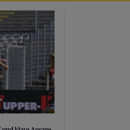
sage
 und klare Ansage