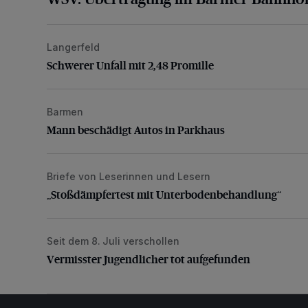
Langerfeld
Schwerer Unfall mit 2,48 Promille
Schwerer Unfall mit 2,48 Promille
Barmen
Mann beschädigt Autos in Parkhaus
Mann beschädigt Autos in Parkhaus
Briefe von Leserinnen und Lesern
„Stoßdämpfertest mit Unterbodenbehandlung“
„Stoßdämpfertest mit Unterbodenbehandlung“
Seit dem 8. Juli verschollen
Vermisster Jugendlicher tot aufgefunden
Vermisster Jugendlicher tot aufgefunden