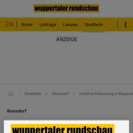
Bilder
Umfrage
Lokales
Stadtteile
Sport
Le
Stadtteile
Ronsdorf
Unfall auf Kreuzung in Wuppert
Ronsdorf
Unfall auf Kreuzung nach