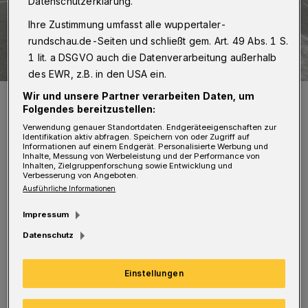
Datenschutzerklärung.
Ihre Zustimmung umfasst alle wuppertaler-
rundschau.de-Seiten und schließt gem. Art. 49 Abs. 1 S.
1 lit. a DSGVO auch die Datenverarbeitung außerhalb
des EWR, z.B. in den USA ein.
Beide Wagen waren erheblich beschädigt.
Wir und unsere Partner verarbeiten Daten, um
Folgendes bereitzustellen:
Foto: Christoph Petersen
Verwendung genauer Standortdaten. Endgeräteeigenschaften zur
Identifikation aktiv abfragen. Speichern von oder Zugriff auf
Informationen auf einem Endgerät. Personalisierte Werbung und
Inhalte, Messung von Werbeleistung und der Performance von
Inhalten, Zielgruppenforschung sowie Entwicklung und
Verbesserung von Angeboten.
Ausführliche Informationen
Nach Angaben der Polizei wollte der Fahrer
Impressum
eines Audi gegen 11 Uhr aus dem
Datenschutz
Tannenbaumer Weg nach links in Richtung
Autobahn abbiegen. Gleichzeitig wollte der
Einstellungen
Fahrer eines VW, der aus Richtung Remscheid
kam, von der Barmer Straße nach links in den