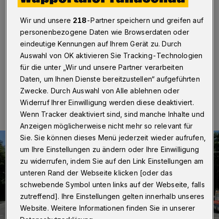
Rotlicht-Verstoß
Wir und unsere
218
-Partner speichern und greifen auf
Wuppertal
·
Bei einem Verkehrsunfall am Mittwoch
personenbezogene Daten wie Browserdaten oder
(28. August 2024) in Ronsdorf haben sich zwei
eindeutige Kennungen auf Ihrem Gerät zu. Durch
Personen Verletzungen zugezogen.
Auswahl von OK aktivieren Sie Tracking-Technologien
für die unter „Wir und unsere Partner verarbeiten
Daten, um Ihnen Dienste bereitzustellen“ aufgeführten
29.08.2024 , 00:00 Uhr
Eine Minute Lesezeit
Zwecke. Durch Auswahl von Alle ablehnen oder
Widerruf Ihrer Einwilligung werden diese deaktiviert.
Wenn Tracker deaktiviert sind, sind manche Inhalte und
Anzeigen möglicherweise nicht mehr so relevant für
Sie. Sie können dieses Menü jederzeit wieder aufrufen,
um Ihre Einstellungen zu ändern oder Ihre Einwilligung
zu widerrufen, indem Sie auf den Link Einstellungen am
unteren Rand der Webseite klicken [oder das
schwebende Symbol unten links auf der Webseite, falls
zutreffend]. Ihre Einstellungen gelten innerhalb unseres
Website. Weitere Informationen finden Sie in unserer