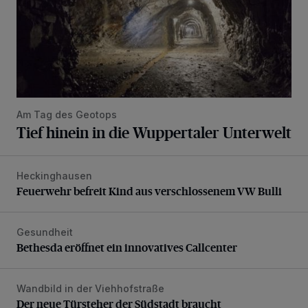
Am Tag des Geotops
Tief hinein in die Wuppertaler Unterwelt
Heckinghausen
Feuerwehr befreit Kind aus verschlossenem VW Bulli
Feuerwehr befreit Kind aus verschlossenem VW Bulli
Gesundheit
Bethesda eröffnet ein innovatives Callcenter
Bethesda eröffnet ein innovatives Callcenter
Wandbild in der Viehhofstraße
Der neue Türsteher der Südstadt braucht Unterstützung
Der neue Türsteher der Südstadt braucht