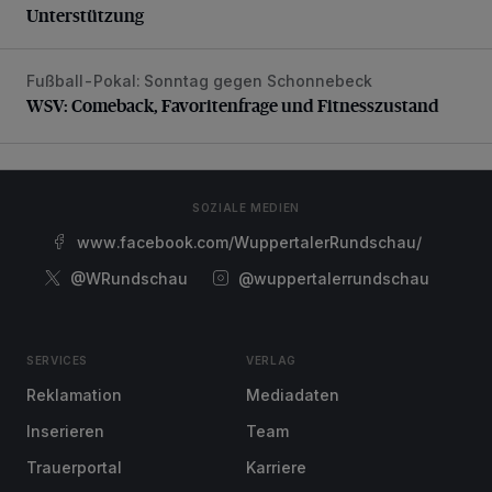
Unterstützung
Fußball-Pokal: Sonntag gegen Schonnebeck
WSV: Comeback, Favoritenfrage und Fitnesszustand
WSV: Comeback, Favoritenfrage und Fitnesszustand
SOZIALE MEDIEN
www.facebook.com/WuppertalerRundschau/
@WRundschau
@wuppertalerrundschau
SERVICES
VERLAG
Reklamation
Mediadaten
Inserieren
Team
Trauerportal
Karriere