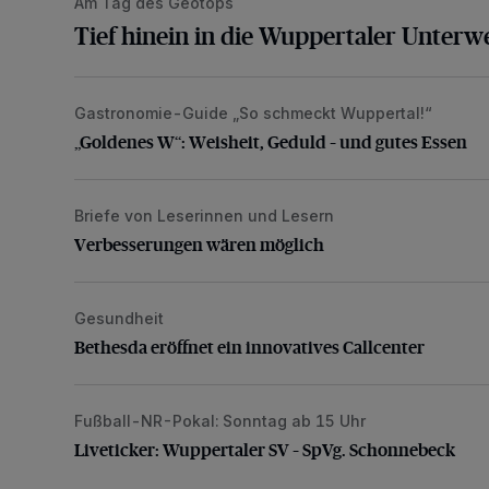
Am Tag des Geotops
Tief hinein in die Wuppertaler Unterwe
Gastronomie-Guide „So schmeckt Wuppertal!“
„Goldenes W“: Weisheit, Geduld – und gutes Essen
„Goldenes W“: Weisheit, Geduld – und gutes Essen
Briefe von Leserinnen und Lesern
Verbesserungen wären möglich
Verbesserungen wären möglich
Gesundheit
Bethesda eröffnet ein innovatives Callcenter
Bethesda eröffnet ein innovatives Callcenter
Fußball-NR-Pokal: Sonntag ab 15 Uhr
Liveticker: Wuppertaler SV – SpVg. Schonnebeck
Liveticker: Wuppertaler SV – SpVg. Schonnebeck