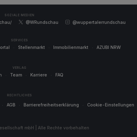
SOZIALE MEDIEN
chau/
@WRundschau
@wuppertalerrundschau
SERVICES
ortal
Stellenmarkt
Immobilienmarkt
AZUBI NRW
VERLAG
n
Team
Karriere
FAQ
RECHTLICHES
AGB
Barrierefreiheitserklärung
Cookie-Einstellungen
sellschaft mbH | Alle Rechte vorbehalten