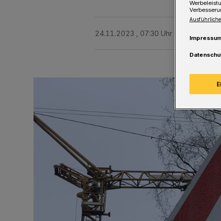
Werbeleist
Verbesseru
Ausführliche
24.11.2023 , 07:30 Uhr
Eine Minute 
Impressu
Datenschu
E