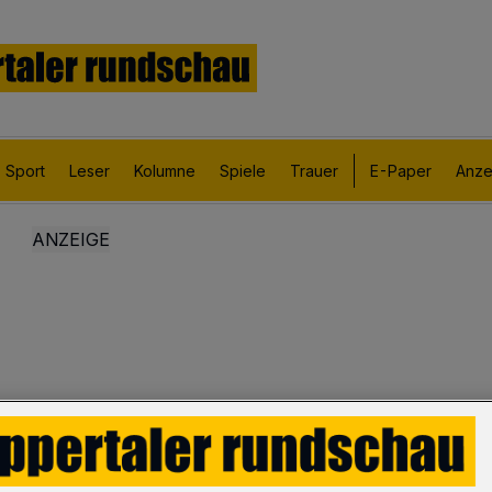
Sport
Leser
Kolumne
Spiele
Trauer
E-Paper
Anze