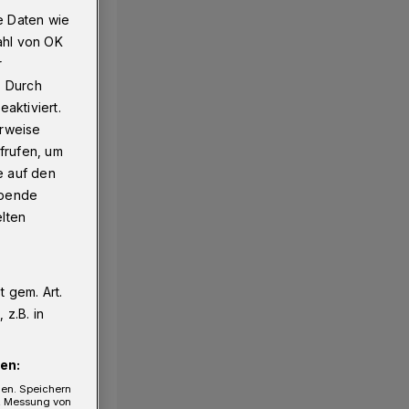
e Daten wie
ahl von OK
r
n entfallen​
. Durch
aktiviert.
erweise
frufen, um
e auf den
ebende
elten
 gem. Art.
z.B. in
en:
gen. Speichern
e, Messung von