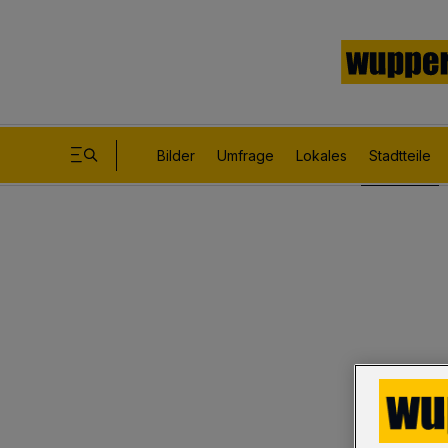
Bilder
Umfrage
Lokales
Stadtteile