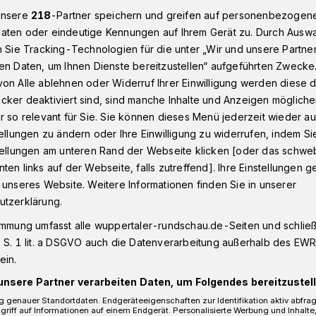
unsere
218
-Partner speichern und greifen auf personenbezogen
aten oder eindeutige Kennungen auf Ihrem Gerät zu. Durch Ausw
n Sie Tracking-Technologien für die unter „Wir und unsere Partne
n - Oberbarmen
Wuppertaler Konradswüste: Zwei Bushaltestelle
en Daten, um Ihnen Dienste bereitzustellen“ aufgeführten Zwecke
on Alle ablehnen oder Widerruf Ihrer Einwilligung werden diese de
cker deaktiviert sind, sind manche Inhalte und Anzeigen möglich
r so relevant für Sie. Sie können dieses Menü jederzeit wieder au
tellungen zu ändern oder Ihre Einwilligung zu widerrufen, indem Si
e: Zwei
stellungen am unteren Rand der Webseite klicken [oder das schw
ten links auf der Webseite, falls zutreffend]. Ihre Einstellungen g
len entfallen
 unseres Website. Weitere Informationen finden Sie in unserer
utzerklärung.
immung umfasst alle wuppertaler-rundschau.de-Seiten und schließt
radswüste 28 rückt am Mittwoch und
 S. 1 lit. a DSGVO auch die Datenverarbeitung außerhalb des EWR, 
ber 2023) ein Mobilkran zum Aufbau
ein.
 Der Verkehr kann trotz verengter
unsere Partner verarbeiten Daten, um Folgendes bereitzustell
nienbusse reicht der Platz nicht.
 genauer Standortdaten. Endgeräteeigenschaften zur Identifikation aktiv abfra
griff auf Informationen auf einem Endgerät. Personalisierte Werbung und Inhalt