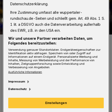
Datenschutzerklärung.
Ihre Zustimmung umfasst alle wuppertaler-
rundschau.de-Seiten und schließt gem. Art. 49 Abs. 1 S.
1 lit. a DSGVO auch die Datenverarbeitung außerhalb
des EWR, z.B. in den USA ein.
Wir und unsere Partner verarbeiten Daten, um
Es wird interessant rund um das Feuer.
Folgendes bereitzustellen:
Foto: Max Höllwarth
Verwendung genauer Standortdaten. Endgeräteeigenschaften zur
Identifikation aktiv abfragen. Speichern von oder Zugriff auf
Informationen auf einem Endgerät. Personalisierte Werbung und
Inhalte, Messung von Werbeleistung und der Performance von
Inhalten, Zielgruppenforschung sowie Entwicklung und
Verbesserung von Angeboten.
A
Ausführliche Informationen
CHTUNG: Die
Veranstaltung
ist wegen
Impressum
des Wettervorhersage mit Sturm und
Datenschutz
Regen abgesagt.
Einstellungen
Sie bietet Theater, Livesender und Speakers