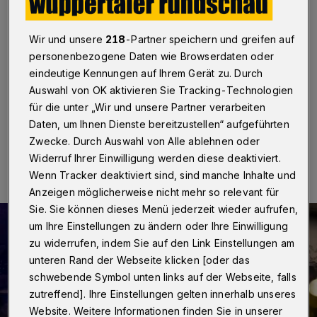
Erzählungen aus dem Osten
Wuppertal
·
Die Künstlergruppe „Mobile Oase“ lädt für
Wir und unsere
218
-Partner speichern und greifen auf
Donnerstag (19. Dezember 2024) von 18 bis 19 Uhr
personenbezogene Daten wie Browserdaten oder
auf den Peter-Hansen-Platz vor der Färberei in
eindeutige Kennungen auf Ihrem Gerät zu. Durch
Oberbarmen zu einer „Glücklichen Stunde“ ein.
Auswahl von OK aktivieren Sie Tracking-Technologien
für die unter „Wir und unsere Partner verarbeiten
Daten, um Ihnen Dienste bereitzustellen“ aufgeführten
17.12.2024 , 10:00 Uhr
Eine Minute Lesezeit
Zwecke. Durch Auswahl von Alle ablehnen oder
Widerruf Ihrer Einwilligung werden diese deaktiviert.
Wenn Tracker deaktiviert sind, sind manche Inhalte und
Anzeigen möglicherweise nicht mehr so relevant für
Sie. Sie können dieses Menü jederzeit wieder aufrufen,
um Ihre Einstellungen zu ändern oder Ihre Einwilligung
zu widerrufen, indem Sie auf den Link Einstellungen am
unteren Rand der Webseite klicken [oder das
schwebende Symbol unten links auf der Webseite, falls
zutreffend]. Ihre Einstellungen gelten innerhalb unseres
Website. Weitere Informationen finden Sie in unserer