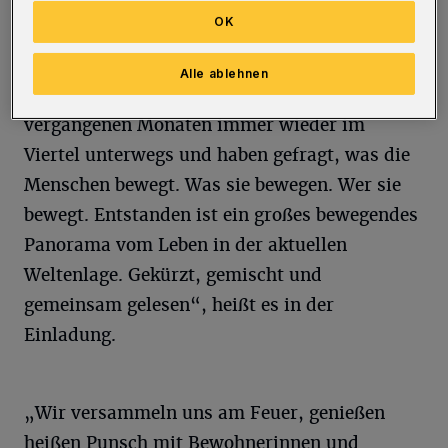
Corner. Sie handelt von Träumen, Wünschen,
OK
Ängsten, von Zukunftsfragen und vom
alltäglichen Überleben in Oberbarmen. „Der
Alle ablehnen
Stadtschreiber und sein Team waren in den
vergangenen Monaten immer wieder im
Viertel unterwegs und haben gefragt, was die
Menschen bewegt. Was sie bewegen. Wer sie
bewegt. Entstanden ist ein großes bewegendes
Panorama vom Leben in der aktuellen
Weltenlage. Gekürzt, gemischt und
gemeinsam gelesen“, heißt es in der
Einladung.
„Wir versammeln uns am Feuer, genießen
heißen Punsch mit Bewohnerinnen und