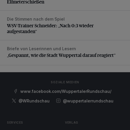
Elfmeterschießen
Die Stimmen nach dem Spiel
WSV-Trainer Schneider: „Nach 0:3 wieder aufgestanden“
WSV-Trainer Schneider: „Nach 0:3 wieder
aufgestanden“
Briefe von Leserinnen und Lesern
„Gespannt, wie die Stadt Wuppertal darauf reagiert“
„Gespannt, wie die Stadt Wuppertal darauf reagiert“
SOZIALE MEDIEN
www.facebook.com/WuppertalerRundschau/
@WRundschau
@wuppertalerrundschau
SERVICES
VERLAG