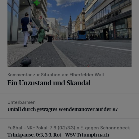
Kommentar zur Situation am Elberfelder Wall
Ein Unzustand und Skandal
Unterbarmen
Unfall durch gewagtes Wendemanöver auf der B7
Unfall durch gewagtes Wendemanöver auf der B7
Fußball-NR-Pokal: 7:6 (0:2/3:3) n.E. gegen Schonnebeck
Trinkpause, 0:3, 3:3, Rot – WSV-Triumph nach Elfmetersc
Trinkpause, 0:3, 3:3, Rot – WSV-Triumph nach