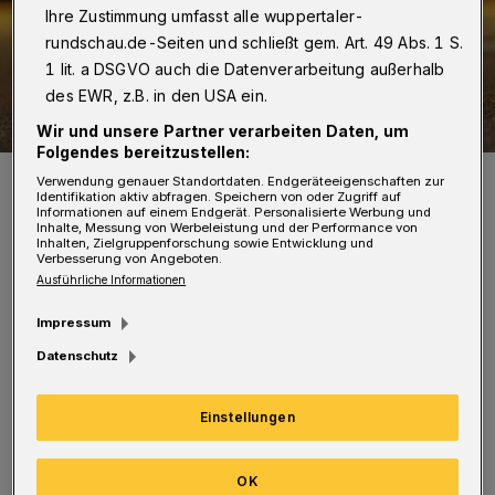
Ihre Zustimmung umfasst alle wuppertaler-
rundschau.de-Seiten und schließt gem. Art. 49 Abs. 1 S.
1 lit. a DSGVO auch die Datenverarbeitung außerhalb
des EWR, z.B. in den USA ein.
Wir und unsere Partner verarbeiten Daten, um
Folgendes bereitzustellen:
Symbolbild.
Verwendung genauer Standortdaten. Endgeräteeigenschaften zur
Identifikation aktiv abfragen. Speichern von oder Zugriff auf
Foto: Christoph Petersen
Informationen auf einem Endgerät. Personalisierte Werbung und
Inhalte, Messung von Werbeleistung und der Performance von
Inhalten, Zielgruppenforschung sowie Entwicklung und
Verbesserung von Angeboten.
Ausführliche Informationen
D
Impressum
er 32-jährige Remscheider war mit
Datenschutz
seinem Audi Q7 auf der Morianstraße in
Richtung Döppersberg unterwegs, als der
Einstellungen
Wagen auf der Kreuzung mit einem Toyota
Avensis eines 24-Jährigen zusammenstieß,
OK