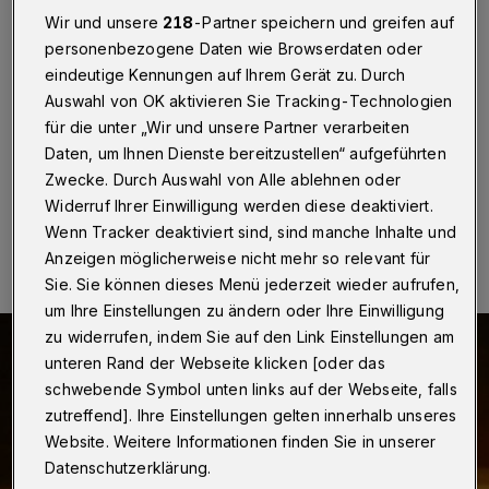
in Elberfelder City
Wir und unsere
218
-Partner speichern und greifen auf
personenbezogene Daten wie Browserdaten oder
Wuppertal
·
Ein Audi-Fahrer hat sich am Sonntag (19.
eindeutige Kennungen auf Ihrem Gerät zu. Durch
Januar 2024) gegen 1:40 Uhr bei einem Verkehrsunfall
auf der Kreuzung Hofkamp / Morianstraße schwere
Auswahl von OK aktivieren Sie Tracking-Technologien
Verletzungen zugezogen.
für die unter „Wir und unsere Partner verarbeiten
Daten, um Ihnen Dienste bereitzustellen“ aufgeführten
Zwecke. Durch Auswahl von Alle ablehnen oder
Widerruf Ihrer Einwilligung werden diese deaktiviert.
20.01.2025 , 12:09 Uhr
Eine Minute Lesezeit
Wenn Tracker deaktiviert sind, sind manche Inhalte und
Anzeigen möglicherweise nicht mehr so relevant für
Sie. Sie können dieses Menü jederzeit wieder aufrufen,
um Ihre Einstellungen zu ändern oder Ihre Einwilligung
zu widerrufen, indem Sie auf den Link Einstellungen am
unteren Rand der Webseite klicken [oder das
schwebende Symbol unten links auf der Webseite, falls
zutreffend]. Ihre Einstellungen gelten innerhalb unseres
Website. Weitere Informationen finden Sie in unserer
Datenschutzerklärung.