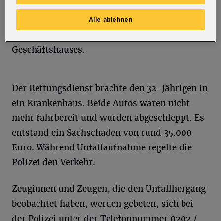
der in Richtung Neumarktstraße wollte. Als
Folge der Karambolage prallte der Toyota
Alle ablehnen
gegen ein Straßenschild und die Fassade eines
Geschäftshauses.
Der Rettungsdienst brachte den 32-Jährigen in
ein Krankenhaus. Beide Autos waren nicht
mehr fahrbereit und wurden abgeschleppt. Es
entstand ein Sachschaden von rund 35.000
Euro. Während Unfallaufnahme regelte die
Polizei den Verkehr.
Zeuginnen und Zeugen, die den Unfallhergang
beobachtet haben, werden gebeten, sich bei
der Polizei unter der Telefonnummer 0202 /