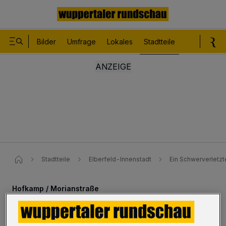
Bilder
Umfrage
Lokales
Stadtteile
Sport
Le
Stadtteile
Elberfeld-Innenstadt
Ein Schwerverletzte
Hofkamp / Morianstraße
Ein Schwerverletzter bei Unfall