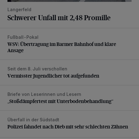
Langerfeld
Schwerer Unfall mit 2,48 Promille
Fußball-Pokal
WSV: Übertragung im Barmer Bahnhof und klare Ansage
WSV: Übertragung im Barmer Bahnhof und klare
Ansage
Seit dem 8. Juli verschollen
Vermisster Jugendlicher tot aufgefunden
Vermisster Jugendlicher tot aufgefunden
Briefe von Leserinnen und Lesern
„Stoßdämpfertest mit Unterbodenbehandlung“
„Stoßdämpfertest mit Unterbodenbehandlung“
Überfall in der Südstadt
Polizei fahndet nach Dieb mit sehr schlechten Zähnen
Polizei fahndet nach Dieb mit sehr schlechten Zähnen