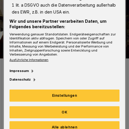
1 lit. a DSGVO auch die Datenverarbeitung außerhalb
des EWR, z.B. in den USA ein.
Wir und unsere Partner verarbeiten Daten, um
Folgendes bereitzustellen:
Verwendung genauer Standortdaten. Endgeräteeigenschaften zur
Identifikation aktiv abfragen. Speichern von oder Zugriff auf
Informationen auf einem Endgerät. Personalisierte Werbung und
Inhalte, Messung von Werbeleistung und der Performance von
Inhalten, Zielgruppenforschung sowie Entwicklung und
Verbesserung von Angeboten.
Ausführliche Informationen
Zeug ist eine der vielen Figuren des Stelzentheaters Silberregen.
Foto: Stelzentheater Silberregen
Impressum
Datenschutz
Einstellungen
Am Donnerstag sind die Stelzenläuferinnen
OK
und -läufer von 16:30 bis 18:30 Uhr erstmals
von Poststraße bis Wall und in den
Alle ablehnen