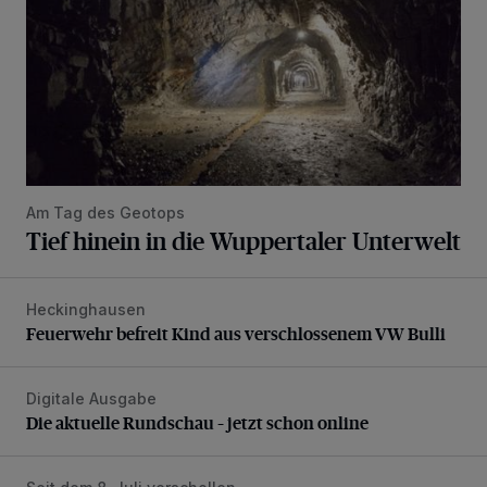
Am Tag des Geotops
Tief hinein in die Wuppertaler Unterwelt
Heckinghausen
Feuerwehr befreit Kind aus verschlossenem VW Bulli
Feuerwehr befreit Kind aus verschlossenem VW Bulli
Digitale Ausgabe
Die aktuelle Rundschau – jetzt schon online
Die aktuelle Rundschau – jetzt schon online