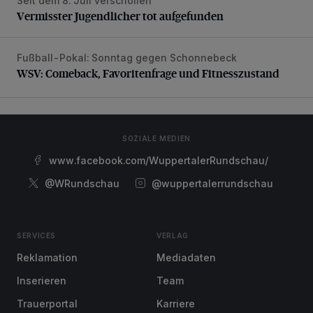
Seit dem 8. Juli verschollen
Vermisster Jugendlicher tot aufgefunden
Vermisster Jugendlicher tot aufgefunden
Fußball-Pokal: Sonntag gegen Schonnebeck
WSV: Comeback, Favoritenfrage und Fitnesszustand
WSV: Comeback, Favoritenfrage und Fitnesszustand
SOZIALE MEDIEN
www.facebook.com/WuppertalerRundschau/
@WRundschau
@wuppertalerrundschau
SERVICES
VERLAG
Reklamation
Mediadaten
Inserieren
Team
Trauerportal
Karriere