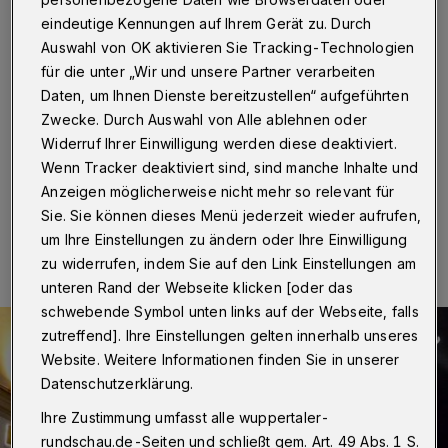
der Elberfelder City
eindeutige Kennungen auf Ihrem Gerät zu. Durch
Auswahl von OK aktivieren Sie Tracking-Technologien
Wuppertal
·
Das Stelzentheater Silberregen tritt am
für die unter „Wir und unsere Partner verarbeiten
Donnerstag (12. Dezember 2024) zum inzwischen
dritten Mal in der Elberfelder City auf. Die Walking Acts
Daten, um Ihnen Dienste bereitzustellen“ aufgeführten
wollen erneut die Besucherinnen und Besucher
Zwecke. Durch Auswahl von Alle ablehnen oder
verzaubern.
Widerruf Ihrer Einwilligung werden diese deaktiviert.
Wenn Tracker deaktiviert sind, sind manche Inhalte und
Anzeigen möglicherweise nicht mehr so relevant für
Sie. Sie können dieses Menü jederzeit wieder aufrufen,
12.12.2024 , 07:30 Uhr
Eine Minute Lesezeit
um Ihre Einstellungen zu ändern oder Ihre Einwilligung
zu widerrufen, indem Sie auf den Link Einstellungen am
unteren Rand der Webseite klicken [oder das
schwebende Symbol unten links auf der Webseite, falls
zutreffend]. Ihre Einstellungen gelten innerhalb unseres
Website. Weitere Informationen finden Sie in unserer
Datenschutzerklärung.
Ihre Zustimmung umfasst alle wuppertaler-
rundschau.de-Seiten und schließt gem. Art. 49 Abs. 1 S.