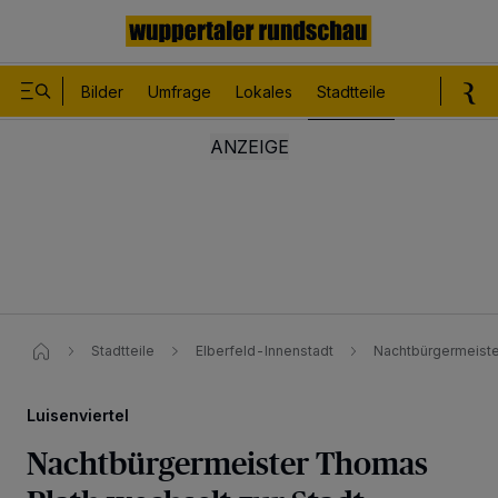
Bilder
Umfrage
Lokales
Stadtteile
Sport
Le
Stadtteile
Elberfeld-Innenstadt
Nachtbürgermeiste
Luisenviertel
Nachtbürgermeister Thomas