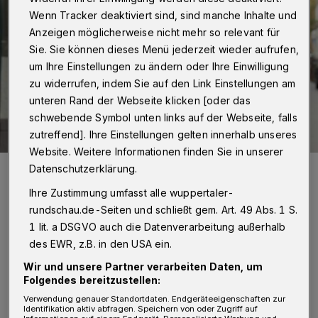
Wenn Tracker deaktiviert sind, sind manche Inhalte und
Anzeigen möglicherweise nicht mehr so relevant für
Sie. Sie können dieses Menü jederzeit wieder aufrufen,
um Ihre Einstellungen zu ändern oder Ihre Einwilligung
zu widerrufen, indem Sie auf den Link Einstellungen am
unteren Rand der Webseite klicken [oder das
schwebende Symbol unten links auf der Webseite, falls
zutreffend]. Ihre Einstellungen gelten innerhalb unseres
Website. Weitere Informationen finden Sie in unserer
Thomas Plath.
Datenschutzerklärung.
Foto: Wuppertaler Rundschau/Simone Bahmann
Ihre Zustimmung umfasst alle wuppertaler-
rundschau.de-Seiten und schließt gem. Art. 49 Abs. 1 S.
1 lit. a DSGVO auch die Datenverarbeitung außerhalb
des EWR, z.B. in den USA ein.
Wir und unsere Partner verarbeiten Daten, um
„Wir wollen mit diesem Schritt die gute und
Folgendes bereitzustellen:
erfolgreiche Arbeit von Thomas Plath
Verwendung genauer Standortdaten. Endgeräteeigenschaften zur
Identifikation aktiv abfragen. Speichern von oder Zugriff auf
verstetigen und ihn dauerhaft und nachhaltig