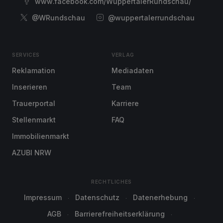
www.facebook.com/WuppertalerRundschau/
@WRundschau
@wuppertalerrundschau
SERVICES
VERLAG
Reklamation
Mediadaten
Inserieren
Team
Trauerportal
Karriere
Stellenmarkt
FAQ
Immobilienmarkt
AZUBI NRW
RECHTLICHES
Impressum
Datenschutz
Datenerhebung
AGB
Barrierefreiheitserklärung