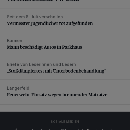
Seit dem 8. Juli verschollen
Vermisster Jugendlicher tot aufgefunden
Vermisster Jugendlicher tot aufgefunden
Barmen
Mann beschädigt Autos in Parkhaus
Mann beschädigt Autos in Parkhaus
Briefe von Leserinnen und Lesern
„Stoßdämpfertest mit Unterbodenbehandlung“
„Stoßdämpfertest mit Unterbodenbehandlung“
Langerfeld
Feuerwehr-Einsatz wegen brennender Matratze
Feuerwehr-Einsatz wegen brennender Matratze
SOZIALE MEDIEN