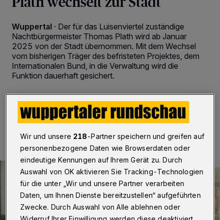
Plath wechselt zur Stadt
Wuppertal
·
Der für das Luisenviertel zuständige
Nachtbürgermeister Thomas Plath wird ab Januar
2025 von der Stadt übernommen. Mit dem Wechsel
vom bisherigen Träger des befristeten Projektes, dem
Internationalen Bund, in die Verwaltung wird die
Funktion dauerhaft gesichert.
02.12.2024 , 12:29 Uhr
2 Minuten Lesezeit
Wir und unsere
218
-Partner speichern und greifen auf
personenbezogene Daten wie Browserdaten oder
eindeutige Kennungen auf Ihrem Gerät zu. Durch
Auswahl von OK aktivieren Sie Tracking-Technologien
für die unter „Wir und unsere Partner verarbeiten
Daten, um Ihnen Dienste bereitzustellen“ aufgeführten
Zwecke. Durch Auswahl von Alle ablehnen oder
Widerruf Ihrer Einwilligung werden diese deaktiviert.