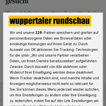
gesucht
Wuppertal
·
Das Innenstadtbüro „BarmenUrban“ ruft
interessierte Bürgerinnen und Bürger aus Barmen auf,
sich für den Innenstadtbeirat zu bewerben. Das
Gremium hat die Aufgabe, über Förderanträge an den
Verfügungsfonds ISEK-Barmen Innenstadt zu
Wir und unsere
218
-Partner speichern und greifen auf
diskutieren, Empfehlungen auszusprechen und über die
personenbezogene Daten wie Browserdaten oder
Vergabe der Gelder zu entscheiden.
eindeutige Kennungen auf Ihrem Gerät zu. Durch
Auswahl von OK aktivieren Sie Tracking-Technologien
für die unter „Wir und unsere Partner verarbeiten
Daten, um Ihnen Dienste bereitzustellen“ aufgeführten
13.03.2021 , 12:00 Uhr
Eine Minute Lesezeit
Zwecke. Durch Auswahl von Alle ablehnen oder
Widerruf Ihrer Einwilligung werden diese deaktiviert.
Wenn Tracker deaktiviert sind, sind manche Inhalte und
Anzeigen möglicherweise nicht mehr so relevant für
Sie. Sie können dieses Menü jederzeit wieder aufrufen,
um Ihre Einstellungen zu ändern oder Ihre Einwilligung
zu widerrufen, indem Sie auf den Link Einstellungen am