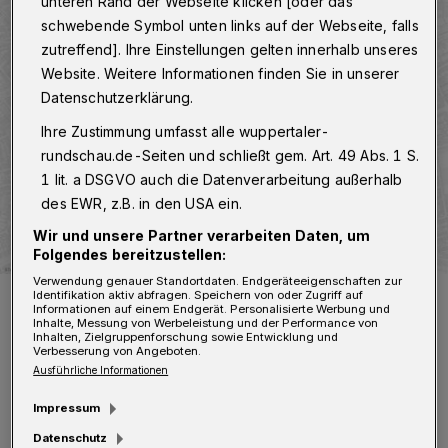
unteren Rand der Webseite klicken [oder das
schwebende Symbol unten links auf der Webseite, falls
zutreffend]. Ihre Einstellungen gelten innerhalb unseres
Website. Weitere Informationen finden Sie in unserer
Datenschutzerklärung.
Ihre Zustimmung umfasst alle wuppertaler-
rundschau.de-Seiten und schließt gem. Art. 49 Abs. 1 S.
1 lit. a DSGVO auch die Datenverarbeitung außerhalb
des EWR, z.B. in den USA ein.
Wir und unsere Partner verarbeiten Daten, um
Folgendes bereitzustellen:
Verwendung genauer Standortdaten. Endgeräteeigenschaften zur
Aus diesem Bereich können sich Interessierte melden.
Identifikation aktiv abfragen. Speichern von oder Zugriff auf
Informationen auf einem Endgerät. Personalisierte Werbung und
Foto: Stadt Wuppertal
Inhalte, Messung von Werbeleistung und der Performance von
Inhalten, Zielgruppenforschung sowie Entwicklung und
Verbesserung von Angeboten.
Ausführliche Informationen
Impressum
Datenschutz
us dem Fonds können Projekte von