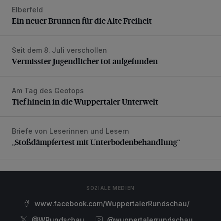
Elberfeld
Ein neuer Brunnen für die Alte Freiheit
Ein neuer Brunnen für die Alte Freiheit
Seit dem 8. Juli verschollen
Vermisster Jugendlicher tot aufgefunden
Vermisster Jugendlicher tot aufgefunden
Am Tag des Geotops
Tief hinein in die Wuppertaler Unterwelt
Tief hinein in die Wuppertaler Unterwelt
Briefe von Leserinnen und Lesern
„Stoßdämpfertest mit Unterbodenbehandlung“
„Stoßdämpfertest mit Unterbodenbehandlung“
SOZIALE MEDIEN
www.facebook.com/WuppertalerRundschau/
@WRundschau
@wuppertalerrundschau