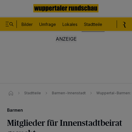
Bilder
Umfrage
Lokales
Stadtteile
Sport
Le
Stadtteile
Barmen-Innenstadt
Wuppertal-Barmen: M
Barmen
Mitglieder für Innenstadtbeirat