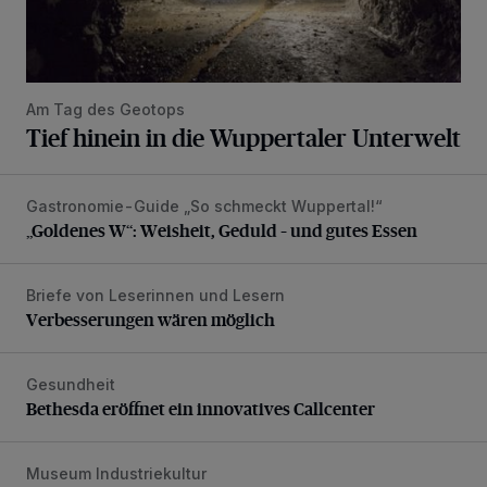
Am Tag des Geotops
Tief hinein in die Wuppertaler Unterwelt
Gastronomie-Guide „So schmeckt Wuppertal!“
„Goldenes W“: Weisheit, Geduld – und gutes Essen
„Goldenes W“: Weisheit, Geduld – und gutes Essen
Briefe von Leserinnen und Lesern
Verbesserungen wären möglich
Verbesserungen wären möglich
Gesundheit
Bethesda eröffnet ein innovatives Callcenter
Bethesda eröffnet ein innovatives Callcenter
Museum Industriekultur
„Café MI“ – neu beim Engels-Haus