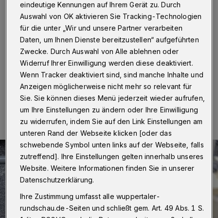
saniert
eindeutige Kennungen auf Ihrem Gerät zu. Durch
Auswahl von OK aktivieren Sie Tracking-Technologien
Wuppertal
·
In der Straße Ossenbeck in Elberfeld
für die unter „Wir und unsere Partner verarbeiten
beginnen am Dienstag (22. August 2023) Bauarbeiten.
Daten, um Ihnen Dienste bereitzustellen“ aufgeführten
Betroffen ist der Bereich ab Hausnummer 14 bis zur
Zwecke. Durch Auswahl von Alle ablehnen oder
Straße In den Stöcken.
Widerruf Ihrer Einwilligung werden diese deaktiviert.
Wenn Tracker deaktiviert sind, sind manche Inhalte und
Anzeigen möglicherweise nicht mehr so relevant für
16.08.2023 , 18:00 Uhr
Eine Minute Lesezeit
Sie. Sie können dieses Menü jederzeit wieder aufrufen,
um Ihre Einstellungen zu ändern oder Ihre Einwilligung
zu widerrufen, indem Sie auf den Link Einstellungen am
unteren Rand der Webseite klicken [oder das
schwebende Symbol unten links auf der Webseite, falls
zutreffend]. Ihre Einstellungen gelten innerhalb unseres
Website. Weitere Informationen finden Sie in unserer
Datenschutzerklärung.
Ihre Zustimmung umfasst alle wuppertaler-
rundschau.de-Seiten und schließt gem. Art. 49 Abs. 1 S.