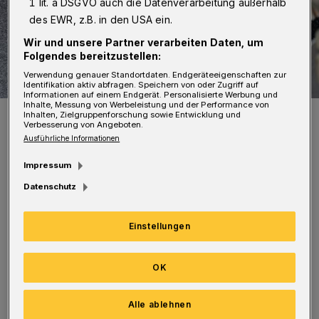
1 lit. a DSGVO auch die Datenverarbeitung außerhalb
des EWR, z.B. in den USA ein.
Wir und unsere Partner verarbeiten Daten, um
Folgendes bereitzustellen:
Verwendung genauer Standortdaten. Endgeräteeigenschaften zur
Identifikation aktiv abfragen. Speichern von oder Zugriff auf
Informationen auf einem Endgerät. Personalisierte Werbung und
Inhalte, Messung von Werbeleistung und der Performance von
Es gibt „frischen“ Asphalt.
Inhalten, Zielgruppenforschung sowie Entwicklung und
Verbesserung von Angeboten.
Foto: Christoph Petersen
Ausführliche Informationen
Impressum
Datenschutz
Dort wird der Fahrbahnbelag zunächst rund
Einstellungen
vier Zentimeter tief abgefräst. Vom 23. bis zum
25. August muss die Straße für den
OK
Asphalteinbau tagsüber von 7 bis 18 Uhr
gesperrt werden.
Alle ablehnen