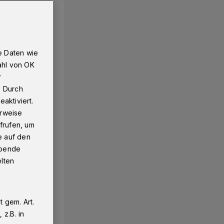
e Daten wie
ahl von OK
r
. Durch
aktiviert.
erweise
frufen, um
e auf den
ebende
elten
 gem. Art.
z.B. in