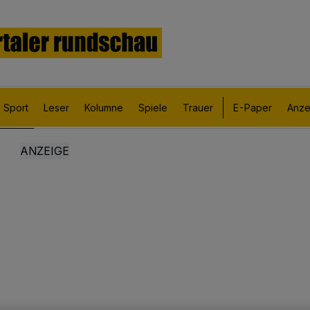
Sport
Leser
Kolumne
Spiele
Trauer
E-Paper
Anze