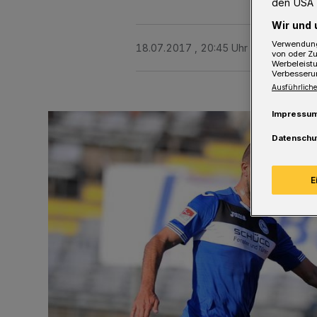
den USA 
Wir und 
Verwendung
18.07.2017 , 20:45 Uhr
2 Minuten Le
von oder Zu
Werbeleist
Verbesseru
Ausführliche
Impressu
Datenschu
E