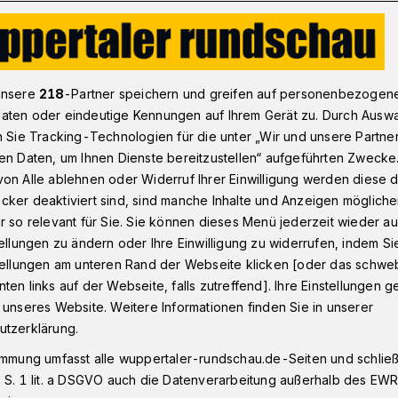
V: Arminia-Profis waren zu stark
unsere
218
-Partner speichern und greifen auf personenbezogen
aten oder eindeutige Kennungen auf Ihrem Gerät zu. Durch Ausw
n Sie Tracking-Technologien für die unter „Wir und unsere Partne
gegen Zweitligist Bielefeld
en Daten, um Ihnen Dienste bereitzustellen“ aufgeführten Zwecke
-Profis waren zu
on Alle ablehnen oder Widerruf Ihrer Einwilligung werden diese de
cker deaktiviert sind, sind manche Inhalte und Anzeigen möglich
r so relevant für Sie. Sie können dieses Menü jederzeit wieder au
tellungen zu ändern oder Ihre Einwilligung zu widerrufen, indem Si
stellungen am unteren Rand der Webseite klicken [oder das schw
ten links auf der Webseite, falls zutreffend]. Ihre Einstellungen g
ionalligist Wuppertaler SV hat das
 unseres Website. Weitere Informationen finden Sie in unserer
en. Das Team von Trainer Stefan
utzerklärung.
Zweitligisten Arminia Bielefeld vor 902
immung umfasst alle wuppertaler-rundschau.de-Seiten und schließt
o mit 0:1 (0:0).
 S. 1 lit. a DSGVO auch die Datenverarbeitung außerhalb des EWR, 