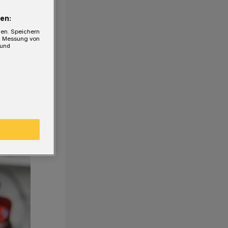
en:
gen. Speichern
e, Messung von
 und