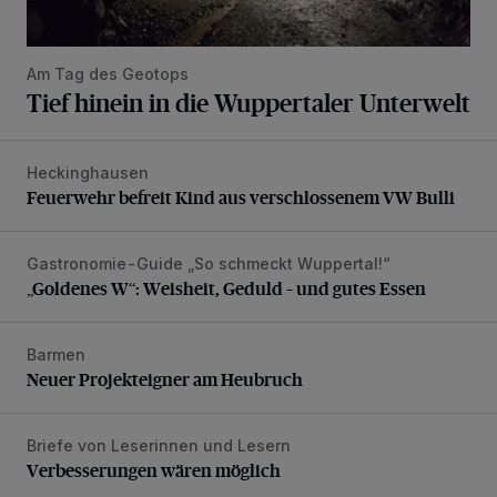
Am Tag des Geotops
Tief hinein in die Wuppertaler Unterwelt
Heckinghausen
Feuerwehr befreit Kind aus verschlossenem VW Bulli
Feuerwehr befreit Kind aus verschlossenem VW Bulli
Gastronomie-Guide „So schmeckt Wuppertal!“
„Goldenes W“: Weisheit, Geduld – und gutes Essen
„Goldenes W“: Weisheit, Geduld – und gutes Essen
Barmen
Neuer Projekteigner am Heubruch
Neuer Projekteigner am Heubruch
Briefe von Leserinnen und Lesern
Verbesserungen wären möglich
Verbesserungen wären möglich