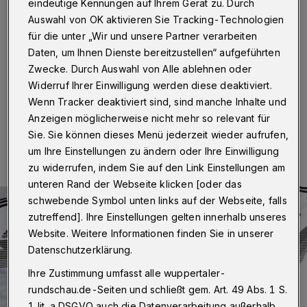
eindeutige Kennungen auf Ihrem Gerät zu. Durch
Wuppertal
·
Nur noch gut eine Woche — dann beginnt
Auswahl von OK aktivieren Sie Tracking-Technologien
in Russland die Fußball-Weltmeisterschaft 2018. In
für die unter „Wir und unsere Partner verarbeiten
unserer Beilage in der Wuppertaler Rundschau am
Daten, um Ihnen Dienste bereitzustellen“ aufgeführten
Mittwoch (6. Juni 2018) stimmen wir die Fans auf das
sportliche Großereignis ein.
Zwecke. Durch Auswahl von Alle ablehnen oder
Widerruf Ihrer Einwilligung werden diese deaktiviert.
Wenn Tracker deaktiviert sind, sind manche Inhalte und
Anzeigen möglicherweise nicht mehr so relevant für
06.06.2018 , 12:00 Uhr
Eine Minute Lesezeit
Sie. Sie können dieses Menü jederzeit wieder aufrufen,
um Ihre Einstellungen zu ändern oder Ihre Einwilligung
zu widerrufen, indem Sie auf den Link Einstellungen am
unteren Rand der Webseite klicken [oder das
schwebende Symbol unten links auf der Webseite, falls
zutreffend]. Ihre Einstellungen gelten innerhalb unseres
Website. Weitere Informationen finden Sie in unserer
Datenschutzerklärung.
Ihre Zustimmung umfasst alle wuppertaler-
rundschau.de-Seiten und schließt gem. Art. 49 Abs. 1 S.
1 lit. a DSGVO auch die Datenverarbeitung außerhalb