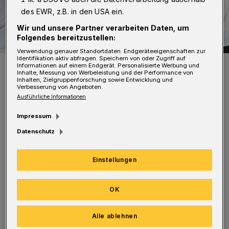
des EWR, z.B. in den USA ein.
Wir und unsere Partner verarbeiten Daten, um
Folgendes bereitzustellen:
Verwendung genauer Standortdaten. Endgeräteeigenschaften zur
Identifikation aktiv abfragen. Speichern von oder Zugriff auf
Toni Kroos, Mesut Özil und Mats Hummels.
Informationen auf einem Endgerät. Personalisierte Werbung und
Inhalte, Messung von Werbeleistung und der Performance von
Foto: adidas
Inhalten, Zielgruppenforschung sowie Entwicklung und
Verbesserung von Angeboten.
Ausführliche Informationen
Impressum
Datenschutz
Prominente Wuppertaler geben ihre Tipps ab.
Wir stellen unser WM-Orakel vor, sprechen
Einstellungen
mit dem Wuppertaler ZDF-Reporter Martin
Schneider und schauen, wie viele verschiedene
OK
Nationalitäten in der bergischen Metropole
leben. Natürlich darf auch der WM-Spielplan
Alle ablehnen