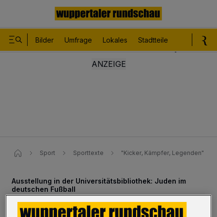
Bilder
Umfrage
Lokales
Stadtteile
Sport
Le
Sport
Sporttexte
"Kicker, Kämpfer, Legenden"
Ausstellung in der Universitätsbibliothek: Juden im
deutschen Fußball
"Kicker, Kämpfer, Legenden"