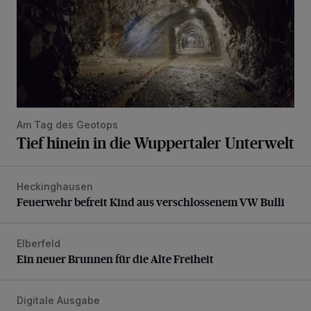
Am Tag des Geotops
Tief hinein in die Wuppertaler Unterwelt
Heckinghausen
Feuerwehr befreit Kind aus verschlossenem VW Bulli
Feuerwehr befreit Kind aus verschlossenem VW Bulli
Elberfeld
Ein neuer Brunnen für die Alte Freiheit
Ein neuer Brunnen für die Alte Freiheit
Digitale Ausgabe
Die aktuelle Rundschau – jetzt schon online