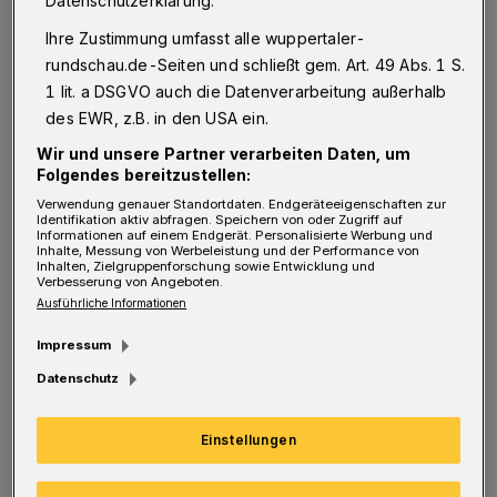
Datenschutzerklärung.
zeigt die Bedeutung von Juden im deutschen
Ihre Zustimmung umfasst alle wuppertaler-
Fußball und ist ab dem 15. Juni 2016 in der
rundschau.de-Seiten und schließt gem. Art. 49 Abs. 1 S.
Universitätsbibliothek zu sehen.
1 lit. a DSGVO auch die Datenverarbeitung außerhalb
des EWR, z.B. in den USA ein.
Am Eröffnungstag gibt Dr. Ulrike Schrader,
Wir und unsere Partner verarbeiten Daten, um
Folgendes bereitzustellen:
Leiterin der Begegnungsstätte "Alte Synagoge"
Verwendung genauer Standortdaten. Endgeräteeigenschaften zur
in Wuppertal, um 10 Uhr eine Einführung in
Identifikation aktiv abfragen. Speichern von oder Zugriff auf
Informationen auf einem Endgerät. Personalisierte Werbung und
das Thema.
Inhalte, Messung von Werbeleistung und der Performance von
Inhalten, Zielgruppenforschung sowie Entwicklung und
Verbesserung von Angeboten.
Ausführliche Informationen
Impressum
Info
Datenschutz
Die Ausstellung ist bis zum 10. Juli im
Einstellungen
Eingangsbereich der Universitätsbibliothek
(Gebäude BZ, Gaußstraße 20, 42119