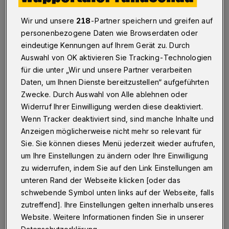
Wuppertal
·
Jüdische Fußballer, Trainer, Journalisten
Wir und unsere
218
-Partner speichern und greifen auf
und Funktionäre haben den Fußball in Deutschland
personenbezogene Daten wie Browserdaten oder
populär gemacht. Sie waren Pioniere des deutschen
eindeutige Kennungen auf Ihrem Gerät zu. Durch
Fußballs. Ab 1933 wurden ihre Karrieren von den
Auswahl von OK aktivieren Sie Tracking-Technologien
Nationalsozialisten jäh beendet und gerieten in
Vergessenheit.
für die unter „Wir und unsere Partner verarbeiten
Daten, um Ihnen Dienste bereitzustellen“ aufgeführten
Zwecke. Durch Auswahl von Alle ablehnen oder
Widerruf Ihrer Einwilligung werden diese deaktiviert.
09.06.2016 , 09:00 Uhr
Eine Minute Lesezeit
Wenn Tracker deaktiviert sind, sind manche Inhalte und
Anzeigen möglicherweise nicht mehr so relevant für
Sie. Sie können dieses Menü jederzeit wieder aufrufen,
um Ihre Einstellungen zu ändern oder Ihre Einwilligung
zu widerrufen, indem Sie auf den Link Einstellungen am
unteren Rand der Webseite klicken [oder das
schwebende Symbol unten links auf der Webseite, falls
D
zutreffend]. Ihre Einstellungen gelten innerhalb unseres
ie Wanderausstellung "Kicker, Kämpfer,
Website. Weitere Informationen finden Sie in unserer
Legenden: Juden im deutschen Fußball"