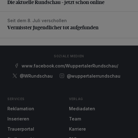
Die aktuelle Rundschau – jetzt schon online
Seit dem 8. Juli verschollen
Vermisster Jugendlicher tot aufgefunden
Vermisster Jugendlicher tot aufgefunden
SOZIALE MEDIEN
www.facebook.com/WuppertalerRundschau/
@WRundschau
@wuppertalerrundschau
SERVICES
VERLAG
Reklamation
Mediadaten
Inserieren
Team
Trauerportal
Karriere