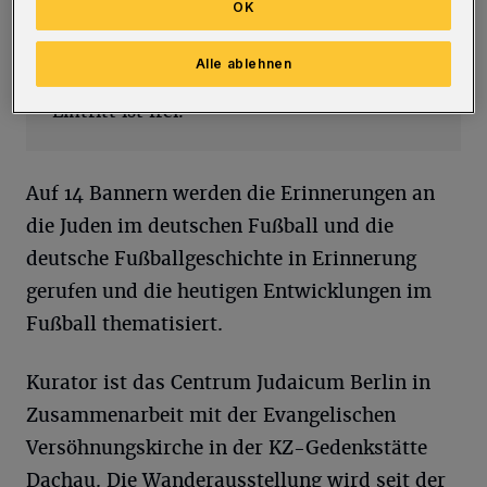
Wuppertal) zu sehen und kann während
OK
der Öffnungszeiten der Bibliothek besucht
werden (montags bis freitags von 8 bis 22
Alle ablehnen
Uhr, samstags von 10 bis 22 Uhr). Der
Eintritt ist frei.
Auf 14 Bannern werden die Erinnerungen an
die Juden im deutschen Fußball und die
deutsche Fußballgeschichte in Erinnerung
gerufen und die heutigen Entwicklungen im
Fußball thematisiert.
Kurator ist das Centrum Judaicum Berlin in
Zusammenarbeit mit der Evangelischen
Versöhnungskirche in der KZ-Gedenkstätte
Dachau. Die Wanderausstellung wird seit der