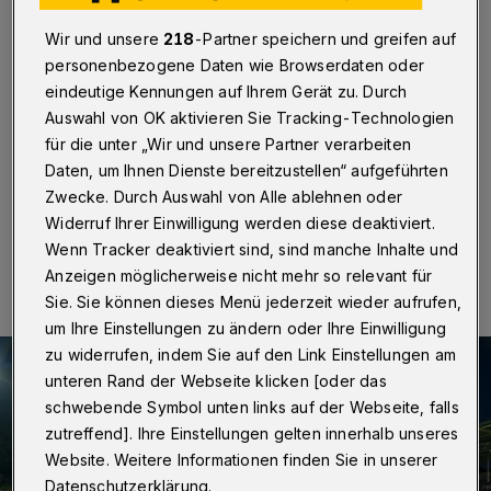
bei „zwingenden Gründen“
Wir und unsere
218
-Partner speichern und greifen auf
Wuppertal
·
Das Heimspiel des Fußball-
personenbezogene Daten wie Browserdaten oder
Regionalligisten Wuppertaler SV am Freitag (19. August
eindeutige Kennungen auf Ihrem Gerät zu. Durch
2022) ab 19 Uhr gegen Alemannia Aachen könnte für
Auswahl von OK aktivieren Sie Tracking-Technologien
längere Zeit das letzte im Stadion am Zoo unter Flutlicht
für die unter „Wir und unsere Partner verarbeiten
sein.
Daten, um Ihnen Dienste bereitzustellen“ aufgeführten
Zwecke. Durch Auswahl von Alle ablehnen oder
Widerruf Ihrer Einwilligung werden diese deaktiviert.
16.08.2022 , 13:30 Uhr
Eine Minute Lesezeit
Wenn Tracker deaktiviert sind, sind manche Inhalte und
Anzeigen möglicherweise nicht mehr so relevant für
Sie. Sie können dieses Menü jederzeit wieder aufrufen,
um Ihre Einstellungen zu ändern oder Ihre Einwilligung
zu widerrufen, indem Sie auf den Link Einstellungen am
unteren Rand der Webseite klicken [oder das
schwebende Symbol unten links auf der Webseite, falls
zutreffend]. Ihre Einstellungen gelten innerhalb unseres
Website. Weitere Informationen finden Sie in unserer
Datenschutzerklärung.