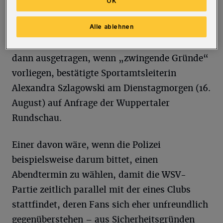
OK
einsparen zu wollen, hat das Sportamt nun die
Vorgehensweise für das Stadion festgelegt.
Alle ablehnen
Demnach werden Flutlichtspiele nur nach
dann ausgetragen, wenn „zwingende Gründe“
vorliegen, bestätigte Sportamtsleiterin
Alexandra Szlagowski am Dienstagmorgen (16.
August) auf Anfrage der Wuppertaler
Rundschau.
Einer davon wäre, wenn die Polizei
beispielsweise darum bittet, einen
Abendtermin zu wählen, damit die WSV-
Partie zeitlich parallel mit der eines Clubs
stattfindet, deren Fans sich eher unfreundlich
gegenüberstehen – aus Sicherheitsgründen