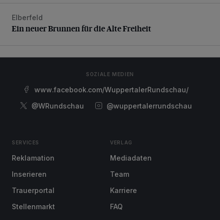
Elberfeld
Ein neuer Brunnen für die Alte Freiheit
Ein neuer Brunnen für die Alte Freiheit
SOZIALE MEDIEN
www.facebook.com/WuppertalerRundschau/
@WRundschau
@wuppertalerrundschau
SERVICES
VERLAG
Reklamation
Mediadaten
Inserieren
Team
Trauerportal
Karriere
Stellenmarkt
FAQ