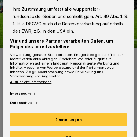
Ihre Zustimmung umfasst alle wuppertaler-
rundschau.de-Seiten und schließt gem. Art. 49 Abs. 1 S.
1 lit. a DSGVO auch die Datenverarbeitung außerhalb
des EWR, z.B. in den USA ein.
Wir und unsere Partner verarbeiten Daten, um
Folgendes bereitzustellen:
Das Flutlicht im Stadion am Zoo.
Verwendung genauer Standortdaten. Endgeräteeigenschaften zur
Identifikation aktiv abfragen. Speichern von oder Zugriff auf
Foto: Dirk Freund
Informationen auf einem Endgerät. Personalisierte Werbung und
Inhalte, Messung von Werbeleistung und der Performance von
Inhalten, Zielgruppenforschung sowie Entwicklung und
Verbesserung von Angeboten.
Ausführliche Informationen
Impressum
Von Jörn Koldehoff
Datenschutz
Nachdem die Verwaltung in der vergangenen
Einstellungen
Woche angekündigt hatte, im Winter stadtweit
insgesamt 20 Prozent der Energiekosten