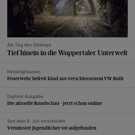
Am Tag des Geotops
Tief hinein in die Wuppertaler Unterwelt
Heckinghausen
Feuerwehr befreit Kind aus verschlossenem VW Bulli
Feuerwehr befreit Kind aus verschlossenem VW Bulli
Digitale Ausgabe
Die aktuelle Rundschau – jetzt schon online
Die aktuelle Rundschau – jetzt schon online
Seit dem 8. Juli verschollen
Vermisster Jugendlicher tot aufgefunden
Vermisster Jugendlicher tot aufgefunden