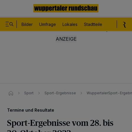
Bilder
Umfrage
Lokales
Stadtteile
Sport
Le
Sport
Sport-Ergebnisse
WuppertalerSport-Ergebni
Termine und Resultate
Sport-Ergebnisse vom 28. bis