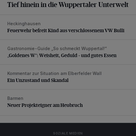
Tief hinein in die Wuppertaler Unterwelt
Heckinghausen
Feuerwehr befreit Kind aus verschlossenem VW Bulli
Feuerwehr befreit Kind aus verschlossenem VW Bulli
Gastronomie-Guide „So schmeckt Wuppertal!“
„Goldenes W“: Weisheit, Geduld – und gutes Essen
„Goldenes W“: Weisheit, Geduld – und gutes Essen
Kommentar zur Situation am Elberfelder Wall
Ein Unzustand und Skandal
Ein Unzustand und Skandal
Barmen
Neuer Projekteigner am Heubruch
Neuer Projekteigner am Heubruch
SOZIALE MEDIEN