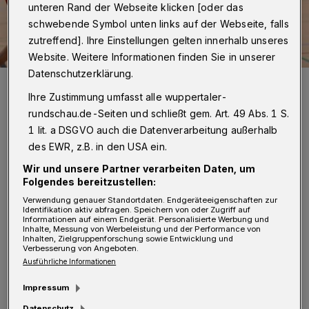
unteren Rand der Webseite klicken [oder das
schwebende Symbol unten links auf der Webseite, falls
zutreffend]. Ihre Einstellungen gelten innerhalb unseres
Website. Weitere Informationen finden Sie in unserer
Datenschutzerklärung.
Der TVB – hier Finja Stock – reist als Außenseiter nach Leverkusen.
Ihre Zustimmung umfasst alle wuppertaler-
Foto: Dirk Freund
rundschau.de-Seiten und schließt gem. Art. 49 Abs. 1 S.
1 lit. a DSGVO auch die Datenverarbeitung außerhalb
des EWR, z.B. in den USA ein.
Wir und unsere Partner verarbeiten Daten, um
F
Folgendes bereitzustellen:
ußball:
Verwendung genauer Standortdaten. Endgeräteeigenschaften zur
Identifikation aktiv abfragen. Speichern von oder Zugriff auf
Informationen auf einem Endgerät. Personalisierte Werbung und
Regionalliga:
Inhalte, Messung von Werbeleistung und der Performance von
Inhalten, Zielgruppenforschung sowie Entwicklung und
1. FC Düren - Wuppertaler SV 0:2 (0:2).
Verbesserung von Angeboten.
Vorbericht
/
Liveticker
/
Nachbericht
Ausführliche Informationen
Zur Tabelle:
hier klicken!
Impressum
Datenschutz