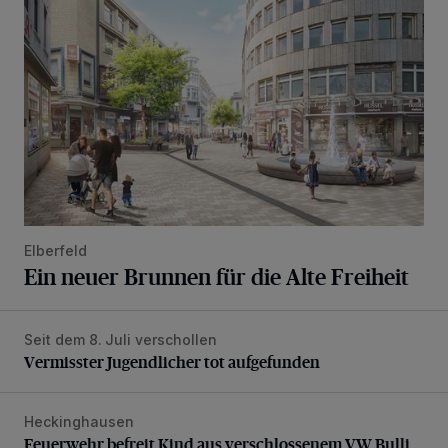
Elberfeld
Ein neuer Brunnen für die Alte Freiheit
Seit dem 8. Juli verschollen
Vermisster Jugendlicher tot aufgefunden
Vermisster Jugendlicher tot aufgefunden
Heckinghausen
Feuerwehr befreit Kind aus verschlossenem VW Bulli
Feuerwehr befreit Kind aus verschlossenem VW Bulli