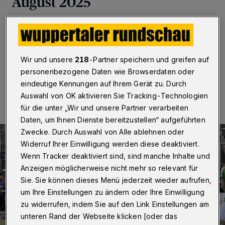
August 2025
Wuppertal
·
Hier erfahren Sie aktuell, wie die
Sportclubs aus Wuppertal abgeschnitten haben.
Wir und unsere
218
-Partner speichern und greifen auf
personenbezogene Daten wie Browserdaten oder
31.08.2025 , 16:54 Uhr
Eine Minute Lesezeit
eindeutige Kennungen auf Ihrem Gerät zu. Durch
Auswahl von OK aktivieren Sie Tracking-Technologien
für die unter „Wir und unsere Partner verarbeiten
Daten, um Ihnen Dienste bereitzustellen“ aufgeführten
Zwecke. Durch Auswahl von Alle ablehnen oder
Widerruf Ihrer Einwilligung werden diese deaktiviert.
Wenn Tracker deaktiviert sind, sind manche Inhalte und
Anzeigen möglicherweise nicht mehr so relevant für
Sie. Sie können dieses Menü jederzeit wieder aufrufen,
um Ihre Einstellungen zu ändern oder Ihre Einwilligung
zu widerrufen, indem Sie auf den Link Einstellungen am
unteren Rand der Webseite klicken [oder das