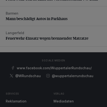
Barmen
Mann beschädigt Autos in Parkhaus
Mann beschädigt Autos in Parkhaus
Langerfeld
Feuerwehr-Einsatz wegen brennender Matratze
Feuerwehr-Einsatz wegen brennender Matratze
SOZIALE MEDIEN
www.facebook.com/WuppertalerRundschau/
@WRundschau
@wuppertalerrundschau
SERVICES
VERLAG
Reklamation
Mediadaten