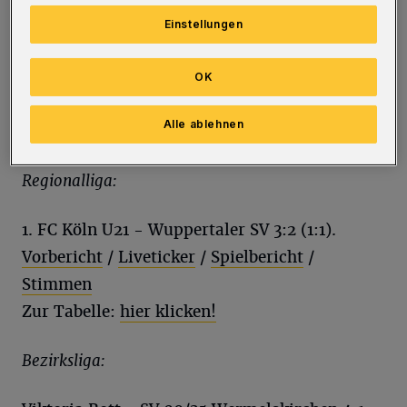
2. Bundesliga, Frauen:
Einstellungen
Füchse Berlin - Bergischer HC 31:23 (15:11)
OK
Alle ablehnen
Fußball:
Regionalliga:
1. FC Köln U21 - Wuppertaler SV 3:2 (1:1).
Vorbericht
/
Liveticker
/
Spielbericht
/
Stimmen
Zur Tabelle:
hier klicken!
Bezirksliga: