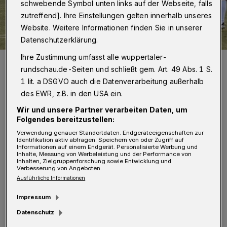
schwebende Symbol unten links auf der Webseite, falls
zutreffend]. Ihre Einstellungen gelten innerhalb unseres
Website. Weitere Informationen finden Sie in unserer
Datenschutzerklärung.
Ihre Zustimmung umfasst alle wuppertaler-
Der TSV gewann in einem hitzigen Derby 1:0 gegen den CSC.
rundschau.de-Seiten und schließt gem. Art. 49 Abs. 1 S.
Foto: Dirk Freund
1 lit. a DSGVO auch die Datenverarbeitung außerhalb
des EWR, z.B. in den USA ein.
Wir und unsere Partner verarbeiten Daten, um
Folgendes bereitzustellen:
H
Verwendung genauer Standortdaten. Endgeräteeigenschaften zur
andball:
Identifikation aktiv abfragen. Speichern von oder Zugriff auf
Informationen auf einem Endgerät. Personalisierte Werbung und
Inhalte, Messung von Werbeleistung und der Performance von
Inhalten, Zielgruppenforschung sowie Entwicklung und
Bundesliga, Männer:
Verbesserung von Angeboten.
Ausführliche Informationen
Füchse Berlin - Bergischer HC 39:27 (20:17).
Impressum
Vorbericht
/
Spielbericht
Datenschutz