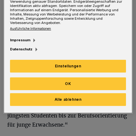
Verwendung genauer Standortdaten. Endgeräteeigenschaften zur
und zupackenden Handwerker bereit. Die
Identifikation aktiv abfragen. Speichern von oder Zugriff auf
Informationen auf einem Endgerät. Personalisierte Werbung und
Inhalte, Messung von Werbeleistung und der Performance von
Junior Uni präsentiert ein buntes
Inhalten, Zielgruppenforschung sowie Entwicklung und
Verbesserung von Angeboten.
Semesterprogramm, das neben den
Ausführliche Informationen
„Klassikern“ mehr als 30 neue Kurse aus
Impressum
innovativen Themenfeldern beinhaltet. Die
Datenschutz
Junior Uni-Fachkoordinatoren Dr. Sarah
Mertens, Stefan Hellhake und Dr. Annika
Einstellungen
Spathmann: „Wir konnten wieder viele neue
kompetente und begeisterte Dozenten
OK
gewinnen, um ein vielfältiges Angebot für alle
Altersklassen zu erstellen – von der
Alle ablehnen
spielerischen Wissensvermittlung bei unseren
jüngsten Studenten bis zur Berufsorientierung
für junge Erwachsene.“