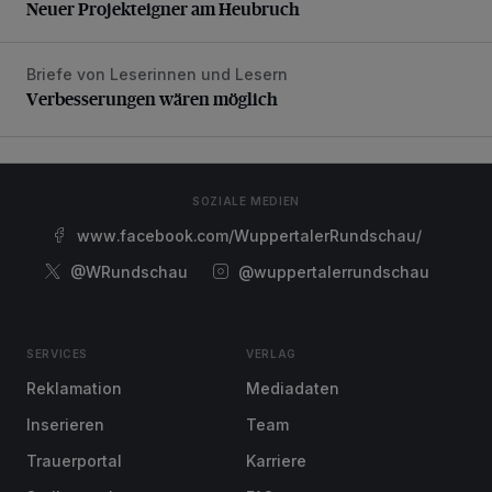
Neuer Projekteigner am Heubruch
Briefe von Leserinnen und Lesern
Verbesserungen wären möglich
Verbesserungen wären möglich
SOZIALE MEDIEN
www.facebook.com/WuppertalerRundschau/
@WRundschau
@wuppertalerrundschau
SERVICES
VERLAG
Reklamation
Mediadaten
Inserieren
Team
Trauerportal
Karriere