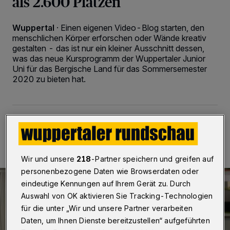
als 2.600 Plätzen
Wuppertal
·
Einen eigenen Video-Blog starten, den
menschlichen Körper erforschen oder Wände kreativ
gestalten - das ist nur ein kleiner Ausschnitt dessen,
was das neue Kursprogramm der Wuppertaler Junior
Uni für das Bergische Land für das Sommersemester
2020 zu bieten hat.
06.02.2020 , 13:14 Uhr
3 Minuten Lesezeit
Wir und unsere
218
-Partner speichern und greifen auf
personenbezogene Daten wie Browserdaten oder
eindeutige Kennungen auf Ihrem Gerät zu. Durch
Auswahl von OK aktivieren Sie Tracking-Technologien
für die unter „Wir und unsere Partner verarbeiten
Daten, um Ihnen Dienste bereitzustellen“ aufgeführten