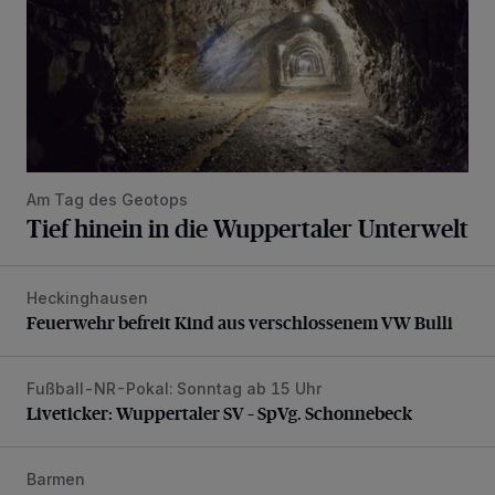
Am Tag des Geotops
Tief hinein in die Wuppertaler Unterwelt
Heckinghausen
Feuerwehr befreit Kind aus verschlossenem VW Bulli
Feuerwehr befreit Kind aus verschlossenem VW Bulli
Fußball-NR-Pokal: Sonntag ab 15 Uhr
Liveticker: Wuppertaler SV – SpVg. Schonnebeck
Liveticker: Wuppertaler SV – SpVg. Schonnebeck
Barmen
Neuer Projekteigner am Heubruch