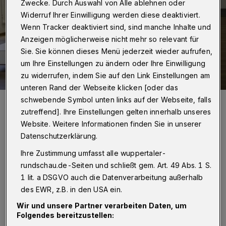
Zwecke. Durch Auswahl von Alle ablehnen oder
Widerruf Ihrer Einwilligung werden diese deaktiviert.
Wenn Tracker deaktiviert sind, sind manche Inhalte und
Anzeigen möglicherweise nicht mehr so relevant für
Sie. Sie können dieses Menü jederzeit wieder aufrufen,
um Ihre Einstellungen zu ändern oder Ihre Einwilligung
zu widerrufen, indem Sie auf den Link Einstellungen am
unteren Rand der Webseite klicken [oder das
schwebende Symbol unten links auf der Webseite, falls
Die Fachkoordinatoren der Junior Uni, Dr. Sarah Mertens (links),
Stefan Hellhake und Dr. Annika Spathmann, stellen das neue
zutreffend]. Ihre Einstellungen gelten innerhalb unseres
Semesterprogramm vor.
Website. Weitere Informationen finden Sie in unserer
Foto: Anna Schwartz
Datenschutzerklärung.
Ihre Zustimmung umfasst alle wuppertaler-
rundschau.de-Seiten und schließt gem. Art. 49 Abs. 1 S.
1 lit. a DSGVO auch die Datenverarbeitung außerhalb
Z
des EWR, z.B. in den USA ein.
um Start stehen 219 Kurse mit mehr als
2.600 Plätzen für alle wissbegierigen
Wir und unsere Partner verarbeiten Daten, um
Folgendes bereitzustellen:
Nachwuchswissenschaftler, kreativen Tüftler