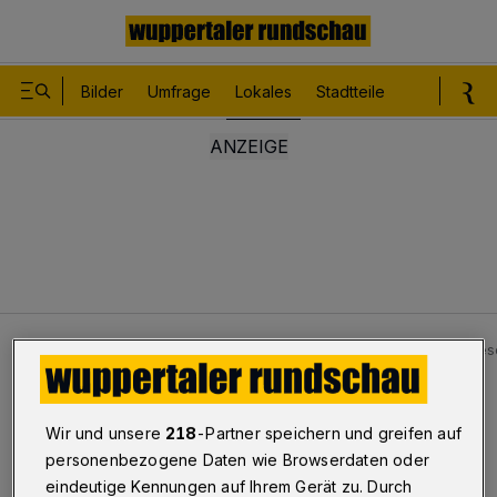
Bilder
Umfrage
Lokales
Stadtteile
Sport
Le
Lokales
Wuppertaler Führerscheinstelle am Montag ges
Neue EDV
Wir und unsere
218
-Partner speichern und greifen auf
Führerscheinstelle am Montag
personenbezogene Daten wie Browserdaten oder
eindeutige Kennungen auf Ihrem Gerät zu. Durch