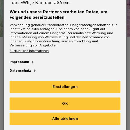
des EWR, z.B. in den USA ein.
Wir und unsere Partner verarbeiten Daten, um
Folgendes bereitzustellen:
Verwendung genauer Standortdaten. Endgeräteeigenschaften zur
Identifikation aktiv abfragen. Speichern von oder Zugriff auf
Informationen auf einem Endgerät. Personalisierte Werbung und
Inhalte, Messung von Werbeleistung und der Performance von
Inhalten, Zielgruppenforschung sowie Entwicklung und
Symbolbild.
Verbesserung von Angeboten.
Foto: Wuppertaler Rundschau
Ausführliche Informationen
Impressum
Datenschutz
In dieser Woche war die Führerscheinstelle
Einstellungen
bereits am Montag und Dienstag nicht für den
Publikumsverkehr geöffnet. Die
OK
Systemumstellung betrifft nicht die
Alle ablehnen
Zulassungsstelle. Diese arbeitet wie gewohnt.