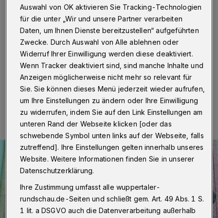
geschlossen
Auswahl von OK aktivieren Sie Tracking-Technologien
für die unter „Wir und unsere Partner verarbeiten
Wuppertal
·
Die Wuppertaler Führerscheinstelle wird
Daten, um Ihnen Dienste bereitzustellen“ aufgeführten
wegen einer EDV-Systemumstellung erneut
Zwecke. Durch Auswahl von Alle ablehnen oder
geschlossen – diesmal am Montag (31. Oktober 2022)
Widerruf Ihrer Einwilligung werden diese deaktiviert.
vor dem Feiertag.
Wenn Tracker deaktiviert sind, sind manche Inhalte und
Anzeigen möglicherweise nicht mehr so relevant für
Sie. Sie können dieses Menü jederzeit wieder aufrufen,
27.10.2022 , 07:00 Uhr
Eine Minute Lesezeit
um Ihre Einstellungen zu ändern oder Ihre Einwilligung
zu widerrufen, indem Sie auf den Link Einstellungen am
unteren Rand der Webseite klicken [oder das
schwebende Symbol unten links auf der Webseite, falls
zutreffend]. Ihre Einstellungen gelten innerhalb unseres
Website. Weitere Informationen finden Sie in unserer
Datenschutzerklärung.
Ihre Zustimmung umfasst alle wuppertaler-
rundschau.de-Seiten und schließt gem. Art. 49 Abs. 1 S.
1 lit. a DSGVO auch die Datenverarbeitung außerhalb