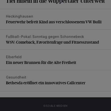
Tief hinein in die Wuppertaler Unterwelt
Heckinghausen
Feuerwehr befreit Kind aus verschlossenem VW Bulli
Feuerwehr befreit Kind aus verschlossenem VW Bulli
Fußball-Pokal: Sonntag gegen Schonnebeck
WSV: Comeback, Favoritenfrage und Fitnesszustand
WSV: Comeback, Favoritenfrage und Fitnesszustand
Elberfeld
Ein neuer Brunnen für die Alte Freiheit
Ein neuer Brunnen für die Alte Freiheit
Gesundheit
Bethesda eröffnet ein innovatives Callcenter
Bethesda eröffnet ein innovatives Callcenter
SOZIALE MEDIEN