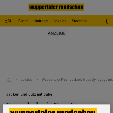
Bilder
Umfrage
Lokales
Stadtteile
Sport
Le
Lokales
Wuppertaler Freundeskreis Neue Synagoge mit
Jacken und Jütz mit dabei
Freundeskreis Neue Synagoge