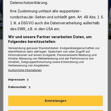
Datenschutzerklärung.
Ihre Zustimmung umfasst alle wuppertaler-
rundschau.de-Seiten und schließt gem. Art. 49 Abs. 1 S.
1 lit. a DSGVO auch die Datenverarbeitung außerhalb
des EWR, z.B. in den USA ein.
Wir und unsere Partner verarbeiten Daten, um
Folgendes bereitzustellen:
Oben von li.: Dr. Werner Kleine, Horst Sassin, Bruno Hensel, Werner
Jacken, Lukas Twardowski. Unten von li.: Dr. Stefan Kühn, Sigrid
Verwendung genauer Standortdaten. Endgeräteeigenschaften zur
Identifikation aktiv abfragen. Speichern von oder Zugriff auf
Runkel, Dr. Ulrike Schrader, Leonid Goldberg. Nicht dabei: Jürgen
Informationen auf einem Endgerät. Personalisierte Werbung und
Däumer, Axel Jütz, Ruth Tutzinger und Prof. Ernst-Andreas Ziegler.
Inhalte, Messung von Werbeleistung und der Performance von
Foto: Andreas Fischer
Inhalten, Zielgruppenforschung sowie Entwicklung und
Verbesserung von Angeboten.
Ausführliche Informationen
Impressum
Datenschutz
A
ls Beisitzer kommen Dr. Stefan Kühn,
Dr. Ulrike Schrader und Lukas
Einstellungen
Twardowski hinzu. Wiedergewählt wurden