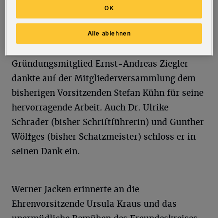
Jürgen Däumer, Leonid Goldberg, Bruno
OK
Hensel, Sigrid Runkel, Ruth Tutzinger und
Alle ablehnen
Prof. Ernst-Andreas Ziegler.
Gründungsmitglied Ernst-Andreas Ziegler
dankte auf der Mitgliederversammlung dem
bisherigen Vorsitzenden Stefan Kühn für seine
hervorragende Arbeit. Auch Dr. Ulrike
Schrader (bisher Schriftführerin) und Gunther
Wölfges (bisher Schatzmeister) schloss er in
seinen Dank ein.
Werner Jacken erinnerte an die
Ehrenvorsitzende Ursula Kraus und das