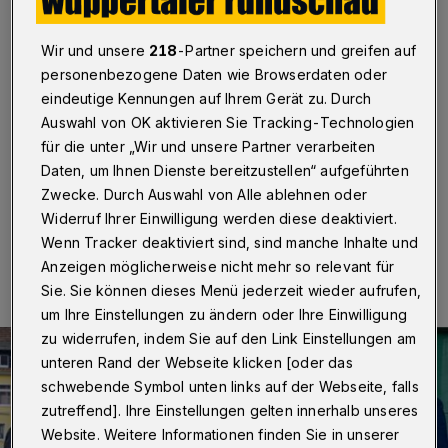
mit neuem Vorstand
Wir und unsere
218
-Partner speichern und greifen auf
Wuppertal
·
Der seit 1996 bestehende Freundeskreis
Neue Synagoge hat einen neuen Vorstand. Neu dabei
personenbezogene Daten wie Browserdaten oder
sind Pfarrer i.R. Werner Jacken als Vorsitzender sowie
eindeutige Kennungen auf Ihrem Gerät zu. Durch
Axel Jütz (Vorstand Stadtsparkasse) als Schatzmeister
Auswahl von OK aktivieren Sie Tracking-Technologien
und Pastoralreferent Dr. Werner Kleine als Schriftführer.
für die unter „Wir und unsere Partner verarbeiten
Horst Sassin bleibt zweiter Vorsitzender.
Daten, um Ihnen Dienste bereitzustellen“ aufgeführten
Zwecke. Durch Auswahl von Alle ablehnen oder
Widerruf Ihrer Einwilligung werden diese deaktiviert.
23.04.2024 , 12:30 Uhr
Eine Minute Lesezeit
Wenn Tracker deaktiviert sind, sind manche Inhalte und
Anzeigen möglicherweise nicht mehr so relevant für
Sie. Sie können dieses Menü jederzeit wieder aufrufen,
um Ihre Einstellungen zu ändern oder Ihre Einwilligung
zu widerrufen, indem Sie auf den Link Einstellungen am
unteren Rand der Webseite klicken [oder das
schwebende Symbol unten links auf der Webseite, falls
zutreffend]. Ihre Einstellungen gelten innerhalb unseres
Website. Weitere Informationen finden Sie in unserer