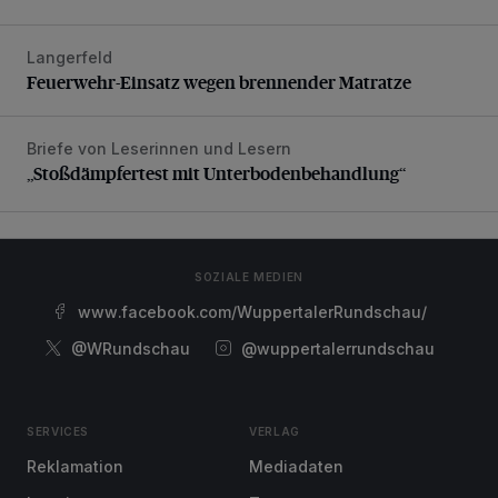
Langerfeld
Feuerwehr-Einsatz wegen brennender Matratze
Feuerwehr-Einsatz wegen brennender Matratze
Briefe von Leserinnen und Lesern
„Stoßdämpfertest mit Unterbodenbehandlung“
„Stoßdämpfertest mit Unterbodenbehandlung“
SOZIALE MEDIEN
www.facebook.com/WuppertalerRundschau/
@WRundschau
@wuppertalerrundschau
SERVICES
VERLAG
Reklamation
Mediadaten