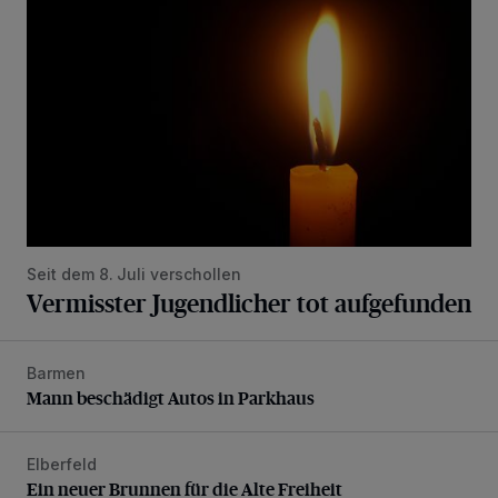
Seit dem 8. Juli verschollen
Vermisster Jugendlicher tot aufgefunden
Barmen
Mann beschädigt Autos in Parkhaus
Mann beschädigt Autos in Parkhaus
Elberfeld
Ein neuer Brunnen für die Alte Freiheit
Ein neuer Brunnen für die Alte Freiheit