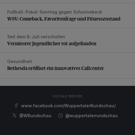
Fußball-Pokal: Sonntag gegen Schonnebeck
WSV: Comeback, Favoritenfrage und Fitnesszustand
WSV: Comeback, Favoritenfrage und Fitnesszustand
Seit dem 8. Juli verschollen
Vermisster Jugendlicher tot aufgefunden
Vermisster Jugendlicher tot aufgefunden
Gesundheit
Bethesda eröffnet ein innovatives Callcenter
Bethesda eröffnet ein innovatives Callcenter
SOZIALE MEDIEN
www.facebook.com/WuppertalerRundschau/
@WRundschau
@wuppertalerrundschau