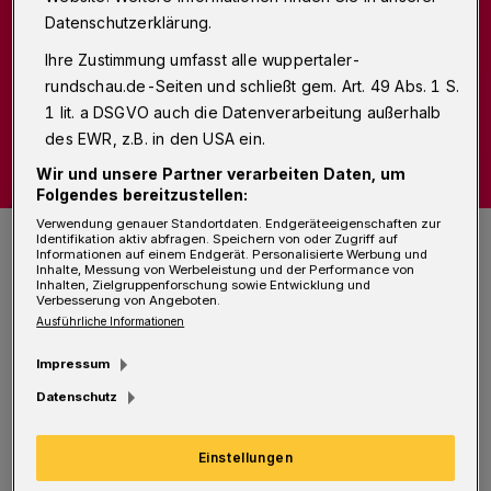
Datenschutzerklärung.
Ihre Zustimmung umfasst alle wuppertaler-
rundschau.de-Seiten und schließt gem. Art. 49 Abs. 1 S.
1 lit. a DSGVO auch die Datenverarbeitung außerhalb
des EWR, z.B. in den USA ein.
Wir und unsere Partner verarbeiten Daten, um
Folgendes bereitzustellen:
Verwendung genauer Standortdaten. Endgeräteeigenschaften zur
Für einen konstruktiven Dialog zwischen Alt und Jung sucht das
Identifikation aktiv abfragen. Speichern von oder Zugriff auf
Wuppertaler Medienprojekt sechs Menschen, die miteinander
Informationen auf einem Endgerät. Personalisierte Werbung und
diskutieren möchten.
Inhalte, Messung von Werbeleistung und der Performance von
Inhalten, Zielgruppenforschung sowie Entwicklung und
Foto: Konstantin Koewius / Medienprojekt Wuppertal
Verbesserung von Angeboten.
Ausführliche Informationen
Impressum
Datenschutz
H
aben die Baby-Boomer auf Kosten der
Einstellungen
Zukunft gelebt? Wie soll die junge