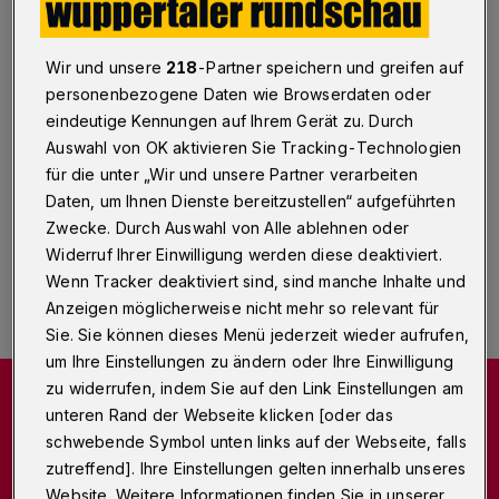
mit bei Medienprojekt-
Diskussion?
Wir und unsere
218
-Partner speichern und greifen auf
personenbezogene Daten wie Browserdaten oder
Wuppertal
·
Für ein Filmprojekt zum Thema
Generationenkonflikte sucht das Medienprojekt
eindeutige Kennungen auf Ihrem Gerät zu. Durch
Wuppertal jetzt Wuppertalerinnen und Wuppertaler
Auswahl von OK aktivieren Sie Tracking-Technologien
unter 26 und ab 60 Jahren.
für die unter „Wir und unsere Partner verarbeiten
Daten, um Ihnen Dienste bereitzustellen“ aufgeführten
Zwecke. Durch Auswahl von Alle ablehnen oder
Widerruf Ihrer Einwilligung werden diese deaktiviert.
19.10.2021 , 15:27 Uhr
Eine Minute Lesezeit
Wenn Tracker deaktiviert sind, sind manche Inhalte und
Anzeigen möglicherweise nicht mehr so relevant für
Sie. Sie können dieses Menü jederzeit wieder aufrufen,
um Ihre Einstellungen zu ändern oder Ihre Einwilligung
zu widerrufen, indem Sie auf den Link Einstellungen am
unteren Rand der Webseite klicken [oder das
schwebende Symbol unten links auf der Webseite, falls
zutreffend]. Ihre Einstellungen gelten innerhalb unseres
Website. Weitere Informationen finden Sie in unserer