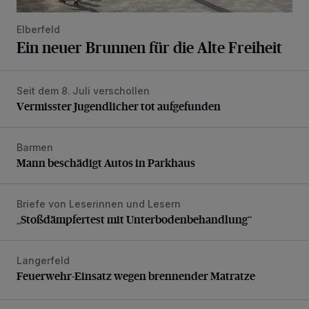
Elberfeld
Ein neuer Brunnen für die Alte Freiheit
Seit dem 8. Juli verschollen
Vermisster Jugendlicher tot aufgefunden
Vermisster Jugendlicher tot aufgefunden
Barmen
Mann beschädigt Autos in Parkhaus
Mann beschädigt Autos in Parkhaus
Briefe von Leserinnen und Lesern
„Stoßdämpfertest mit Unterbodenbehandlung“
„Stoßdämpfertest mit Unterbodenbehandlung“
Langerfeld
Feuerwehr-Einsatz wegen brennender Matratze
Feuerwehr-Einsatz wegen brennender Matratze