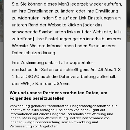
Sie. Sie können dieses Menü jederzeit wieder aufrufen,
um Ihre Einstellungen zu ändern oder Ihre Einwilligung
zu widerrufen, indem Sie auf den Link Einstellungen am
unteren Rand der Webseite klicken [oder das
schwebende Symbol unten links auf der Webseite, falls
zutreffend]. Ihre Einstellungen gelten innerhalb unseres
Website. Weitere Informationen finden Sie in unserer
Ein Rosait aus dem Steinbruch Rohdenhaus.
Datenschutzerklärung.
Foto: Mathias Reinhardt
Ihre Zustimmung umfasst alle wuppertaler-
rundschau.de-Seiten und schließt gem. Art. 49 Abs. 1 S.
1 lit. a DSGVO auch die Datenverarbeitung außerhalb
des EWR, z.B. in den USA ein.
Von Roderich Trapp
Wir und unsere Partner verarbeiten Daten, um
Folgendes bereitzustellen:
U
Verwendung genauer Standortdaten. Endgeräteeigenschaften zur
nd das seit genau 50 Jahren.
Identifikation aktiv abfragen. Speichern von oder Zugriff auf
Informationen auf einem Endgerät. Personalisierte Werbung und
Inhalte, Messung von Werbeleistung und der Performance von
Inhalten, Zielgruppenforschung sowie Entwicklung und
Seit 1967 sammeln die Hobby-Forscher in und
Verbesserung von Angeboten.