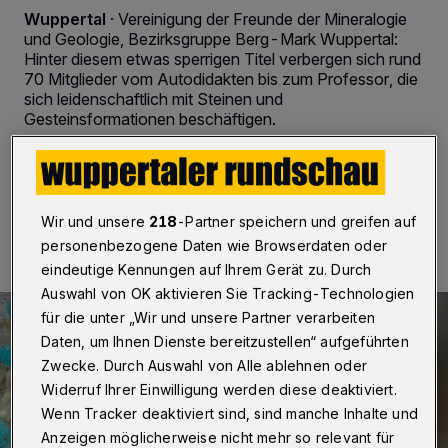
Wuppertal
·
Vereinigung der Freunde der Mineralogie
und Geologie, Bezirksgruppe Berg-Mark Wuppertal:
Hinter diesem etwas sperrigen Titel verbergen sich rund
70 Mitglieder vom Autodidakten bis zum Professor, die
sich leidenschaftlich mit Steinen und
Gesteinsformationen beschäftigen.
14.09.2017 , 13:00 Uhr
2 Minuten Lesezeit
Wir und unsere
218
-Partner speichern und greifen auf
personenbezogene Daten wie Browserdaten oder
eindeutige Kennungen auf Ihrem Gerät zu. Durch
Auswahl von OK aktivieren Sie Tracking-Technologien
für die unter „Wir und unsere Partner verarbeiten
Daten, um Ihnen Dienste bereitzustellen“ aufgeführten
Zwecke. Durch Auswahl von Alle ablehnen oder
Widerruf Ihrer Einwilligung werden diese deaktiviert.
Wenn Tracker deaktiviert sind, sind manche Inhalte und
Anzeigen möglicherweise nicht mehr so relevant für