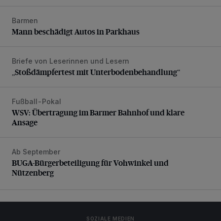
Barmen
Mann beschädigt Autos in Parkhaus
Mann beschädigt Autos in Parkhaus
Briefe von Leserinnen und Lesern
„Stoßdämpfertest mit Unterbodenbehandlung“
„Stoßdämpfertest mit Unterbodenbehandlung“
Fußball-Pokal
WSV: Übertragung im Barmer Bahnhof und klare Ansage
WSV: Übertragung im Barmer Bahnhof und klare
Ansage
Ab September
BUGA-Bürgerbeteiligung für Vohwinkel und Nützenberg
BUGA-Bürgerbeteiligung für Vohwinkel und
Nützenberg
SOZIALE MEDIEN