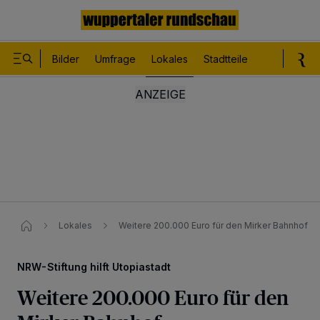
Bilder
Umfrage
Lokales
Stadtteile
Sport
Le
Lokales
Weitere 200.000 Euro für den Mirker Bahnhof
NRW-Stiftung hilft Utopiastadt
Weitere 200.000 Euro für den