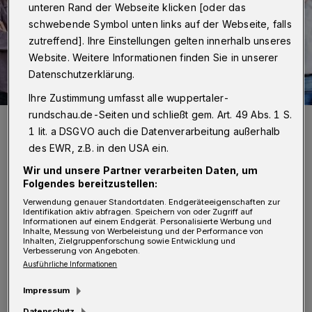
unteren Rand der Webseite klicken [oder das
schwebende Symbol unten links auf der Webseite, falls
zutreffend]. Ihre Einstellungen gelten innerhalb unseres
Website. Weitere Informationen finden Sie in unserer
Datenschutzerklärung.
Ihre Zustimmung umfasst alle wuppertaler-
rundschau.de-Seiten und schließt gem. Art. 49 Abs. 1 S.
Freuen sich über die schriftliche Förderzusage der NRW-Stiftung
200.000 Euro (v.l.): Markus Riedel (Vorsitzender des Vereins
1 lit. a DSGVO auch die Datenverarbeitung außerhalb
Utopiastadt), Christian Hampe (Geschäftsführer der Utopiastadt
des EWR, z.B. in den USA ein.
gGmbH), Harry Kurt Voigtsberger (Präsident der NRW-Stiftung),
David J. Becher (Vorsitzender des Vereins Utopiastadt), Ulrike
Wir und unsere Partner verarbeiten Daten, um
Tscharntke (ehrenamtliche Regionalbotschafterin der NRW-
Stiftung(, Rüdiger Bleck (Stadtentwicklung Wuppertal) und Ralf
Folgendes bereitzustellen:
Glörfeld (im Vorsitz des Vereins Utopiastadt).
Verwendung genauer Standortdaten. Endgeräteeigenschaften zur
Foto: Stefan Ziese / NRW-Stiftung
Identifikation aktiv abfragen. Speichern von oder Zugriff auf
Informationen auf einem Endgerät. Personalisierte Werbung und
Inhalte, Messung von Werbeleistung und der Performance von
Inhalten, Zielgruppenforschung sowie Entwicklung und
Verbesserung von Angeboten.
Ausführliche Informationen
D
Impressum
as auf rund vier Millionen Euro Euro
Datenschutz