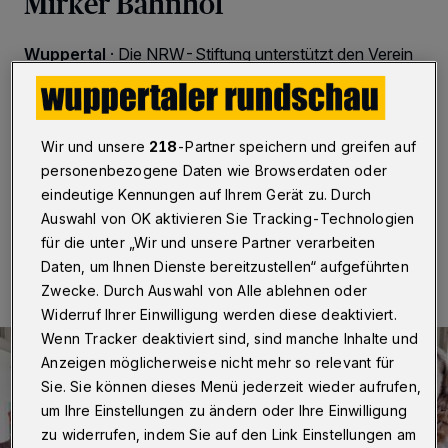
Mirker Bahnhof
Wuppertal
·
Die NRW-Stiftung unterstützt den Verein
Utopiastadt wird beim Um- und Ausbau des Mirker
Bahnhofs mit 200.000 Euro. Die schriftliche
Förderzusage übergab nun Stiftungspräsident Harry K.
Voigtsberger bei einem Besuch vor Ort an den
Wir und unsere
218
-Partner speichern und greifen auf
Vereinsvorsitzenden David J. Becher.
personenbezogene Daten wie Browserdaten oder
eindeutige Kennungen auf Ihrem Gerät zu. Durch
Auswahl von OK aktivieren Sie Tracking-Technologien
05.04.2017 , 13:53 Uhr
Eine Minute Lesezeit
für die unter „Wir und unsere Partner verarbeiten
Daten, um Ihnen Dienste bereitzustellen“ aufgeführten
Zwecke. Durch Auswahl von Alle ablehnen oder
Widerruf Ihrer Einwilligung werden diese deaktiviert.
Wenn Tracker deaktiviert sind, sind manche Inhalte und
Anzeigen möglicherweise nicht mehr so relevant für
Sie. Sie können dieses Menü jederzeit wieder aufrufen,
um Ihre Einstellungen zu ändern oder Ihre Einwilligung
zu widerrufen, indem Sie auf den Link Einstellungen am