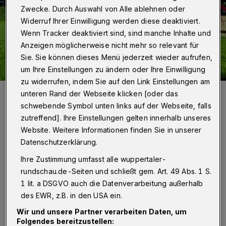
Zwecke. Durch Auswahl von Alle ablehnen oder
Widerruf Ihrer Einwilligung werden diese deaktiviert.
Wenn Tracker deaktiviert sind, sind manche Inhalte und
Anzeigen möglicherweise nicht mehr so relevant für
Sie. Sie können dieses Menü jederzeit wieder aufrufen,
um Ihre Einstellungen zu ändern oder Ihre Einwilligung
zu widerrufen, indem Sie auf den Link Einstellungen am
Platz der Republik, bunkerfrei Dank der EU.
unteren Rand der Webseite klicken [oder das
Foto: Annette Scheible
schwebende Symbol unten links auf der Webseite, falls
zutreffend]. Ihre Einstellungen gelten innerhalb unseres
Website. Weitere Informationen finden Sie in unserer
Datenschutzerklärung.
Ihre Zustimmung umfasst alle wuppertaler-
Von Stefan Seitz
rundschau.de-Seiten und schließt gem. Art. 49 Abs. 1 S.
1 lit. a DSGVO auch die Datenverarbeitung außerhalb
S
tadtkämmerer Johannes Slawig und
des EWR, z.B. in den USA ein.
Sozialdezernent Stefan Kühn sind sich
Wir und unsere Partner verarbeiten Daten, um
Folgendes bereitzustellen: