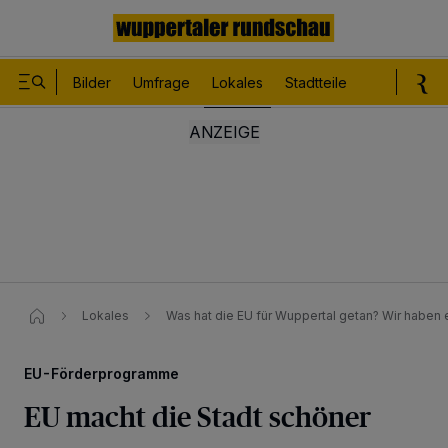
Bilder
Umfrage
Lokales
Stadtteile
Sport
Le
Lokales
Was hat die EU für Wuppertal getan? Wir haben 
EU-Förderprogramme
EU macht die Stadt schöner