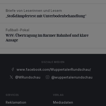
Briefe von Leserinnen und Lesern
„Stoßdämpfertest mit Unterbodenbehandlung“
„Stoßdämpfertest mit Unterbodenbehandlung“
Fußball-Pokal
WSV: Übertragung im Barmer Bahnhof und klare Ansage
WSV: Übertragung im Barmer Bahnhof und klare
Ansage
SOZIALE MEDIEN
www.facebook.com/WuppertalerRundschau/
@WRundschau
@wuppertalerrundschau
SERVICES
VERLAG
Reklamation
Mediadaten