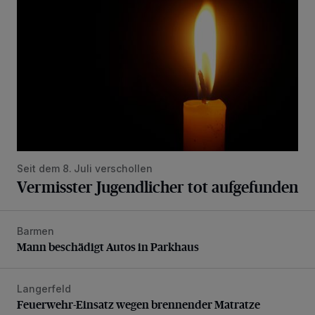
Seit dem 8. Juli verschollen
Vermisster Jugendlicher tot aufgefunden
Barmen
Mann beschädigt Autos in Parkhaus
Mann beschädigt Autos in Parkhaus
Langerfeld
Feuerwehr-Einsatz wegen brennender Matratze
Feuerwehr-Einsatz wegen brennender Matratze