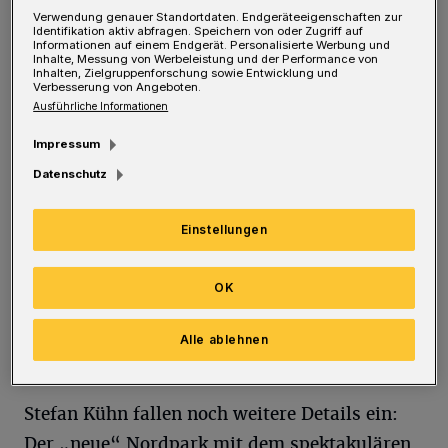
einig: „Ohne die EU gäbe es vieles in
Verwendung genauer Standortdaten. Endgeräteeigenschaften zur
Wuppertal gar nicht!“ Unabhängig
Identifikation aktiv abfragen. Speichern von oder Zugriff auf
Informationen auf einem Endgerät. Personalisierte Werbung und
voneinander auf das Thema angesprochen,
Inhalte, Messung von Werbeleistung und der Performance von
Inhalten, Zielgruppenforschung sowie Entwicklung und
kommt von beiden zum Beispiel das
Verbesserung von Angeboten.
Ausführliche Informationen
umfangreiche Programm „Soziale Stadt“, das
Impressum
in Wichlinghausen, Oberbarmen und
Datenschutz
Heckinghausen sehr viele Facetten für mehr
Stadtteilkultur möglich gemacht hat – und
Einstellungen
weiterhin macht. Etwa 6,4 Millionen Euro an
EU-Geld stecken bisher in der „Sozialen
OK
Stadt“. So wurde es auch möglich, ein neues
Heckinghauser Stadtteilzentrum auf den
Alle ablehnen
Zukunftsweg zu bringen.
Stefan Kühn fallen noch weitere Details ein:
Der „neue“ Nordpark mit dem spektakulären