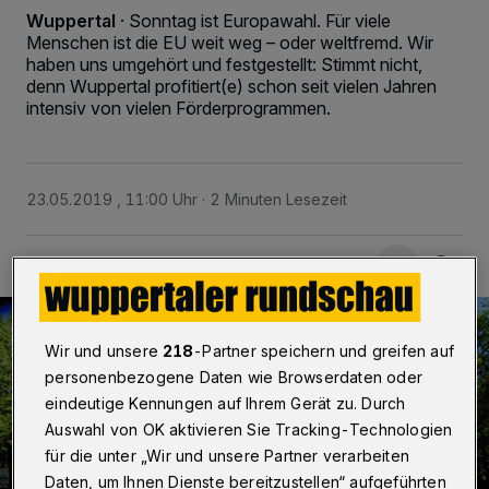
Wuppertal
·
Sonntag ist Europawahl. Für viele
Menschen ist die EU weit weg – oder weltfremd. Wir
haben uns umgehört und festgestellt: Stimmt nicht,
denn Wuppertal profitiert(e) schon seit vielen Jahren
intensiv von vielen Förderprogrammen.
23.05.2019 , 11:00 Uhr
2 Minuten Lesezeit
Wir und unsere
218
-Partner speichern und greifen auf
personenbezogene Daten wie Browserdaten oder
eindeutige Kennungen auf Ihrem Gerät zu. Durch
Auswahl von OK aktivieren Sie Tracking-Technologien
für die unter „Wir und unsere Partner verarbeiten
Daten, um Ihnen Dienste bereitzustellen“ aufgeführten