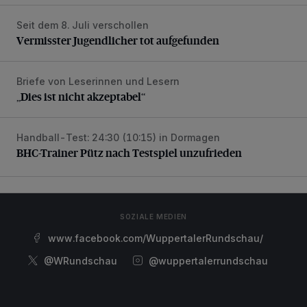
Seit dem 8. Juli verschollen
Vermisster Jugendlicher tot aufgefunden
Vermisster Jugendlicher tot aufgefunden
Briefe von Leserinnen und Lesern
„Dies ist nicht akzeptabel“
„Dies ist nicht akzeptabel“
Handball-Test: 24:30 (10:15) in Dormagen
BHC-Trainer Pütz nach Testspiel unzufrieden
BHC-Trainer Pütz nach Testspiel unzufrieden
SOZIALE MEDIEN
www.facebook.com/WuppertalerRundschau/
@WRundschau
@wuppertalerrundschau