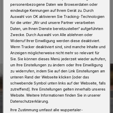
personenbezogene Daten wie Browserdaten oder
Wuppertal
·
Ein Mann ist am Samstag (20. Mai 2017)
auf der Rödiger Straße in Barmen ausgeraubt worden.
eindeutige Kennungen auf Ihrem Gerät zu. Durch
Der 24-Jährige wurde auf Höhe der Bogenstraße von
Auswahl von OK aktivieren Sie Tracking-Technologien
zwei Männern verfolgt und angesprochen.
für die unter „Wir und unsere Partner verarbeiten
Daten, um Ihnen Dienste bereitzustellen“ aufgeführten
Zwecke. Durch Auswahl von Alle ablehnen oder
Widerruf Ihrer Einwilligung werden diese deaktiviert.
21.05.2017 , 09:48 Uhr
Eine Minute Lesezeit
Wenn Tracker deaktiviert sind, sind manche Inhalte und
Anzeigen möglicherweise nicht mehr so relevant für
Sie. Sie können dieses Menü jederzeit wieder aufrufen,
um Ihre Einstellungen zu ändern oder Ihre Einwilligung
zu widerrufen, indem Sie auf den Link Einstellungen am
unteren Rand der Webseite klicken [oder das
schwebende Symbol unten links auf der Webseite, falls
zutreffend]. Ihre Einstellungen gelten innerhalb unseres
Website. Weitere Informationen finden Sie in unserer
Datenschutzerklärung.
Ihre Zustimmung umfasst alle wuppertaler-