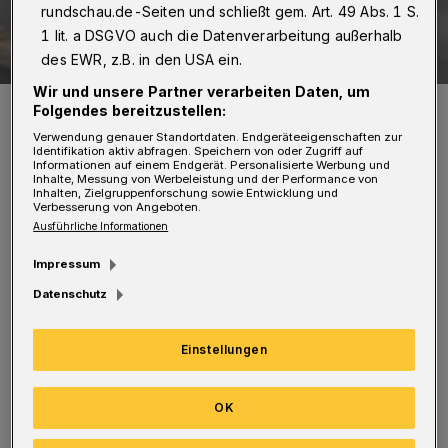
rundschau.de-Seiten und schließt gem. Art. 49 Abs. 1 S.
1 lit. a DSGVO auch die Datenverarbeitung außerhalb
des EWR, z.B. in den USA ein.
Wir und unsere Partner verarbeiten Daten, um
Symbolfoto.
Folgendes bereitzustellen:
Foto: Polizei
Verwendung genauer Standortdaten. Endgeräteeigenschaften zur
Identifikation aktiv abfragen. Speichern von oder Zugriff auf
Informationen auf einem Endgerät. Personalisierte Werbung und
Inhalte, Messung von Werbeleistung und der Performance von
Inhalten, Zielgruppenforschung sowie Entwicklung und
Verbesserung von Angeboten.
Ausführliche Informationen
Während einer das Handy aus der
Impressum
Jackentasche ziehen wollte, zog der andere
Datenschutz
Täter ein Messer und versuchte zuzustoßen.
Das Opfer wehrte den Angriff zunächst ab,
Einstellungen
wurde aber zu Boden gestoßen. Die Räuber
flüchteten mit dem Handy in Richtung Alter
OK
Markt. Der 24-Jährige blieb unverletzt.