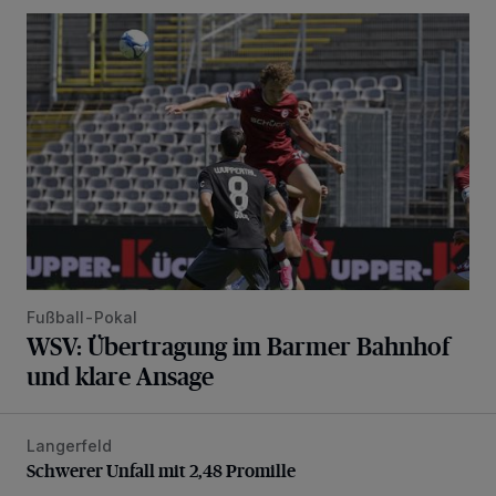
WSV: Übertragung im Barmer Bahnhof und klare Ansage
Fußball-Pokal
WSV: Übertragung im Barmer Bahnhof
und klare Ansage
Langerfeld
Schwerer Unfall mit 2,48 Promille
Schwerer Unfall mit 2,48 Promille