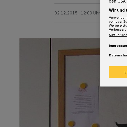
den USA 
Wir und 
02.12.2015 , 12:00 Uhr
Eine Minute 
Verwendung
von oder Zu
Werbeleist
Verbesseru
Ausführliche
Impressu
Datenschu
E