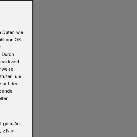
e Daten wie
ahl von OK
r
. Durch
aktiviert.
erweise
frufen, um
e auf den
ebende
elten
 gem. Art.
z.B. in