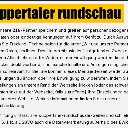
 braucht Spielzeug
unsere
218
-Partner speichern und greifen auf personenbezogen
aten oder eindeutige Kennungen auf Ihrem Gerät zu. Durch Ausw
n Sie Tracking-Technologien für die unter „Wir und unsere Partne
ny" braucht
en Daten, um Ihnen Dienste bereitzustellen“ aufgeführten Zwecke
on Alle ablehnen oder Widerruf Ihrer Einwilligung werden diese de
cker deaktiviert sind, sind manche Inhalte und Anzeigen möglich
r so relevant für Sie. Sie können dieses Menü jederzeit wieder au
tellungen zu ändern oder Ihre Einwilligung zu widerrufen, indem Si
stellungen am unteren Rand der Webseite klicken [oder das schw
ben viele Familien, die nur über ein
ten links auf der Webseite, falls zutreffend]. Ihre Einstellungen g
nkommen verfügen und denen es schwer
 unseres Website. Weitere Informationen finden Sie in unserer
nachten eine Freude zu bereiten. Hier setzt
utzerklärung.
immung umfasst alle wuppertaler-rundschau.de-Seiten und schließt
 S. 1 lit. a DSGVO auch die Datenverarbeitung außerhalb des EWR, 