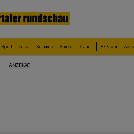
Sport
Leser
Kolumne
Spiele
Trauer
E-Paper
Anze