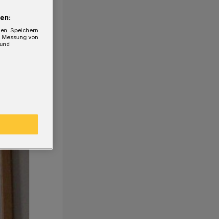
en:
gen. Speichern
e, Messung von
 und