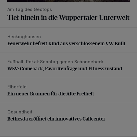
Am Tag des Geotops
Tief hinein in die Wuppertaler Unterwelt
Heckinghausen
Feuerwehr befreit Kind aus verschlossenem VW Bulli
Feuerwehr befreit Kind aus verschlossenem VW Bulli
Fußball-Pokal: Sonntag gegen Schonnebeck
WSV: Comeback, Favoritenfrage und Fitnesszustand
WSV: Comeback, Favoritenfrage und Fitnesszustand
Elberfeld
Ein neuer Brunnen für die Alte Freiheit
Ein neuer Brunnen für die Alte Freiheit
Gesundheit
Bethesda eröffnet ein innovatives Callcenter
Bethesda eröffnet ein innovatives Callcenter