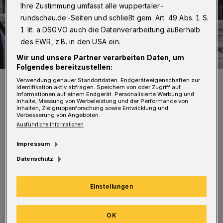
Ihre Zustimmung umfasst alle wuppertaler-
rundschau.de-Seiten und schließt gem. Art. 49 Abs. 1 S.
1 lit. a DSGVO auch die Datenverarbeitung außerhalb
des EWR, z.B. in den USA ein.
Wir und unsere Partner verarbeiten Daten, um
Folgendes bereitzustellen:
Oberbürgermeister Andreas Mucke.
Verwendung genauer Standortdaten. Endgeräteeigenschaften zur
Identifikation aktiv abfragen. Speichern von oder Zugriff auf
Foto: Wuppertaler Rundschau/Simone Bahrmann
Informationen auf einem Endgerät. Personalisierte Werbung und
Inhalte, Messung von Werbeleistung und der Performance von
Inhalten, Zielgruppenforschung sowie Entwicklung und
Verbesserung von Angeboten.
Ausführliche Informationen
Impressum
„Ich bin bestürzt, dass wieder unschuldige
Datenschutz
Menschen aus offenbar rassistischen,
rechtsradikalen Motiven in Hanau ihr Leben
Einstellungen
verloren haben. Das Maß von Hass und Gewalt
macht sprachlos. Meine Gedanken und meine
OK