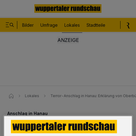
Bilder
Umfrage
Lokales
Stadtteile
Sport
Le
Lokales
Terror-Anschlag in Hanau: Erklärung von Ober
Anschlag in Hanau
Erklärung von OB Andreas