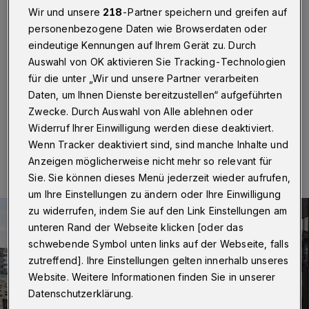
Mucke zum Gewaltverbrechen
Wir und unsere
218
-Partner speichern und greifen auf
personenbezogene Daten wie Browserdaten oder
Wuppertal
·
Ein Attentäter tötete am Mittwoch (19.
eindeutige Kennungen auf Ihrem Gerät zu. Durch
Februar 2020) in Hanau zehn Menschen.
Auswahl von OK aktivieren Sie Tracking-Technologien
Oberbürgermeister Andreas Mucke zeigt sich bestürzt
und spricht seine Anteilnahme aus.
für die unter „Wir und unsere Partner verarbeiten
Daten, um Ihnen Dienste bereitzustellen“ aufgeführten
Zwecke. Durch Auswahl von Alle ablehnen oder
Widerruf Ihrer Einwilligung werden diese deaktiviert.
20.02.2020 , 17:08 Uhr
Eine Minute Lesezeit
Wenn Tracker deaktiviert sind, sind manche Inhalte und
Anzeigen möglicherweise nicht mehr so relevant für
Sie. Sie können dieses Menü jederzeit wieder aufrufen,
um Ihre Einstellungen zu ändern oder Ihre Einwilligung
zu widerrufen, indem Sie auf den Link Einstellungen am
unteren Rand der Webseite klicken [oder das
schwebende Symbol unten links auf der Webseite, falls
zutreffend]. Ihre Einstellungen gelten innerhalb unseres
Website. Weitere Informationen finden Sie in unserer
Datenschutzerklärung.