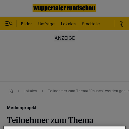
Bilder
Umfrage
Lokales
Stadtteile
Sport
Le
Lokales
Teilnehmer zum Thema "Rausch" werden gesuc
Medienprojekt
Teilnehmer zum Thema