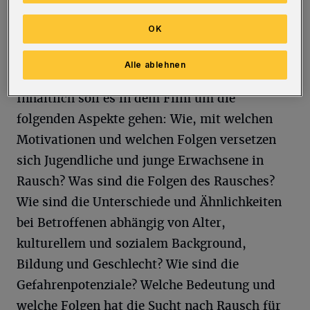
und Präventionsarbeit genutzt. Er soll
OK
präventiv über Rausch, Rauschmittel und die
Gefahren informieren.
Alle ablehnen
Inhaltlich soll es in dem Film um die
folgenden Aspekte gehen: Wie, mit welchen
Motivationen und welchen Folgen versetzen
sich Jugendliche und junge Erwachsene in
Rausch? Was sind die Folgen des Rausches?
Wie sind die Unterschiede und Ähnlichkeiten
bei Betroffenen abhängig von Alter,
kulturellem und sozialem Background,
Bildung und Geschlecht? Wie sind die
Gefahrenpotenziale? Welche Bedeutung und
welche Folgen hat die Sucht nach Rausch für