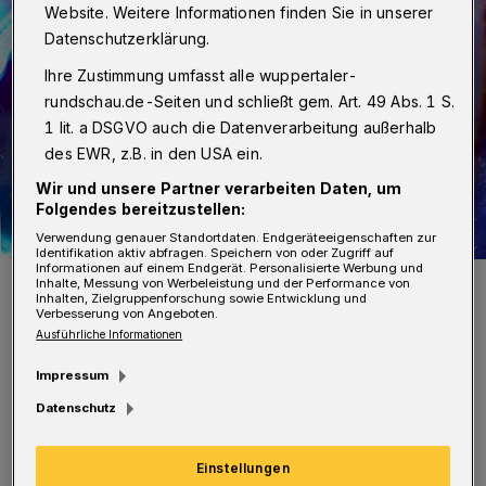
Website. Weitere Informationen finden Sie in unserer
Datenschutzerklärung.
Ihre Zustimmung umfasst alle wuppertaler-
rundschau.de-Seiten und schließt gem. Art. 49 Abs. 1 S.
1 lit. a DSGVO auch die Datenverarbeitung außerhalb
des EWR, z.B. in den USA ein.
Wir und unsere Partner verarbeiten Daten, um
Folgendes bereitzustellen:
Verwendung genauer Standortdaten. Endgeräteeigenschaften zur
Identifikation aktiv abfragen. Speichern von oder Zugriff auf
Informationen auf einem Endgerät. Personalisierte Werbung und
Rausch und seine Folgen sollen Thema des neuen Projektes sein.
Inhalte, Messung von Werbeleistung und der Performance von
Inhalten, Zielgruppenforschung sowie Entwicklung und
Foto: Medienprojekt Wuppertal
Verbesserung von Angeboten.
Ausführliche Informationen
Impressum
Datenschutz
Der Film wird anschließend öffentlich im Kino
Einstellungen
präsentiert und auf DVD für die Aufklärungs-