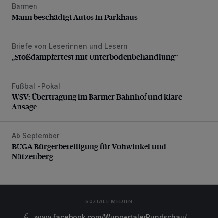
Barmen
Mann beschädigt Autos in Parkhaus
Mann beschädigt Autos in Parkhaus
Briefe von Leserinnen und Lesern
„Stoßdämpfertest mit Unterbodenbehandlung“
„Stoßdämpfertest mit Unterbodenbehandlung“
Fußball-Pokal
WSV: Übertragung im Barmer Bahnhof und klare Ansage
WSV: Übertragung im Barmer Bahnhof und klare
Ansage
Ab September
BUGA-Bürgerbeteiligung für Vohwinkel und Nützenberg
BUGA-Bürgerbeteiligung für Vohwinkel und
Nützenberg
SOZIALE MEDIEN
www.facebook.com/WuppertalerRundschau/