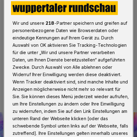
"Rausch" werden gesucht
Wuppertal
·
Für ein neues Videoprojekt des
Medienprojekts Wuppertal zum Thema Rausch werden
Wir und unsere
218
-Partner speichern und greifen auf
Teilnehmer und Kooperationspartner gesucht.In dem
personenbezogene Daten wie Browserdaten oder
Videoprojekt soll mit jungen Menschen, die sich
eindeutige Kennungen auf Ihrem Gerät zu. Durch
gelegentlich oder regelmäßig einem Rausch hingeben
Auswahl von OK aktivieren Sie Tracking-Technologien
oder hingegeben haben, ein Dokumentarfilm über den
für die unter „Wir und unsere Partner verarbeiten
Rausch, den damit verbundenen Drogenkonsum und
die Gefahren produziert werden.
Daten, um Ihnen Dienste bereitzustellen“ aufgeführten
Zwecke. Durch Auswahl von Alle ablehnen oder
Widerruf Ihrer Einwilligung werden diese deaktiviert.
Wenn Tracker deaktiviert sind, sind manche Inhalte und
22.05.2017 , 12:57 Uhr
Eine Minute Lesezeit
Anzeigen möglicherweise nicht mehr so relevant für
Sie. Sie können dieses Menü jederzeit wieder aufrufen,
um Ihre Einstellungen zu ändern oder Ihre Einwilligung
zu widerrufen, indem Sie auf den Link Einstellungen am
unteren Rand der Webseite klicken [oder das
schwebende Symbol unten links auf der Webseite, falls
zutreffend]. Ihre Einstellungen gelten innerhalb unseres