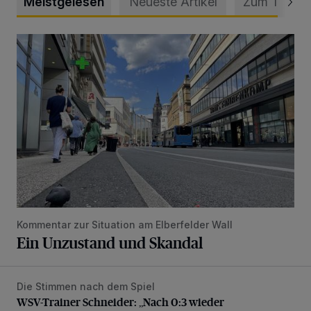
Meistgelesen
Neueste Artikel
Zum Thema
Ein Unzustand und Skandal
Kommentar zur Situation am Elberfelder Wall
Ein Unzustand und Skandal
Die Stimmen nach dem Spiel
WSV-Trainer Schneider: „Nach 0:3 wieder aufgestanden“
WSV-Trainer Schneider: „Nach 0:3 wieder