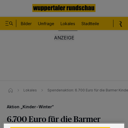
Bilder
Umfrage
Lokales
Stadtteile
Sport
Le
Lokales
Spendenaktion: 6.700 Euro für die Barmer Kinde
Aktion „Kinder-Winter“
6.700 Euro für die Barmer