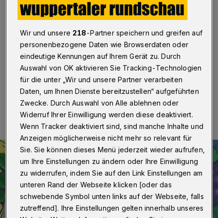
Kindertafel
Wuppertal
·
Bei der von Gabriela und Wolfgang Ebert
Wir und unsere
218
-Partner speichern und greifen auf
initiierten Aktion „Kinder-Winter“ insgesamt 6.700 Euro
personenbezogene Daten wie Browserdaten oder
zu Gunsten der Barmer Kindertafel
zusammengekommen.
eindeutige Kennungen auf Ihrem Gerät zu. Durch
Auswahl von OK aktivieren Sie Tracking-Technologien
für die unter „Wir und unsere Partner verarbeiten
Daten, um Ihnen Dienste bereitzustellen“ aufgeführten
19.03.2025 , 08:30 Uhr
Eine Minute Lesezeit
Zwecke. Durch Auswahl von Alle ablehnen oder
Widerruf Ihrer Einwilligung werden diese deaktiviert.
Wenn Tracker deaktiviert sind, sind manche Inhalte und
Anzeigen möglicherweise nicht mehr so relevant für
Sie. Sie können dieses Menü jederzeit wieder aufrufen,
um Ihre Einstellungen zu ändern oder Ihre Einwilligung
zu widerrufen, indem Sie auf den Link Einstellungen am
unteren Rand der Webseite klicken [oder das
schwebende Symbol unten links auf der Webseite, falls
zutreffend]. Ihre Einstellungen gelten innerhalb unseres