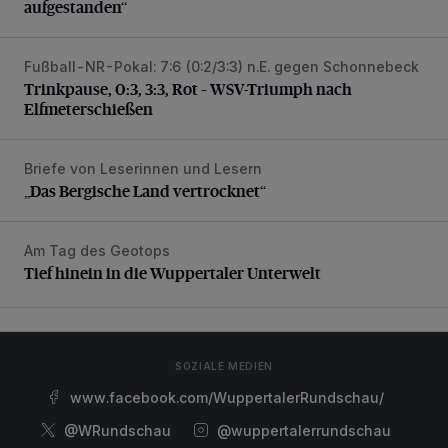
aufgestanden“
Fußball-NR-Pokal: 7:6 (0:2/3:3) n.E. gegen Schonnebeck
Trinkpause, 0:3, 3:3, Rot – WSV-Triumph nach Elfmetersc
Trinkpause, 0:3, 3:3, Rot – WSV-Triumph nach
Elfmeterschießen
Briefe von Leserinnen und Lesern
„Das Bergische Land vertrocknet“
„Das Bergische Land vertrocknet“
Am Tag des Geotops
Tief hinein in die Wuppertaler Unterwelt
Tief hinein in die Wuppertaler Unterwelt
SOZIALE MEDIEN
www.facebook.com/WuppertalerRundschau/
@WRundschau
@wuppertalerrundschau