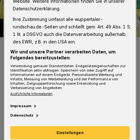
Website. Weitere Informationen finden Sie in unserer
Datenschutzerklärung.
Ihre Zustimmung umfasst alle wuppertaler-
rundschau.de-Seiten und schließt gem. Art. 49 Abs. 1 S.
1 lit. a DSGVO auch die Datenverarbeitung außerhalb
des EWR, z.B. in den USA ein.
Die Übergabe der Gutscheine.
Foto: Ebert
Wir und unsere Partner verarbeiten Daten, um
Folgendes bereitzustellen:
Verwendung genauer Standortdaten. Endgeräteeigenschaften zur
Identifikation aktiv abfragen. Speichern von oder Zugriff auf
Informationen auf einem Endgerät. Personalisierte Werbung und
Inhalte, Messung von Werbeleistung und der Performance von
Inhalten, Zielgruppenforschung sowie Entwicklung und
Verbesserung von Angeboten.
Nachdem im Dezember die Besucherinnen und
Ausführliche Informationen
Besucher der Kindertafel mit Winterschuhen
Impressum
ausgestattet worden waren, wurden den
Datenschutz
Eltern außerdem Gutscheine im Wert von
jeweils 100 Euro übergeben. Sie sind
Einstellungen
zweckgebunden und nur für den Einkauf von