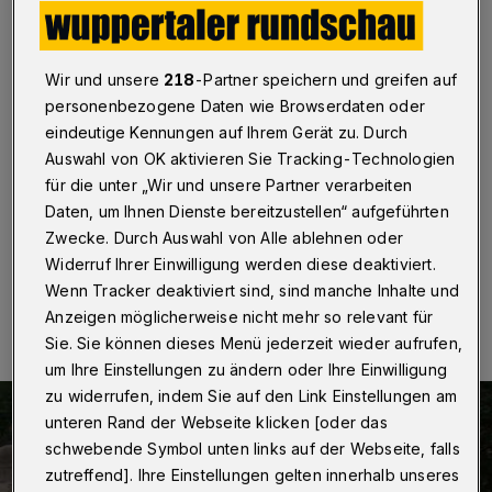
Vohwinkler aus dem Schlaf
Wuppertal/Solingen
·
In der Nacht zu Donnerstag
Wir und unsere
218
-Partner speichern und greifen auf
(13. Februar) ist in Solingen-Gräfrath eine Lagerhalle in
Brand geraten. Dabei sollen in der 2500 Quadratmeter
personenbezogene Daten wie Browserdaten oder
großen Industriehalle im Gewerbegebiet im Lindgesfeld
eindeutige Kennungen auf Ihrem Gerät zu. Durch
Gasflaschen explodiert sein. Die Auswirkungen waren
Auswahl von OK aktivieren Sie Tracking-Technologien
bis nach Wuppertal-Cronenberg und Wuppertal-
für die unter „Wir und unsere Partner verarbeiten
Vohwinkel zu spüren.
Daten, um Ihnen Dienste bereitzustellen“ aufgeführten
Zwecke. Durch Auswahl von Alle ablehnen oder
Widerruf Ihrer Einwilligung werden diese deaktiviert.
13.02.2020 , 11:42 Uhr
Eine Minute Lesezeit
Wenn Tracker deaktiviert sind, sind manche Inhalte und
Anzeigen möglicherweise nicht mehr so relevant für
Sie. Sie können dieses Menü jederzeit wieder aufrufen,
um Ihre Einstellungen zu ändern oder Ihre Einwilligung
zu widerrufen, indem Sie auf den Link Einstellungen am
unteren Rand der Webseite klicken [oder das
schwebende Symbol unten links auf der Webseite, falls
zutreffend]. Ihre Einstellungen gelten innerhalb unseres