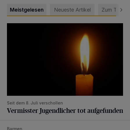
Meistgelesen
Neueste Artikel
Zum Thema
Vermisster Jugendlicher tot aufgefunden
Seit dem 8. Juli verschollen
Vermisster Jugendlicher tot aufgefunden
Barmen
Mann beschädigt Autos in Parkhaus