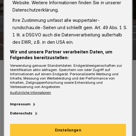
Website. Weitere Informationen finden Sie in unserer
Datenschutzerklärung.
Ihre Zustimmung umfasst alle wuppertaler-
rundschau.de-Seiten und schließt gem. Art. 49 Abs. 1 S.
1 lit. a DSGVO auch die Datenverarbeitung außerhalb
des EWR, z.B. in den USA ein.
Wir und unsere Partner verarbeiten Daten, um
Folgendes bereitzustellen:
Verwendung genauer Standortdaten. Endgeräteeigenschaften zur
Symbolfoto.
Identifikation aktiv abfragen. Speichern von oder Zugriff auf
Foto: Petersen
Informationen auf einem Endgerät. Personalisierte Werbung und
Inhalte, Messung von Werbeleistung und der Performance von
Inhalten, Zielgruppenforschung sowie Entwicklung und
Verbesserung von Angeboten.
Ausführliche Informationen
Impressum
L
aut Feuerwehr sei der Brand gegen 1 Uhr
Datenschutz
in der Lagerhalle ausgebrochen. Als die
Einsatzkräfte kurz nach der Meldung
Einstellungen