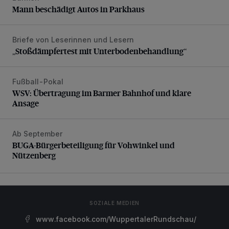
Mann beschädigt Autos in Parkhaus
Briefe von Leserinnen und Lesern
„Stoßdämpfertest mit Unterbodenbehandlung“
„Stoßdämpfertest mit Unterbodenbehandlung“
Fußball-Pokal
WSV: Übertragung im Barmer Bahnhof und klare Ansage
WSV: Übertragung im Barmer Bahnhof und klare
Ansage
Ab September
BUGA-Bürgerbeteiligung für Vohwinkel und Nützenberg
BUGA-Bürgerbeteiligung für Vohwinkel und
Nützenberg
SOZIALE MEDIEN
www.facebook.com/WuppertalerRundschau/