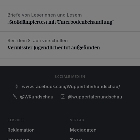
Briefe von Leserinnen und Lesern
„Stoßdämpfertest mit Unterbodenbehandlung“
„Stoßdämpfertest mit Unterbodenbehandlung“
Seit dem 8. Juli verschollen
Vermisster Jugendlicher tot aufgefunden
Vermisster Jugendlicher tot aufgefunden
SOZIALE MEDIEN
www.facebook.com/WuppertalerRundschau/
@WRundschau
@wuppertalerrundschau
SERVICES
VERLAG
Reklamation
Mediadaten