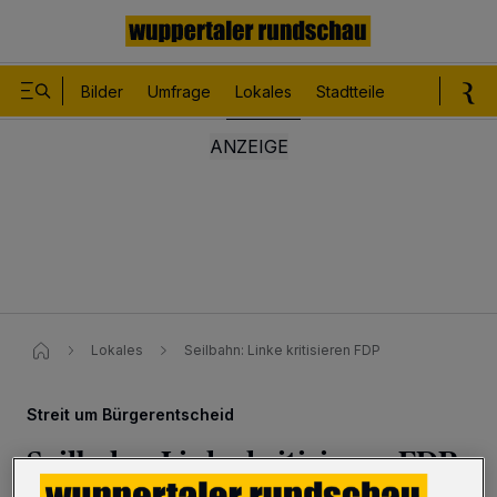
Bilder
Umfrage
Lokales
Stadtteile
Sport
Le
Lokales
Seilbahn: Linke kritisieren FDP
Streit um Bürgerentscheid
Seilbahn: Linke kritisieren FDP