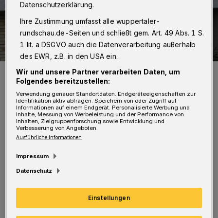
Datenschutzerklärung.
Ihre Zustimmung umfasst alle wuppertaler-
rundschau.de-Seiten und schließt gem. Art. 49 Abs. 1 S.
1 lit. a DSGVO auch die Datenverarbeitung außerhalb
des EWR, z.B. in den USA ein.
Protestplakate von Anwohnern am Grifflenberg.
Wir und unsere Partner verarbeiten Daten, um
Folgendes bereitzustellen:
Foto: Jörn Koldehoff
Verwendung genauer Standortdaten. Endgeräteeigenschaften zur
Identifikation aktiv abfragen. Speichern von oder Zugriff auf
Informationen auf einem Endgerät. Personalisierte Werbung und
Inhalte, Messung von Werbeleistung und der Performance von
Inhalten, Zielgruppenforschung sowie Entwicklung und
Verbesserung von Angeboten.
N
Ausführliche Informationen
un mache sich die FDP die Forderung
Impressum
zu Eigen.
Datenschutz
"Je nach gefühlter Windrichtung hängt das
Einstellungen
liberale Fähnlein mal so und mal so",
kritisiert der Linken-Fraktionsvorsitzende