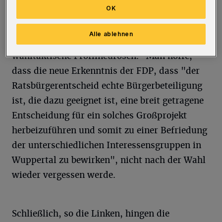
OK
Gerd-Peter Zielezinski. Bernhard Sander
(stadtentwicklungspolitischer Sprecher):
Alle ablehnen
"Bürgerbeteiligung ist kein Spielball für
wahltaktische Profilneurosen." Man hoffe,
dass die neue Erkenntnis der FDP, dass "der
Ratsbürgerentscheid echte Bürgerbeteiligung
ist, die dazu geeignet ist, eine breit getragene
Entscheidung für ein solches Großprojekt
herbeizuführen und somit zu einer Befriedung
der unterschiedlichen Interessensgruppen in
Wuppertal zu bewirken", nicht nach der Wahl
wieder vergessen werde.
Schließlich, so die Linken, hingen die