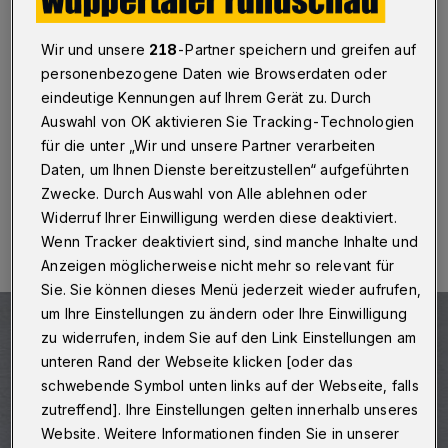
Wuppertal
·
Die Wuppertaler Linken bescheinigen der
FDP "wahltaktische Profilneurosen". Noch im März
Wir und unsere
218
-Partner speichern und greifen auf
2016 hätten die Liberalen den Antrag der Linken
personenbezogene Daten wie Browserdaten oder
abgelehnt, über den Bau einer Seilbahn die Wuppertaler
im Rahmen eines Ratsbürgerentscheids abstimmen zu
eindeutige Kennungen auf Ihrem Gerät zu. Durch
lassen.
Auswahl von OK aktivieren Sie Tracking-Technologien
für die unter „Wir und unsere Partner verarbeiten
Daten, um Ihnen Dienste bereitzustellen“ aufgeführten
Zwecke. Durch Auswahl von Alle ablehnen oder
18.01.2017 , 12:55 Uhr
Eine Minute Lesezeit
Widerruf Ihrer Einwilligung werden diese deaktiviert.
Wenn Tracker deaktiviert sind, sind manche Inhalte und
Anzeigen möglicherweise nicht mehr so relevant für
Sie. Sie können dieses Menü jederzeit wieder aufrufen,
um Ihre Einstellungen zu ändern oder Ihre Einwilligung
zu widerrufen, indem Sie auf den Link Einstellungen am
unteren Rand der Webseite klicken [oder das
schwebende Symbol unten links auf der Webseite, falls
zutreffend]. Ihre Einstellungen gelten innerhalb unseres
Website. Weitere Informationen finden Sie in unserer