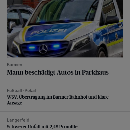
Barmen
Mann beschädigt Autos in Parkhaus
Fußball-Pokal
WSV: Übertragung im Barmer Bahnhof und klare Ansage
WSV: Übertragung im Barmer Bahnhof und klare
Ansage
Langerfeld
Schwerer Unfall mit 2,48 Promille
Schwerer Unfall mit 2,48 Promille