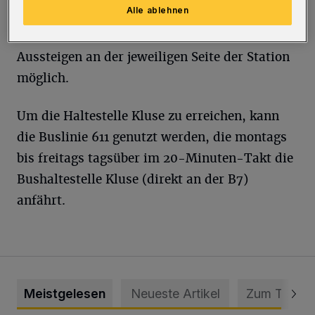
Alle ablehnen
Richtung Vohwinkel an der Reihe. In diesen
Zeiträumen ist weder das Ein- noch das
Aussteigen an der jeweiligen Seite der Station
möglich.
Um die Haltestelle Kluse zu erreichen, kann
die Buslinie 611 genutzt werden, die montags
bis freitags tagsüber im 20-Minuten-Takt die
Bushaltestelle Kluse (direkt an der B7)
anfährt.
Meistgelesen
Neueste Artikel
Zum Thema