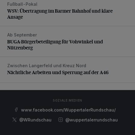
Fußball-Pokal
WSV: Übertragung im Barmer Bahnhof und klare Ansage
WSV: Übertragung im Barmer Bahnhof und klare
Ansage
Ab September
BUGA-Bürgerbeteiligung für Vohwinkel und Nützenberg
BUGA-Bürgerbeteiligung für Vohwinkel und
Nützenberg
Zwischen Langerfeld und Kreuz Nord
Nächtliche Arbeiten und Sperrung auf der A46
Nächtliche Arbeiten und Sperrung auf der A46
SOZIALE MEDIEN
www.facebook.com/WuppertalerRundschau/
@WRundschau
@wuppertalerrundschau