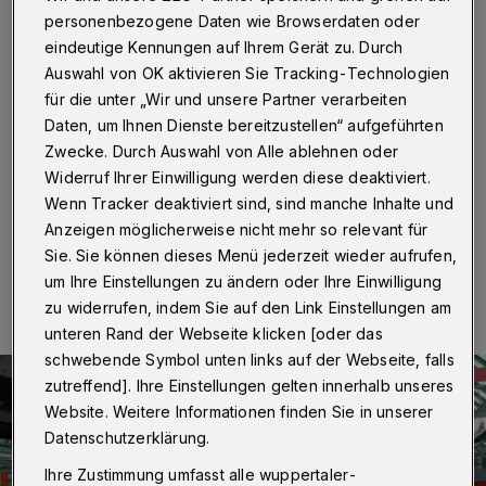
Bahnsteige gesperrt
personenbezogene Daten wie Browserdaten oder
eindeutige Kennungen auf Ihrem Gerät zu. Durch
Wuppertal
·
An der Schwebebahnstation Kluse wird
Auswahl von OK aktivieren Sie Tracking-Technologien
der Bahnsteig in Fahrtrichtung Oberbarmen vom 16. bis
für die unter „Wir und unsere Partner verarbeiten
22. Oktober 2023 gesperrt. Die WSW erneuern die
elektrotechnische Anlage und tauschen den
Daten, um Ihnen Dienste bereitzustellen“ aufgeführten
Bodenbelag in der unteren Ebene aus. Außerdem wird
Zwecke. Durch Auswahl von Alle ablehnen oder
die Haltestellenbeleuchtung erneuert.
Widerruf Ihrer Einwilligung werden diese deaktiviert.
Wenn Tracker deaktiviert sind, sind manche Inhalte und
Anzeigen möglicherweise nicht mehr so relevant für
Sie. Sie können dieses Menü jederzeit wieder aufrufen,
12.10.2023 , 12:14 Uhr
Eine Minute Lesezeit
um Ihre Einstellungen zu ändern oder Ihre Einwilligung
zu widerrufen, indem Sie auf den Link Einstellungen am
unteren Rand der Webseite klicken [oder das
schwebende Symbol unten links auf der Webseite, falls
zutreffend]. Ihre Einstellungen gelten innerhalb unseres
Website. Weitere Informationen finden Sie in unserer
Datenschutzerklärung.
Ihre Zustimmung umfasst alle wuppertaler-