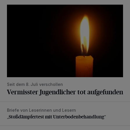
Vermisster Jugendlicher tot aufgefunden
Seit dem 8. Juli verschollen
Vermisster Jugendlicher tot aufgefunden
Briefe von Leserinnen und Lesern
„Stoßdämpfertest mit Unterbodenbehandlung“
„Stoßdämpfertest mit Unterbodenbehandlung“