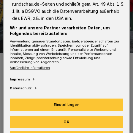
rundschau.de-Seiten und schließt gem. Art. 49 Abs. 1 S.
1 lit. a DSGVO auch die Datenverarbeitung außerhalb
des EWR, z.B. in den USA ein.
Wir und unsere Partner verarbeiten Daten, um
Folgendes bereitzustellen:
Verwendung genauer Standortdaten. Endgeräteeigenschaften zur
Identifikation aktiv abfragen. Speichern von oder Zugriff auf
Informationen auf einem Endgerät. Personalisierte Werbung und
Inhalte, Messung von Werbeleistung und der Performance von
Inhalten, Zielgruppenforschung sowie Entwicklung und
Die beiden Bahnsteige an der Kluse.
Verbesserung von Angeboten.
Foto: Christoph Petersen
Ausführliche Informationen
Impressum
Datenschutz
Zum Teil werden dabei auch
Einstellungen
Hochwasserschäden der Überflutung im Jahr
2021 behoben. Eine Woche später – vom 23. bis
OK
29. Oktober –ist dann die Bahnsteigseite